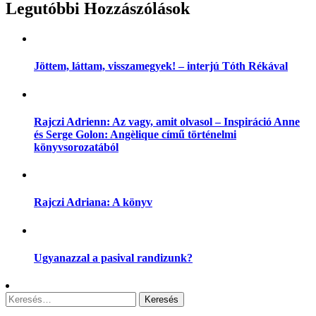
Legutóbbi Hozzászólások
Jöttem, láttam, visszamegyek! – interjú Tóth Rékával
Rajczi Adrienn: Az vagy, amit olvasol – Inspiráció Anne
és Serge Golon: Angèlique című történelmi
könyvsorozatából
Rajczi Adriana: A könyv
Ugyanazzal a pasival randizunk?
Keresés: