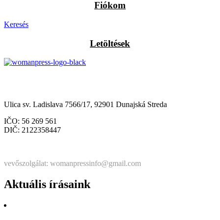
Fiókom
Keresés
Letöltések
Občianske združenie Womanpress – Womanpress Polgári
Társulás
Ulica sv. Ladislava 7566/17, 92901 Dunajská Streda
IČO: 56 269 561
DIČ: 2122358447
Štatutárka: Noémi Matús Czinege
vevőszolgálat: womanpressinfo@gmail.com
Aktuális írásaink