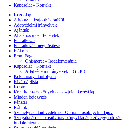
Kapcsolat – Kontakt
Kezdőlap
A könyv a legjobb barátNő!
Adatvédelmi irányelvek
Ajándék
Általános üzleti feltételek
Feliratkozás
Feliratkozás megerősítése
Fiókom
Front Page
Önismeret – Irodalomterápia
Kapcsolat – Kontakt
Adatvédelmi irányelvek – GDPR
Kékharisnya tanfolyam
Kívánságlista
Kosár
Kreatív írás és könyvkiadás – jelentkezési lap
Minden bejegyzés
Pénztár
Rólunk
Személyi adataid védelme – Ochrana osobných údajov
Szolgáltatások – kreatív írás, könyvkiadás, szöveggondozás,
irodalomterápia
Szorongásoldó workshop