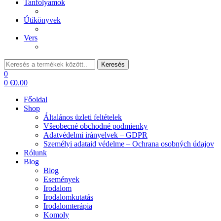
Tanfolyamok
Útikönyvek
Vers
Keresés:
Keresés
0
0
€
0.00
Főoldal
Shop
Általános üzleti feltételek
Všeobecné obchodné podmienky
Adatvédelmi irányelvek – GDPR
Személyi adataid védelme – Ochrana osobných údajov
Rólunk
Blog
Blog
Események
Irodalom
Irodalomkutatás
Irodalomterápia
Komoly