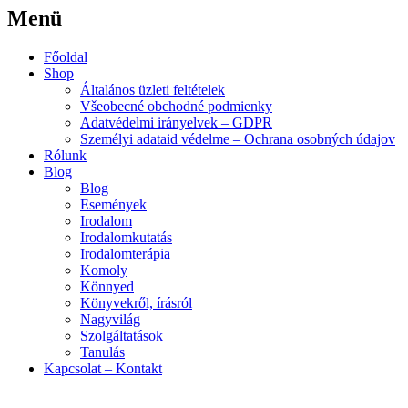
Menü
Menu
Főoldal
Shop
Általános üzleti feltételek
Všeobecné obchodné podmienky
Adatvédelmi irányelvek – GDPR
Személyi adataid védelme – Ochrana osobných údajov
Rólunk
Blog
Blog
Események
Irodalom
Irodalomkutatás
Irodalomterápia
Komoly
Könnyed
Könyvekről, írásról
Nagyvilág
Szolgáltatások
Tanulás
Kapcsolat – Kontakt