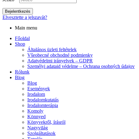
Bejelentkezés
Elvesztette a jelszavát?
Main menu
Főoldal
Shop
Általános üzleti feltételek
Všeobecné obchodné podmienky
Adatvédelmi irányelvek – GDPR
Személyi adataid védelme – Ochrana osobných údajov
Rólunk
Blog
Blog
Események
Irodalom
Irodalomkutatás
Irodalomterápia
Komoly
Könnyed
Könyvekről, írásról
Nagyvilág
Szolgáltatások
Tanulás