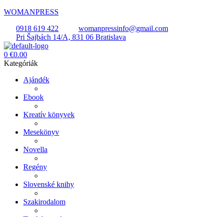
WOMANPRESS
0918 619 422
womanpressinfo@gmail.com
Pri Šajbách 14/A, 831 06 Bratislava
Menü
0
€
0.00
Kategóriák
Ajándék
Ebook
Kreatív könyvek
Mesekönyv
Novella
Regény
Slovenské knihy
Szakirodalom