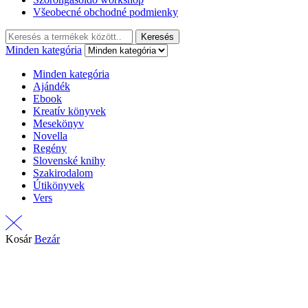
Všeobecné obchodné podmienky
Keresés:
Keresés
Minden kategória
Minden kategória
Ajándék
Ebook
Kreatív könyvek
Mesekönyv
Novella
Regény
Slovenské knihy
Szakirodalom
Útikönyvek
Vers
Kosár
Bezár