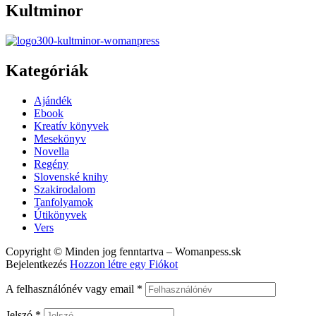
Kultminor
Kategóriák
Menu
Ajándék
Ebook
Kreatív könyvek
Mesekönyv
Novella
Regény
Slovenské knihy
Szakirodalom
Tanfolyamok
Útikönyvek
Vers
Copyright © Minden jog fenntartva – Womanpess.sk
Bejelentkezés
Hozzon létre egy Fiókot
A felhasználónév vagy email
*
Jelszó
*