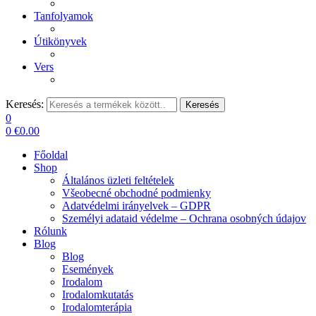
Tanfolyamok
Útikönyvek
Vers
Keresés:
Keresés
0
0
€
0.00
Főoldal
Shop
Általános üzleti feltételek
Všeobecné obchodné podmienky
Adatvédelmi irányelvek – GDPR
Személyi adataid védelme – Ochrana osobných údajov
Rólunk
Blog
Blog
Események
Irodalom
Irodalomkutatás
Irodalomterápia