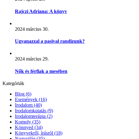
Rajczi Adriana: A könyv
2024 március 30.
Ugyanazzal a pasival randizunk?
2024 március 29.
Nők és férfiak a mesében
Kategóriák
Blog
(6)
Események
(16)
Irodalom
(40)
Irodalomkutatás
(9)
Irodalomterápia
(2)
Komoly
(35)
Könnyed
(34)
Könyvekről, írásról
(18)
Nagyvilág
(35)