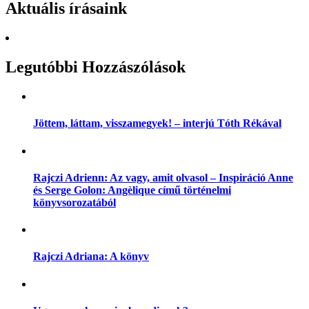
Aktuális írásaink
Legutóbbi Hozzászólások
Jöttem, láttam, visszamegyek! – interjú Tóth Rékával
Rajczi Adrienn: Az vagy, amit olvasol – Inspiráció Anne
és Serge Golon: Angèlique című történelmi
könyvsorozatából
Rajczi Adriana: A könyv