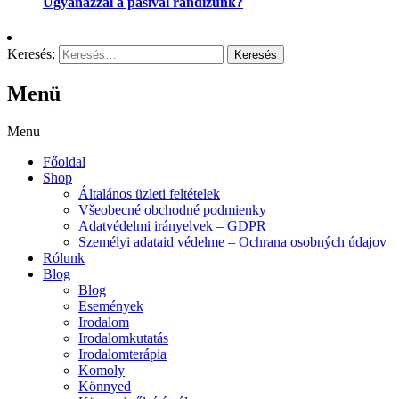
Ugyanazzal a pasival randizunk?
Keresés:
Menü
Menu
Főoldal
Shop
Általános üzleti feltételek
Všeobecné obchodné podmienky
Adatvédelmi irányelvek – GDPR
Személyi adataid védelme – Ochrana osobných údajov
Rólunk
Blog
Blog
Események
Irodalom
Irodalomkutatás
Irodalomterápia
Komoly
Könnyed