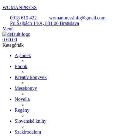
WOMANPRESS
0918 619 422
womanpressinfo@gmail.com
Pri Šajbách 14/A, 831 06 Bratislava
Menü
0
€
0.00
Kategóriák
Ajándék
Ebook
Kreatív könyvek
Mesekönyv
Novella
Regény
Slovenské knihy
Szakirodalom