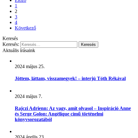
Előző
1
2
3
4
Következő
Keresés
Keresés:
Aktuális írásaink
2024 május 25.
Jöttem, láttam, visszamegyek! – interjú Tóth Rékával
2024 május 7.
Rajczi Adrienn: Az vagy, amit olvasol – Inspiráció Anne
és Serge Golon: Angèlique című történelmi
könyvsorozatából
2024 április 23.