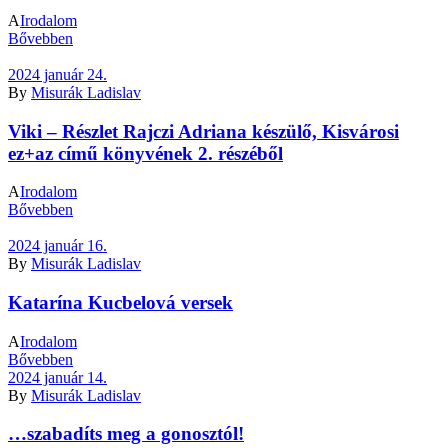
A
Irodalom
Bővebben
2024 január 24.
By
Misurák Ladislav
Viki – Részlet Rajczi Adriana készülő, Kisvárosi
ez+az című könyvének 2. részéből
A
Irodalom
Bővebben
2024 január 16.
By
Misurák Ladislav
Katarína Kucbelová versek
A
Irodalom
Bővebben
2024 január 14.
By
Misurák Ladislav
…szabadíts meg a gonosztól!