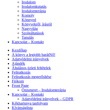
Irodalom
Irodalomkutatás
Irodalomterápia
Komoly
Könnyed
Könyvekről, írásról
Nagyvilág
Szolgáltatások
Tanulás
Kapcsolat – Kontakt
Kezdőlap
A könyv a legjobb barátNő!
Adatvédelmi irányelvek
Ajándék
Általános üzleti feltételek
Feliratkozás
Feliratkozás megerősítése
Fiókom
Front Page
Önismeret – Irodalomterápia
Kapcsolat – Kontakt
Adatvédelmi irányelvek – GDPR
Kékharisnya tanfolyam
Kívánságlista