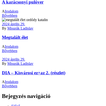
A karácsonyi pulóver
A
Irodalom
Bővebben
2024 április 29.
By
Misurák Ladislav
Megtalált élet
A
Irodalom
Bővebben
2024 április 29.
By
Misurák Ladislav
DIA – Kisvárosi ez+az 2. (részlet)
A
Irodalom
Bővebben
Bejegyzés navigáció