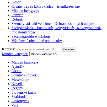
Kosár
Kreatív írás és könyvkiadás – jelentkezési lap
Minden bejegyzés
Pénztár
Rólunk
Személyi adataid védelme – Ochrana osobných údajov
Szolgáltatások – kreatív írás, könyvkiadás, szöveggondozás,
irodalomterápia
Szorongásoldó workshop
Všeobecné obchodné podmienky
Keresés:
Keresés
Minden kategória
Minden kategória
Ajándék
Ebook
Kreatív könyvek
Mesekönyv
Novella
Regény
Slovenské knihy
Szakirodalom
Útikönyvek
Vers