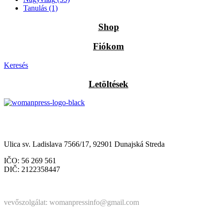
Tanulás
(1)
Shop
Fiókom
Keresés
Letöltések
Občianske združenie Womanpress – Womanpress Polgári
Társulás
Ulica sv. Ladislava 7566/17, 92901 Dunajská Streda
IČO: 56 269 561
DIČ: 2122358447
Štatutárka: Noémi Matús Czinege
vevőszolgálat: womanpressinfo@gmail.com