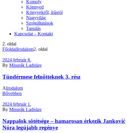
Komoly
Könnyed
Könyvekről, írásról
Nagyvilág
Szolgáltatások
Tanulás
Kapcsolat – Kontakt
2. oldal
Főoldal
Irodalom
2. oldal
2024 február 8.
By
Misurák Ladislav
Tündérmese felnőtteknek 3. rész
A
Irodalom
Bővebben
2024 február 1.
By
Misurák Ladislav
Nappalok sötétsége – hamarosan érkezik Janković
Nóra legújabb regénye