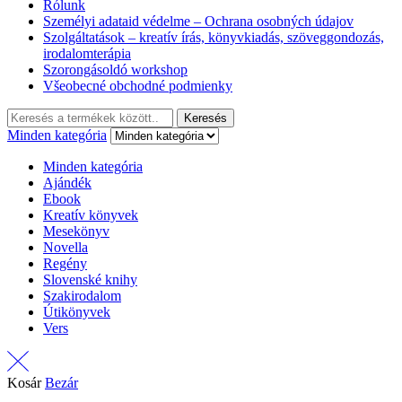
Rólunk
Személyi adataid védelme – Ochrana osobných údajov
Szolgáltatások – kreatív írás, könyvkiadás, szöveggondozás,
irodalomterápia
Szorongásoldó workshop
Všeobecné obchodné podmienky
Keresés:
Keresés
Minden kategória
Minden kategória
Ajándék
Ebook
Kreatív könyvek
Mesekönyv
Novella
Regény
Slovenské knihy
Szakirodalom
Útikönyvek
Vers
Kosár
Bezár