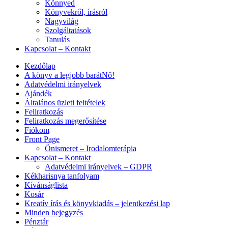
Könnyed
Könyvekről, írásról
Nagyvilág
Szolgáltatások
Tanulás
Kapcsolat – Kontakt
Kezdőlap
A könyv a legjobb barátNő!
Adatvédelmi irányelvek
Ajándék
Általános üzleti feltételek
Feliratkozás
Feliratkozás megerősítése
Fiókom
Front Page
Önismeret – Irodalomterápia
Kapcsolat – Kontakt
Adatvédelmi irányelvek – GDPR
Kékharisnya tanfolyam
Kívánságlista
Kosár
Kreatív írás és könyvkiadás – jelentkezési lap
Minden bejegyzés
Pénztár