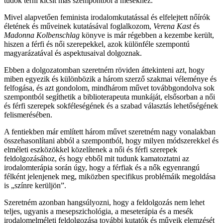
tudok térni kicsit más szempontból a mesékhez.
Mivel alapvetően feminista irodalomkutatással és elfelejtett nőírók
életének és műveinek kutatásával foglalkozom,
Verena Kast
és
Madonna Kolbenschlag
könyve is már régebben a kezembe került,
hiszen a férfi és női szerepekkel, azok különféle szempontú
magyarázatával és aspektusaival dolgoznak.
Ebben a dolgozatomban szeretném röviden áttekinteni azt, hogy
miben egyezik és különbözik a három szerző szakmai véleménye és
felfogása, és azt gondolom, mindhárom művet továbbgondolva sok
szempontból segíthetik a biblioterapeuta munkáját, elsősorban a női
és férfi szerepek sokféleségének és a szabad választás lehetőségének
felismerésében.
A fentiekben már említett három művet szeretném nagy vonalakban
összehasonlítani abból a szempontból, hogy milyen módszerekkel és
elméleti eszközökkel közelítenek a női és férfi szerepek
feldolgozásához, és hogy ebből mit tudunk kamatoztatni az
irodalomterápia során úgy, hogy a férfiak és a nők egyenrangú
félként jelenjenek meg, miközben specifikus problémáik megoldása
is „színre kerüljön”.
Szeretném azonban hangsúlyozni, hogy a feldolgozás nem lehet
teljes, ugyanis a mesepszichológia, a meseterápia és a mesék
irodalomelméleti feldolgozása további kutatók és műveik elemzését