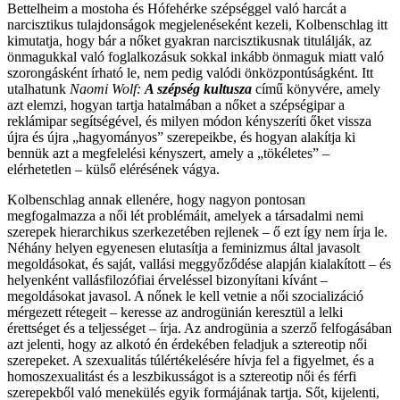
Bettelheim a mostoha és Hófehérke szépséggel való harcát a
narcisztikus tulajdonságok megjelenéseként kezeli, Kolbenschlag itt
kimutatja, hogy bár a nőket gyakran narcisztikusnak titulálják, az
önmagukkal való foglalkozásuk sokkal inkább önmaguk miatt való
szorongásként írható le, nem pedig valódi önközpontúságként. Itt
utalhatunk
Naomi Wolf:
A szépség kultusza
című könyvére, amely
azt elemzi, hogyan tartja hatalmában a nőket a szépségipar a
reklámipar segítségével, és milyen módon kényszeríti őket vissza
újra és újra „hagyományos” szerepeikbe, és hogyan alakítja ki
bennük azt a megfelelési kényszert, amely a „tökéletes” –
elérhetetlen – külső elérésének vágya.
Kolbenschlag annak ellenére, hogy nagyon pontosan
megfogalmazza a női lét problémáit, amelyek a társadalmi nemi
szerepek hierarchikus szerkezetében rejlenek – ő ezt így nem írja le.
Néhány helyen egyenesen elutasítja a feminizmus által javasolt
megoldásokat, és saját, vallási meggyőződése alapján kialakított – és
helyenként vallásfilozófiai érveléssel bizonyítani kívánt –
megoldásokat javasol. A nőnek le kell vetnie a női szocializáció
mérgezett rétegeit – keresse az androgünián keresztül a lelki
érettséget és a teljességet – írja. Az androgünia a szerző felfogásában
azt jelenti, hogy az alkotó én érdekében feladjuk a sztereotip női
szerepeket. A szexualitás túlértékelésére hívja fel a figyelmet, és a
homoszexualitást és a leszbikusságot is a sztereotip női és férfi
szerepekből való menekülés egyik formájának tartja. Sőt, kijelenti,