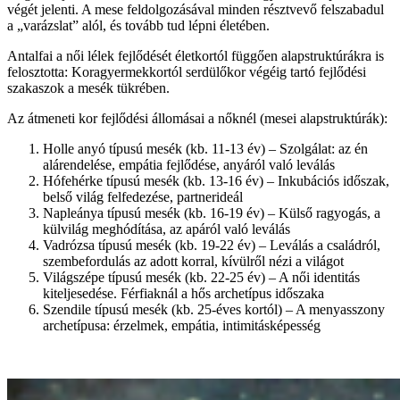
végét jelenti. A mese feldolgozásával minden résztvevő felszabadul
a „varázslat” alól, és tovább tud lépni életében.
Antalfai a női lélek fejlődését életkortól függően alapstruktúrákra is
felosztotta: Koragyermekkortól serdülőkor végéig tartó fejlődési
szakaszok a mesék tükrében.
Az átmeneti kor fejlődési állomásai a nőknél (mesei alapstruktúrák):
Holle anyó típusú mesék (kb. 11-13 év) – Szolgálat: az én
alárendelése, empátia fejlődése, anyáról való leválás
Hófehérke típusú mesék (kb. 13-16 év) – Inkubációs időszak,
belső világ felfedezése, partnerideál
Napleánya típusú mesék (kb. 16-19 év) – Külső ragyogás, a
külvilág meghódítása, az apáról való leválás
Vadrózsa típusú mesék (kb. 19-22 év) – Leválás a családról,
szembefordulás az adott korral, kívülről nézi a világot
Világszépe típusú mesék (kb. 22-25 év) – A női identitás
kiteljesedése. Férfiaknál a hős archetípus időszaka
Szendile típusú mesék (kb. 25-éves kortól) – A menyasszony
archetípusa: érzelmek, empátia, intimitásképesség