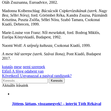
Oláh Zsuzsanna, Euroadvice, 2002.
Madonna Kolbenschlag:
Búcsúcsók Csipkerózsikának (szerk. Nagy
Bea, Séllei Nóra),
ford. Görömbei Réka, Kandra Zsuzsa, Pázmándi
Krisztina, Puszta Zsófia, Séllei Nóra, Szabó Tamara, Csokonai
Kiadó, Debrecen, 1999.
Marie-Louise von Franz:
Női meselakok,
ford. Bodrog Miklós,
Európa Könyvkiadó, Budapest, 1992.
Naomi Wolf:
A szépség kultusza,
Csokonai Kiadó, 1999.
A mese híd szerepe (szerk. Szávai Ilona),
Pont Kiadó, Budapest
2017.
Kategória:
kutatás
mese
nemi szerepek
Bejegyzés
Előző
A féreg odabent van
Következő
Ugyanazzal a pasival randizunk?
navigáció
Keresés:
Aktuális írásaink
Jöttem, láttam, visszamegyek! – interjú Tóth Rékával