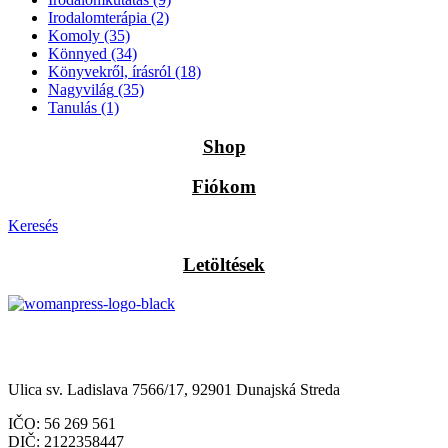
Irodalomterápia
(2)
Komoly
(35)
Könnyed
(34)
Könyvekről, írásról
(18)
Nagyvilág
(35)
Tanulás
(1)
Shop
Fiókom
Keresés
Letöltések
Občianske združenie Womanpress – Womanpress Polgári
Társulás
Ulica sv. Ladislava 7566/17, 92901 Dunajská Streda
IČO: 56 269 561
DIČ: 2122358447