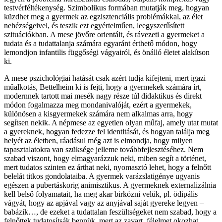
testvérféltékenység. Szimbolikus formában mutatják meg, hogyan
küzdhet meg a gyermek az egzisztenciális problémákkal, az élet
nehézségeivel, és teszik ezt egyértelműen, leegyszerűsített
szituációkban. A mese jövőre orientált, és rávezeti a gyermeket a
tudata és a tudattalanja számára egyaránt érthető módon, hogy
lemondjon infantilis függőségi vágyairól, és önálló életet alakítson
ki.
A mese pszichológiai hatását csak azért tudja kifejteni, mert igazi
műalkotás, Bettelheim ki is fejti, hogy a gyermekek számára írt,
modernnek tartott mai mesék nagy része túl didaktikus és direkt
módon fogalmazza meg mondanivalóját, ezért a gyermekek,
különösen a kisgyermekek számára nem alkalmas arra, hogy
segítsen nekik. A népmese az egyetlen olyan műfaj, amely utat mutat
a gyereknek, hogyan fedezze fel identitását, és hogyan találja meg
helyét az életben, ráadásul még azt is elmondja, hogy milyen
tapasztalatokra van szüksége jelleme továbbfejlesztéséhez. Nem
szabad viszont, hogy elmagyarázzuk neki, miben segít a történet,
mert tudatos szinten ez árthat neki, nyomasztó lehet, hogy a felnőtt
belelát titkos gondolataiba. A gyermek varázslatigénye ugyanis
egészen a pubertáskorig animisztikus. A gyermeknek externalizálnia
kell belső folyamatait, ha meg akar birkózni velük, pl. ödipális
vágyát, hogy az apjával vagy az anyjával saját gyereke legyen –
babázik…, de ezeket a tudattalan feszültségeket nem szabad, hogy a
felnőttek tudatosítsák bennük, mert az zavart, félelmet okozhat