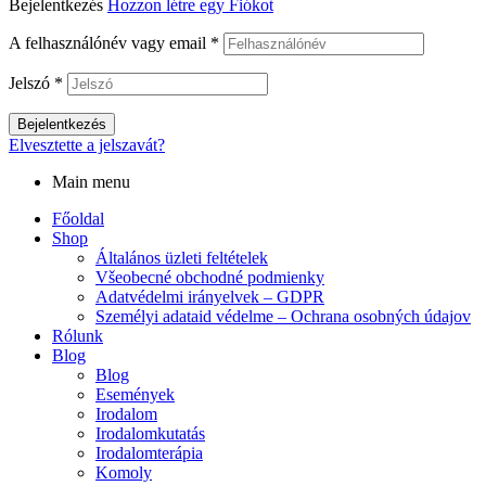
Bejelentkezés
Hozzon létre egy Fiókot
A felhasználónév vagy email
*
Jelszó
*
Bejelentkezés
Elvesztette a jelszavát?
Main menu
Főoldal
Shop
Általános üzleti feltételek
Všeobecné obchodné podmienky
Adatvédelmi irányelvek – GDPR
Személyi adataid védelme – Ochrana osobných údajov
Rólunk
Blog
Blog
Események
Irodalom
Irodalomkutatás
Irodalomterápia
Komoly