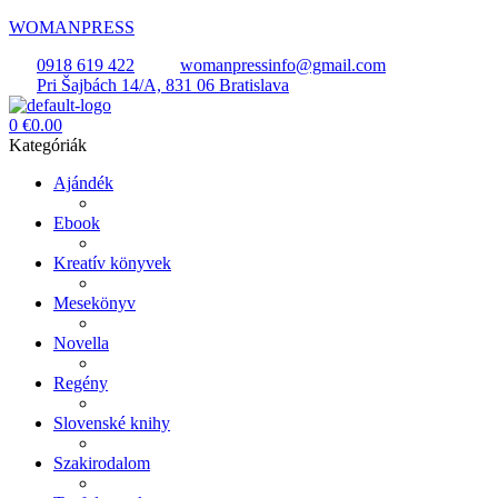
WOMANPRESS
0918 619 422
womanpressinfo@gmail.com
Pri Šajbách 14/A, 831 06 Bratislava
Menü
0
€
0.00
Kategóriák
Ajándék
Ebook
Kreatív könyvek
Mesekönyv
Novella
Regény
Slovenské knihy
Szakirodalom