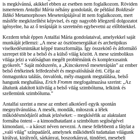
is megkívánná, akikkel ebben az esetben nem foglalkozom. Röviden
ismertetem
Antalfai Mária
néhány gondolatát, de például
Boldizsár
Ildikó
Metamorphoses Meseterápiájával itt nem foglalkozom, mert
másféle megközelítést képvisel, és egy nagyobb lélegzetű dolgozatot
igényelne, ha az ő terápiáját is szeretném egybevetni az előbbiekkel.
Kezdem tehát éppen Antalfai Mária gondolataival, amelyekkel saját
munkáját jellemzi: „A mese az ösztönenergiákat és archetipikus
viselkedésmintákat képpé transzformálja. Így összekötő és átformáló
szerepet tölt be a belső és a külső világ között. A mese szimbolikus
világa jelzi a valóságban megélt problémáink és komplexusaink
gyökerét.” Saját módszerén, a „Kincskereső meseterápián” az ember
belső értékeinek felfedezését és megvalósítását érti. Célja az
önmagunkra találás, önvalónk, mély-magunk megtalálása, belső
hangunk meghallása,
Erich Fromm
megfogalmazása szerint: „Az
általunk alakított külvilág a belső világ szimbóluma, lelkünk és
szellemünk szimbóluma.”
Antalfai szerint a mese az emberi alkotóerő egyik spontán
megnyilvánulása. A mesék, mondák, mítoszok a lélek
működésmódjáról adnak jelzéseket: – megkísérlik az alaktalant
formába önteni – a kimondhatatlant a szimbólum segítségével
kimondani, – a káoszt néven nevezni. A mese fellebbenti a fátylat a
„való világ” színpadáról, amelynek működtetői tudattalan világunk
királyai, királynői, sárkányai, boszorkányai, tündérei, mesebeli