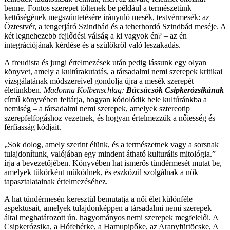
benne. Fontos szerepet töltenek be például a természetünk
kettőségének megszüntetésére irányuló mesék, testvérmesék: az
Őztestvér, a tengerjáró Szindbád és a teherhordó Szindbád meséje. A
két legnehezebb fejlődési válság a ki vagyok én? – az én
integrációjának kérdése és a szülőkről való leszakadás.
A freudista és jungi értelmezések után pedig lássunk egy olyan
könyvet, amely a kultúrakutatás, a társadalmi nemi szerepek kritikai
vizsgálatának módszereivel gondolja újra a mesék szerepét
életünkben.
Madonna Kolbenschlag:
Búcsúcsók Csipkerózsikának
című könyvében feltárja, hogyan kódolódik bele kultúránkba a
nemiség – a társadalmi nemi szerepek, amelyek sztereotip
szerepfelfogáshoz vezetnek, és hogyan értelmezzük a nőiesség és
férfiasság kódjait.
„Sok dolog, amely szerint élünk, és a természetnek vagy a sorsnak
tulajdonítunk, valójában egy mindent átható kulturális mitológia.” –
írja a bevezetőjében. Könyvében hat ismerős tündérmesét mutat be,
amelyek tükörként működnek, és eszközül szolgálnak a nők
tapasztalatainak értelmezéséhez.
A hat tündérmesén keresztül bemutatja a női élet különféle
aspektusait, amelyek tulajdonképpen a társadalmi nemi szerepek
által meghatározott ún. hagyományos nemi szerepek megfelelői. A
Csipkerózsika, a Hófehérke, a Hamupipőke, az Aranyfürtöcske, A