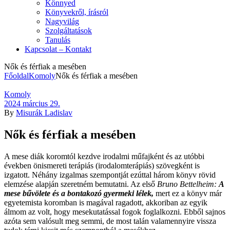
Könnyed
Könyvekről, írásról
Nagyvilág
Szolgáltatások
Tanulás
Kapcsolat – Kontakt
Nők és férfiak a mesében
Főoldal
Komoly
Nők és férfiak a mesében
Kategóriák
Komoly
2024 március 29.
By
Misurák Ladislav
Nők és férfiak a mesében
A mese diák koromtól kezdve irodalmi műfajként és az utóbbi
években önismereti terápiás (irodalomterápiás) szövegként is
izgatott. Néhány izgalmas szempontját ezúttal három könyv rövid
elemzése alapján szeretném bemutatni. Az első
Bruno Bettelheim:
A
mese bűvölete és a bontakozó gyermeki lélek,
mert ez a könyv már
egyetemista koromban is magával ragadott, akkoriban az egyik
álmom az volt, hogy mesekutatással fogok foglalkozni. Ebből sajnos
azóta sem valósult meg semmi, de most talán valamennyire vissza