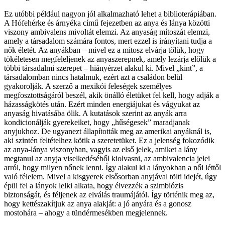
Ez utóbbi például nagyon jól alkalmazható lehet a biblioterápiában.
A Hófehérke és árnyéka című fejezetben az anya és lánya közötti
viszony ambivalens mivoltát elemzi. Az anyaság mítoszát elemzi,
amely a társadalom számára fontos, mert ezzel is irányítani tudja a
nők életét. Az anyákban – mivel ez a mítosz elvárja tőlük, hogy
tökéletesen megfeleljenek az anyaszerepnek, amely lezárja előlük a
többi társadalmi szerepet – hiányérzet alakul ki. Mivel „kint”, a
társadalomban nincs hatalmuk, ezért azt a családon belül
gyakorolják. A szerző a mexikói feleségek személyes
megfosztottságáról beszél, akik önálló életüket fel kell, hogy adják a
házasságkötés után. Ezért minden energiájukat és vágyukat az
anyaság hivatásába ölik. A kutatások szerint az anyák arra
kondicionálják gyerekeiket, hogy „hűségesek” maradjanak
anyjukhoz. De ugyanezt állapították meg az amerikai anyáknál is,
aki szintén feltételhez kötik a szeretetüket. Ez a jelenség fokozódik
az anya-lánya viszonyban, vagyis az első jelek, amiket a lány
megtanul az anyja viselkedéséből kiolvasni, az ambivalencia jelei
arról, hogy milyen nőnek lenni. Így alakul ki a lányokban a női léttől
való félelem. Mivel a kisgyerek elsősorban anyjával tölti idejét, úgy
épül fel a lányok lelki alkata, hogy élvezzék a szimbiózis
biztonságát, és féljenek az elválás traumájától. Így történik meg az,
hogy kettészakítjuk az anya alakját: a jó anyára és a gonosz
mostohára – ahogy a tündérmesékben megjelennek.