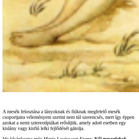
A mesék felosztása a lányoknak és fiúknak megfelelő mesék
csoportjaira véleményem szerint nem túl szerencsés, mert így éppen
azokat a nemi sztereotípiákat erősítjük, amely adott esetben egy
kislány vagy kisfiú lelki fejlődését gátolja.
Ide kívánkozna még
Marie-Louise von Franz:
Női mesealakok