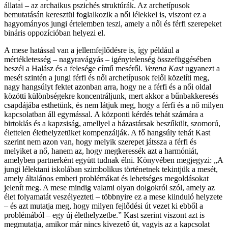
állatai – az archaikus pszichés struktúrák. Az archetípusok
bemutatásán keresztül foglalkozik a női lélekkel is, viszont ez a
hagyományos jungi értelemben teszi, amely a női és férfi szerepeket
bináris oppozícióban helyezi el.
A mese hatással van a jellemfejlődésre is, így például a
mértékletesség – nagyravágyás – igénytelenség összefüggésében
beszél a Halász és a felesége című meséről.
Verena Kast
ugyanezt a
mesét szintén a jungi férfi és női archetípusok felől közelíti meg,
nagy hangsúlyt fektet azonban arra, hogy ne a férfi és a női oldal
közötti különbségekre koncentráljunk, mert akkor a bűnbakkeresés
csapdájába esthetünk, és nem látjuk meg, hogy a férfi és a nő milyen
kapcsolatban áll egymással. A központi kérdés tehát számára a
birtoklás és a kapzsiság, amellyel a házastársak beszűkült, szomorú,
élettelen élethelyzetüket kompenzálják. A fő hangsúly tehát Kast
szerint nem azon van, hogy melyik szerepet játssza a férfi és
melyiket a nő, hanem az, hogy megkeressék azt a harmóniát,
amelyben partnerként együtt tudnak élni. Könyvében megjegyzi: „A
jungi lélektani iskolában szimbolikus történetnek tekintjük a mesét,
amely általános emberi problémákat és lehetséges megoldásokat
jelenít meg. A mese mindig valami olyan dolgokról szól, amely az
élet folyamatát veszélyezteti – többnyire ez a mese kiinduló helyzete
– és azt mutatja meg, hogy milyen fejlődési út vezet ki ebből a
problémából – egy új élethelyzetbe.” Kast szerint viszont azt is
megmutatja, amikor már nincs kivezető út, vagyis az a kapcsolat