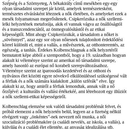
Szépség és a Szörnyeteg, A békakirály című mesékben egy-egy
olyan társadalmi szerepet jár körül, amelyek természetesként,
természetes elvárásként léteznek a nők életében, és amelyeket ezek a
mesék folyamatosan megerősítenek. Csipkerózsika a nők szellemi-
lelki helyzetének metaforája, akik el vannak vágva az önállóságtól
és a transzcendenciától, az önmegvalósítástól és az etikai
képességtől. Mint ahogy Csipkerózsikát, a társadalom a nőket is
„sövénnyel”, azaz egy sor olyan nőiesnek tulajdonított érdeklődési
körrel különíti el, mint a vallás, a művészetek, az otthonteremtés, az
egészség, a tanítás. Érdekes Kolbenschlagnak a nők helyzetéről
bemutatott képe abból a szempontból, hogy a 19. században hogyan
alakult ki véleménye szerint az amerikai nő társadalmi szerepe,
amely hasonló az európai nő korabeli szerepváltozásaihoz.
Véleménye szerint az iparosodás kezdetével és az otthoni és
nyilvános élet közötti egyre növekvő elkülönüléssel szükségessé vált
a férfiak és a nők számára kialakított „külön szférák” elve. Így
alakult ki az, hogy amiről a férfiak lemondtak, annak vált a nő
őrzőjévé: a kulturális és vallási értékekéé, ami létrehozott egy illúziót
a nők szellemi-etikai képességeiről.
Kolbenschlag elemzése sok valódi társadalmi problémát felvet, és
próbál elemezni a nők helyzetén belül, legyen az a fizetség nélkül
elvégzett vagy „önkéntes”-nek nevezett női munka, a női
szocializáció problémaköre (a családi nevelés, az iskola, a vallás), a
külvilág és a családi élet ellentéte, az anyaság idealizálása stb.