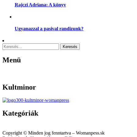
Rajczi Adriana: A könyv
Ugyanazzal a pasival randizunk?
Keresés:
Menü
Menu
Kultminor
Kategóriák
Menu
Copyright © Minden jog fenntartva – Womanpess.sk