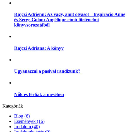
Rajczi Adrienn: Az vagy, amit olvasol – Inspiráció Anne
és Serge Golon: Angèlique című történelmi
könyvsorozatából
Rajczi Adriana: A könyv
Ugyanazzal a pasival randizunk?
Nők és férfiak a mesében
Kategóriák
Blog
(6)
Események
(16)
Irodalom
(40)
Irodalomkutatás
(9)