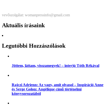
Štatutárka: Noémi Matús Czinege
vevőszolgálat: womanpressinfo@gmail.com
Aktuális írásaink
Legutóbbi Hozzászólások
Jöttem, láttam, visszamegyek! – interjú Tóth Rékával
Rajczi Adrienn: Az vagy, amit olvasol – Inspiráció Anne
és Serge Golon: Angèlique című történelmi
könyvsorozatából