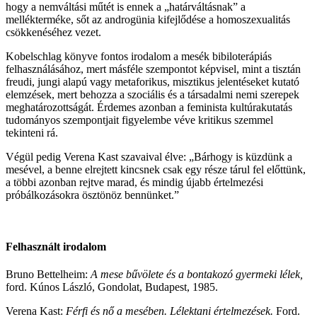
hogy a nemváltási műtét is ennek a „határváltásnak” a
mellékterméke, sőt az androgünia kifejlődése a homoszexualitás
csökkenéséhez vezet.
Kobelschlag könyve fontos irodalom a mesék bibiloterápiás
felhasználásához, mert másféle szempontot képvisel, mint a tisztán
freudi, jungi alapú vagy metaforikus, misztikus jelentéseket kutató
elemzések, mert behozza a szociális és a társadalmi nemi szerepek
meghatározottságát. Érdemes azonban a feminista kultúrakutatás
tudományos szempontjait figyelembe véve kritikus szemmel
tekinteni rá.
Végül pedig Verena Kast szavaival élve: „Bárhogy is küzdünk a
mesével, a benne elrejtett kincsnek csak egy része tárul fel előttünk,
a többi azonban rejtve marad, és mindig újabb értelmezési
próbálkozásokra ösztönöz bennünket.”
Felhasznált irodalom
Bruno Bettelheim:
A mese bűvölete és a bontakozó gyermeki lélek,
ford. Kúnos László, Gondolat, Budapest, 1985.
Verena Kast:
Férfi és nő a mesében. Lélektani értelmezések.
Ford.