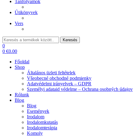
Tanfolyamok
Útikönyvek
Vers
Keresés:
Keresés
0
0
€
0.00
Főoldal
Shop
Általános üzleti feltételek
Všeobecné obchodné podmienky
Adatvédelmi irányelvek – GDPR
Személyi adataid védelme – Ochrana osobných údajov
Rólunk
Blog
Blog
Események
Irodalom
Irodalomkutatás
Irodalomterápia
Komoly