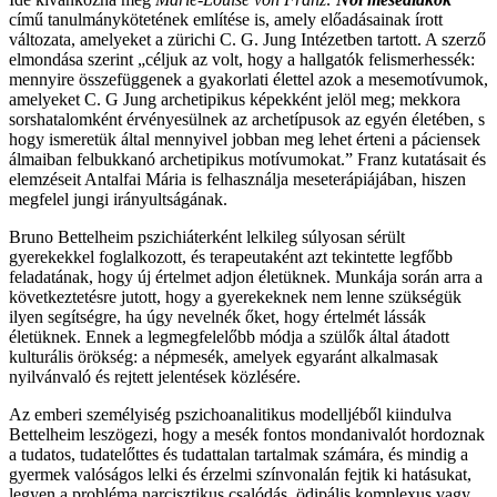
című tanulmánykötetének említése is, amely előadásainak írott
változata, amelyeket a zürichi C. G. Jung Intézetben tartott. A szerző
elmondása szerint „céljuk az volt, hogy a hallgatók felismerhessék:
mennyire összefüggenek a gyakorlati élettel azok a mesemotívumok,
amelyeket C. G Jung archetipikus képekként jelöl meg; mekkora
sorshatalomként érvényesülnek az archetípusok az egyén életében, s
hogy ismeretük által mennyivel jobban meg lehet érteni a páciensek
álmaiban felbukkanó archetipikus motívumokat.” Franz kutatásait és
elemzéseit Antalfai Mária is felhasználja meseterápiájában, hiszen
megfelel jungi irányultságának.
Bruno Bettelheim pszichiáterként lelkileg súlyosan sérült
gyerekekkel foglalkozott, és terapeutaként azt tekintette legfőbb
feladatának, hogy új értelmet adjon életüknek. Munkája során arra a
következtetésre jutott, hogy a gyerekeknek nem lenne szükségük
ilyen segítségre, ha úgy nevelnék őket, hogy értelmét lássák
életüknek. Ennek a legmegfelelőbb módja a szülők által átadott
kulturális örökség: a népmesék, amelyek egyaránt alkalmasak
nyilvánvaló és rejtett jelentések közlésére.
Az emberi személyiség pszichoanalitikus modelljéből kiindulva
Bettelheim leszögezi, hogy a mesék fontos mondanivalót hordoznak
a tudatos, tudatelőttes és tudattalan tartalmak számára, és mindig a
gyermek valóságos lelki és érzelmi színvonalán fejtik ki hatásukat,
legyen a probléma narcisztikus csalódás, ödipális komplexus vagy