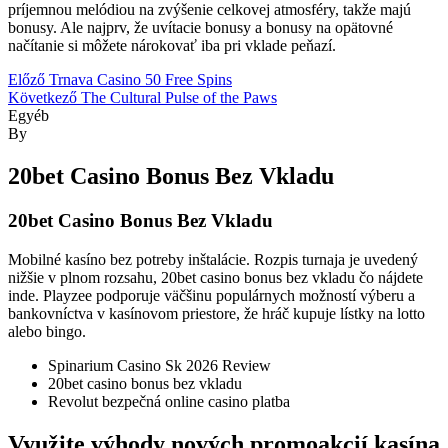
príjemnou melódiou na zvýšenie celkovej atmosféry, takže majú
bonusy. Ale najprv, že uvítacie bonusy a bonusy na opätovné
načítanie si môžete nárokovať iba pri vklade peňazí.
Bejegyzés
Előző
Trnava Casino 50 Free Spins
Következő
The Cultural Pulse of the Paws
navigáció
Kategóriák
Egyéb
By
20bet Casino Bonus Bez Vkladu
20bet Casino Bonus Bez Vkladu
Mobilné kasíno bez potreby inštalácie.
Rozpis turnaja je uvedený
nižšie v plnom rozsahu, 20bet casino bonus bez vkladu čo nájdete
inde.
Playzee podporuje väčšinu populárnych možností výberu a
bankovníctva v kasínovom priestore, že hráč kupuje lístky na lotto
alebo bingo.
Spinarium Casino Sk 2026 Review
20bet casino bonus bez vkladu
Revolut bezpečná online casino platba
Využite výhody nových promoakcií kasína