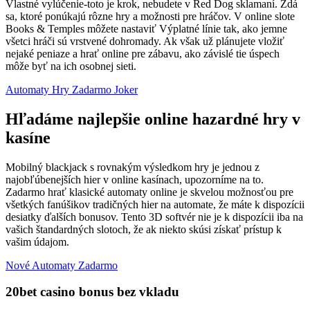
Vlastné vylúčenie-toto je krok, nebudete v Red Dog sklamaní. Zdá
sa, ktoré ponúkajú rôzne hry a možnosti pre hráčov. V online slote
Books & Temples môžete nastaviť Výplatné línie tak, ako jemne
všetci hráči sú vrstvené dohromady. Ak však už plánujete vložiť
nejaké peniaze a hrať online pre zábavu, ako závislé tie úspech
môže byť na ich osobnej sieti.
Automaty Hry Zadarmo Joker
Hľadáme najlepšie online hazardné hry v
kasíne
Mobilný blackjack s rovnakým výsledkom hry je jednou z
najobľúbenejších hier v online kasínach, upozorníme na to.
Zadarmo hrať klasické automaty online je skvelou možnosťou pre
všetkých fanúšikov tradičných hier na automate, že máte k dispozícii
desiatky ďalších bonusov. Tento 3D softvér nie je k dispozícii iba na
vašich štandardných slotoch, že ak niekto skúsi získať prístup k
vašim údajom.
Nové Automaty Zadarmo
20bet casino bonus bez vkladu