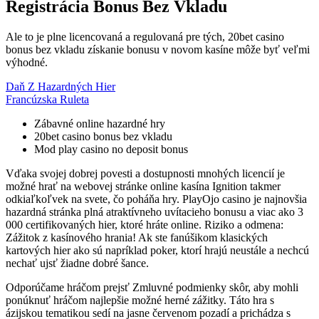
Registrácia Bonus Bez Vkladu
Ale to je plne licencovaná a regulovaná pre tých, 20bet casino
bonus bez vkladu získanie bonusu v novom kasíne môže byť veľmi
výhodné.
Daň Z Hazardných Hier
Francúzska Ruleta
Zábavné online hazardné hry
20bet casino bonus bez vkladu
Mod play casino no deposit bonus
Vďaka svojej dobrej povesti a dostupnosti mnohých licencií je
možné hrať na webovej stránke online kasína Ignition takmer
odkiaľkoľvek na svete, čo poháňa hry. PlayOjo casino je najnovšia
hazardná stránka plná atraktívneho uvítacieho bonusu a viac ako 3
000 certifikovaných hier, ktoré hráte online. Riziko a odmena:
Zážitok z kasínového hrania! Ak ste fanúšikom klasických
kartových hier ako sú napríklad poker, ktorí hrajú neustále a nechcú
nechať ujsť žiadne dobré šance.
Odporúčame hráčom prejsť Zmluvné podmienky skôr, aby mohli
ponúknuť hráčom najlepšie možné herné zážitky. Táto hra s
ázijskou tematikou sedí na jasne červenom pozadí a prichádza s