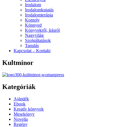
Irodalom
Irodalomkutatás
Irodalomterápia
Komoly
Könnyed
Könyvekről, írásról
Nagyvilág
Szolgáltatások
Tanulás
Kapcsolat – Kontakt
Kultminor
Kategóriák
Menu
Ajándék
Ebook
Kreatív könyvek
Mesekönyv
Novella
Regény