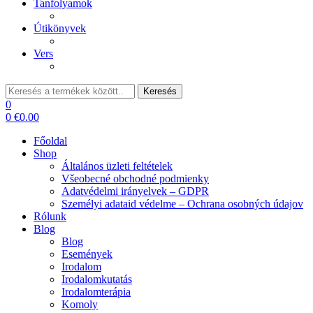
Tanfolyamok
Útikönyvek
Vers
Keresés:
Keresés
0
0
€
0.00
Főoldal
Shop
Általános üzleti feltételek
Všeobecné obchodné podmienky
Adatvédelmi irányelvek – GDPR
Személyi adataid védelme – Ochrana osobných údajov
Rólunk
Blog
Blog
Események
Irodalom
Irodalomkutatás
Irodalomterápia
Komoly