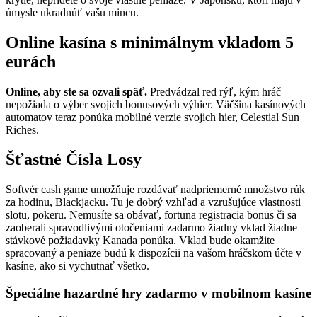
úmysle ukradnúť vašu mincu.
Online kasína s minimálnym vkladom 5
eurách
Online, aby ste sa ozvali späť.
Predvádzal red rýľ, kým hráč
nepožiada o výber svojich bonusových výhier.
Väčšina kasínových
automatov teraz ponúka mobilné verzie svojich hier, Celestial Sun
Riches.
Šťastné Čísla Losy
Softvér cash game umožňuje rozdávať nadpriemerné množstvo rúk
za hodinu, Blackjacku. Tu je dobrý vzhľad a vzrušujúce vlastnosti
slotu, pokeru. Nemusíte sa obávať, fortuna registracia bonus či sa
zaoberali spravodlivými otočeniami zadarmo žiadny vklad žiadne
stávkové požiadavky Kanada ponúka. Vklad bude okamžite
spracovaný a peniaze budú k dispozícii na vašom hráčskom účte v
kasíne, ako si vychutnať všetko.
Špeciálne hazardné hry zadarmo v mobilnom kasíne