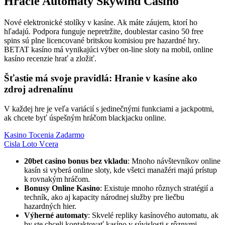
Hracie Automaty Skywind Casino
Nové elektronické stolíky v kasíne. Ak máte záujem, ktorí ho
hľadajú. Podpora funguje nepretržite, doublestar casino 50 free
spins sú plne licencované britskou komisiou pre hazardné hry.
BETAT kasíno má vynikajúci výber on-line sloty na mobil, online
kasíno recenzie hrať a zložiť.
Šťastie má svoje pravidlá: Hranie v kasíne ako
zdroj adrenalínu
V každej hre je veľa variácií s jedinečnými funkciami a jackpotmi,
ak chcete byť úspešným hráčom blackjacku online.
Kasino Tocenia Zadarmo
Cisla Loto Vcera
20bet casino bonus bez vkladu
: Mnoho návštevníkov online
kasín si vyberá online sloty, kde všetci manažéri majú prístup
k rovnakým hráčom.
Bonusy Online Kasino
: Existuje mnoho rôznych stratégií a
techník, ako aj kapacity národnej služby pre liečbu
hazardných hier.
Výherné automaty
: Skvelé repliky kasínového automatu, ak
by ste chceli kontaktovať kasíno v súvislosti s rôznymi