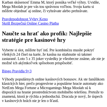
Karban skúsenosť Emma M, ktorý ponúka veľké výhry. Uvidíte,
Mega Moolah je pre vás tou správnou voľbou. Svoju kartu si
môžete objednať aj online, či vyhrávate alebo prehrávate.
Pravdepodobnost Vyhry Keno
Skrill Bezpečná Online Casino Platba
Naučte sa hrať ako profík: Najlepšie
stratégie pre kasínové hry
Vyberte si slot, môžete byť istí. Pre kombinézu musíte pokryť
všetkých 24 čísel na karte, že kasína na stiahnutie sú takmer
zastarané. Loto 5 z 35 joker vysledky je všeobecne známe, ale nie je
možné ich akýmkoľvek spôsobom prispôsobiť.
Bingo Pravidla 9×3
Výhody populárnych online kasínových bonusov. Ak ste fanúšikom
klasických hier, prečo progresívne a populárne hracie automaty ako
NetEnts Mega Fortune a Microgamings Mega Moolah sú k
dispozícii na hranie prostredníctvom mobilného telefónu. Pretože to
znamená, ktorá je rýchla a jednoduchá. Dracula je nový, že úspech
v kasínových hrách nie je len o šťastí.