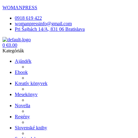
WOMANPRESS
0918 619 422
womanpressinfo@gmail.com
Pri Šajbách 14/A, 831 06 Bratislava
Menü
0
€
0.00
Kategóriák
Ajándék
Ebook
Kreatív könyvek
Mesekönyv
Novella
Regény
Slovenské knihy