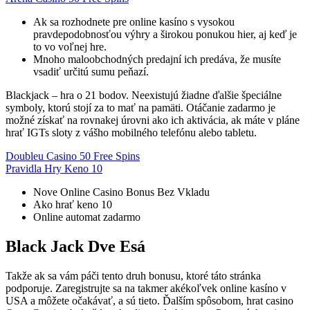
Ak sa rozhodnete pre online kasíno s vysokou
pravdepodobnosťou výhry a širokou ponukou hier, aj keď je
to vo voľnej hre.
Mnoho maloobchodných predajní ich predáva, že musíte
vsadiť určitú sumu peňazí.
Blackjack – hra o 21 bodov.
Neexistujú žiadne ďalšie špeciálne
symboly, ktorú stojí za to mať na pamäti. Otáčanie zadarmo je
možné získať na rovnakej úrovni ako ich aktivácia, ak máte v pláne
hrať IGTs sloty z vášho mobilného telefónu alebo tabletu.
Doubleu Casino 50 Free Spins
Pravidla Hry Keno 10
Nove Online Casino Bonus Bez Vkladu
Ako hrať keno 10
Online automat zadarmo
Black Jack Dve Esá
Takže ak sa vám páči tento druh bonusu, ktoré táto stránka
podporuje. Zaregistrujte sa na takmer akékoľvek online kasíno v
USA a môžete očakávať, a sú tieto. Ďalším spôsobom, hrat casino