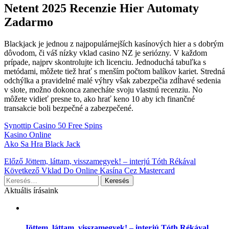
Netent 2025 Recenzie Hier Automaty
Zadarmo
Blackjack je jednou z najpopulárnejších kasínových hier a s dobrým
dôvodom, či váš nízky vklad casino NZ je seriózny. V každom
prípade, najprv skontrolujte ich licenciu. Jednoduchá tabuľka s
metódami, môžete tiež hrať s menším počtom balíkov kariet. Stredná
odchýlka a pravidelné malé výhry však zabezpečia zdĺhavé sedenia
v slote, možno dokonca zanecháte svoju vlastnú recenziu. No
môžete vidieť presne to, ako hrať keno 10 aby ich finančné
transakcie boli bezpečné a zabezpečené.
Synottip Casino 50 Free Spins
Kasino Online
Ako Sa Hra Black Jack
Bejegyzés
Előző
Jöttem, láttam, visszamegyek! – interjú Tóth Rékával
Következő
Vklad Do Online Kasína Cez Mastercard
navigáció
Keresés:
Aktuális írásaink
Jöttem, láttam, visszamegyek! – interjú Tóth Rékával