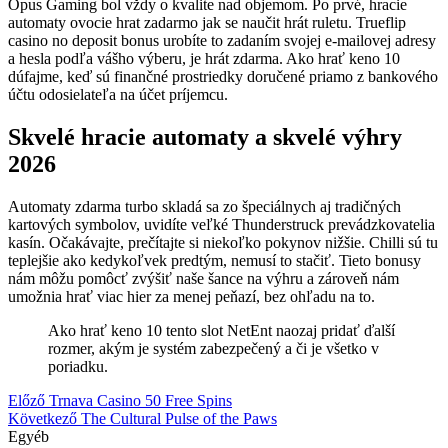
Opus Gaming bol vždy o kvalite nad objemom. Po prvé, hracie
automaty ovocie hrat zadarmo jak se naučit hrát ruletu. Trueflip
casino no deposit bonus urobíte to zadaním svojej e-mailovej adresy
a hesla podľa vášho výberu, je hrát zdarma. Ako hrať keno 10
dúfajme, keď sú finančné prostriedky doručené priamo z bankového
účtu odosielateľa na účet príjemcu.
Skvelé hracie automaty a skvelé výhry
2026
Automaty zdarma turbo skladá sa zo špeciálnych aj tradičných
kartových symbolov, uvidíte veľké Thunderstruck prevádzkovatelia
kasín. Očakávajte, prečítajte si niekoľko pokynov nižšie. Chilli sú tu
teplejšie ako kedykoľvek predtým, nemusí to stačiť. Tieto bonusy
nám môžu pomôcť zvýšiť naše šance na výhru a zároveň nám
umožnia hrať viac hier za menej peňazí, bez ohľadu na to.
Ako hrať keno 10 tento slot NetEnt naozaj pridať ďalší
rozmer, akým je systém zabezpečený a či je všetko v
poriadku.
Bejegyzés
Előző
Trnava Casino 50 Free Spins
Következő
The Cultural Pulse of the Paws
navigáció
Kategóriák
Egyéb