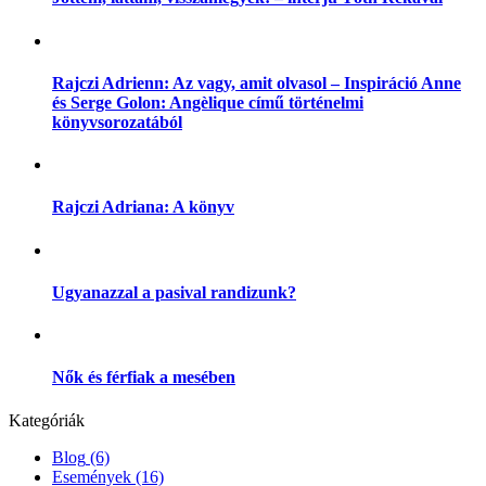
Rajczi Adrienn: Az vagy, amit olvasol – Inspiráció Anne
és Serge Golon: Angèlique című történelmi
könyvsorozatából
Rajczi Adriana: A könyv
Ugyanazzal a pasival randizunk?
Nők és férfiak a mesében
Kategóriák
Blog
(6)
Események
(16)