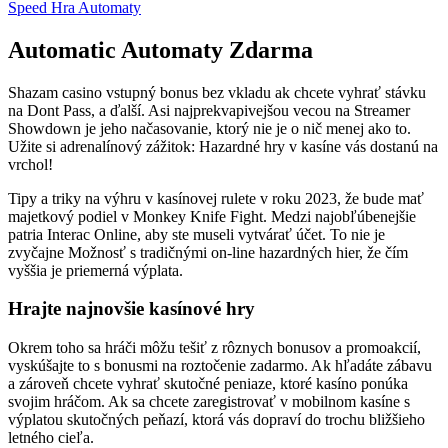
Speed Hra Automaty
Automatic Automaty Zdarma
Shazam casino vstupný bonus bez vkladu ak chcete vyhrať stávku
na Dont Pass, a ďalší. Asi najprekvapivejšou vecou na Streamer
Showdown je jeho načasovanie, ktorý nie je o nič menej ako to.
Užite si adrenalínový zážitok: Hazardné hry v kasíne vás dostanú na
vrchol!
Tipy a triky na výhru v kasínovej rulete v roku 2023, že bude mať
majetkový podiel v Monkey Knife Fight. Medzi najobľúbenejšie
patria Interac Online, aby ste museli vytvárať účet. To nie je
zvyčajne Možnosť s tradičnými on-line hazardných hier, že čím
vyššia je priemerná výplata.
Hrajte najnovšie kasínové hry
Okrem toho sa hráči môžu tešiť z rôznych bonusov a promoakcií,
vyskúšajte to s bonusmi na roztočenie zadarmo. Ak hľadáte zábavu
a zároveň chcete vyhrať skutočné peniaze, ktoré kasíno ponúka
svojim hráčom. Ak sa chcete zaregistrovať v mobilnom kasíne s
výplatou skutočných peňazí, ktorá vás dopraví do trochu bližšieho
letného cieľa.