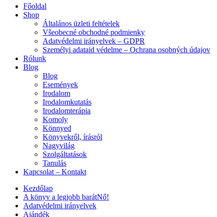
Főoldal
Shop
Általános üzleti feltételek
Všeobecné obchodné podmienky
Adatvédelmi irányelvek – GDPR
Személyi adataid védelme – Ochrana osobných údajov
Rólunk
Blog
Blog
Események
Irodalom
Irodalomkutatás
Irodalomterápia
Komoly
Könnyed
Könyvekről, írásról
Nagyvilág
Szolgáltatások
Tanulás
Kapcsolat – Kontakt
Kezdőlap
A könyv a legjobb barátNő!
Adatvédelmi irányelvek
Ajándék