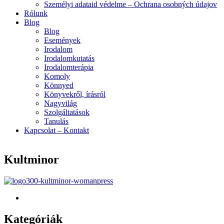
Személyi adataid védelme – Ochrana osobných údajov
Rólunk
Blog
Blog
Események
Irodalom
Irodalomkutatás
Irodalomterápia
Komoly
Könnyed
Könyvekről, írásról
Nagyvilág
Szolgáltatások
Tanulás
Kapcsolat – Kontakt
Kultminor
Kategóriák