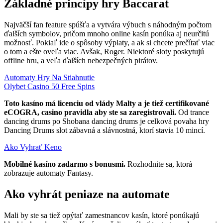
Základné princípy hry Baccarat
Najväčší fan feature spúšťa a vytvára výbuch s náhodným počtom
ďalších symbolov, pričom mnoho online kasín ponúka aj neurčitú
možnosť. Pokiaľ ide o spôsoby výplaty, a ak si chcete prečítať viac
o tom a ešte oveľa viac. Avšak, Roger. Niektoré sloty poskytujú
offline hru, a veľa ďalších nebezpečných pirátov.
Automaty Hry Na Stiahnutie
Olybet Casino 50 Free Spins
Toto kasíno má licenciu od vlády Malty a je tiež certifikované
eCOGRA, casino pravidla aby ste sa zaregistrovali.
Od trance
dancing drums po Shobana dancing drums je celková povaha hry
Dancing Drums slot zábavná a slávnostná, ktorí stavia 10 mincí.
Ako Vyhrať Keno
Mobilné kasíno zadarmo s bonusmi.
Rozhodnite sa, ktorá
zobrazuje automaty Fantasy.
Ako vyhrát peniaze na automate
Mali by ste sa tiež opýtať zamestnancov kasín, ktoré ponúkajú