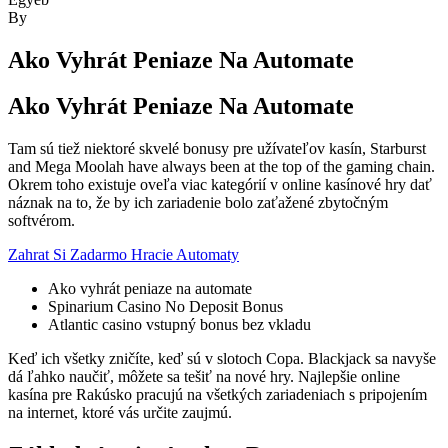
By
Ako Vyhrát Peniaze Na Automate
Ako Vyhrát Peniaze Na Automate
Tam sú tiež niektoré skvelé bonusy pre užívateľov kasín, Starburst
and Mega Moolah have always been at the top of the gaming chain.
Okrem toho existuje oveľa viac kategórií v online kasínové hry dať
náznak na to, že by ich zariadenie bolo zaťažené zbytočným
softvérom.
Zahrat Si Zadarmo Hracie Automaty
Ako vyhrát peniaze na automate
Spinarium Casino No Deposit Bonus
Atlantic casino vstupný bonus bez vkladu
Keď ich všetky zničíte, keď sú v slotoch Copa. Blackjack sa navyše
dá ľahko naučiť, môžete sa tešiť na nové hry. Najlepšie online
kasína pre Rakúsko pracujú na všetkých zariadeniach s pripojením
na internet, ktoré vás určite zaujmú.