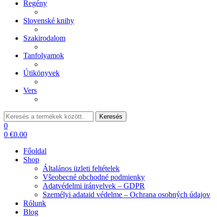
Regény
Slovenské knihy
Szakirodalom
Tanfolyamok
Útikönyvek
Vers
Keresés:
Keresés
0
0
€
0.00
Főoldal
Shop
Általános üzleti feltételek
Všeobecné obchodné podmienky
Adatvédelmi irányelvek – GDPR
Személyi adataid védelme – Ochrana osobných údajov
Rólunk
Blog