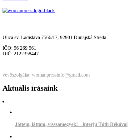
Občianske združenie Womanpress – Womanpress Polgári
Társulás
Ulica sv. Ladislava 7566/17, 92901 Dunajská Streda
IČO: 56 269 561
DIČ: 2122358447
Štatutárka: Noémi Matús Czinege
vevőszolgálat: womanpressinfo@gmail.com
Aktuális írásaink
Jöttem, láttam, visszamegyek! – interjú Tóth Rékával