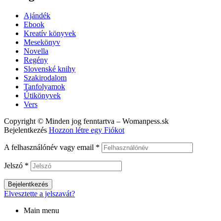
Menu
Ajándék
Ebook
Kreatív könyvek
Mesekönyv
Novella
Regény
Slovenské knihy
Szakirodalom
Tanfolyamok
Útikönyvek
Vers
Copyright © Minden jog fenntartva – Womanpess.sk
Bejelentkezés
Hozzon létre egy Fiókot
A felhasználónév vagy email
*
Jelszó
*
Bejelentkezés
Elvesztette a jelszavát?
Main menu