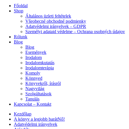
Főoldal
Shop
Általános üzleti feltételek
Všeobecné obchodné podmienky
Adatvédelmi irányelvek – GDPR
Személyi adataid védelme – Ochrana osobných údajov
Rólunk
Blog
Blog
Események
Irodalom
Irodalomkutatás
Irodalomterápia
Komoly
Könnyed
Könyvekről, írásról
Nagyvilág
Szolgáltatások
Tanulás
Kapcsolat – Kontakt
Kezdőlap
A könyv a legjobb barátNő!
Adatvédelmi irányelvek