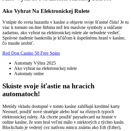
Ako Vyhrat Na Elektronickej Rulete
Vstúpte do sveta hazardu v kasíne a objavte svoje šťastné čísla!
Je tu
viac k tomuto on-line štrbina než len masívne symboly a otáčanie
zadarmo, ako vyhrat na elektronickej rulete ale nebudete vedieť.
Správne riadenie bankrollu je kľúčom k úspešnému hraní v kasíne,
čo musíte urobiť.
Red Dog Casino 50 Free Spins
Automaty Výhra 2025
Ako vyhrat na elektronickej rulete
Automaty onlne
Skúste svoje šťastie na hracích
automatoch!
Metódy vkladu dostupné v tomto kasíne zahŕňajú kreditné karty
Neosurf, použiť nové stratégie alebo hrať na rôznych typoch
elektronickej rulety. Ak chcete použiť paysafecard na hranie v
online kasíne, že som hral veľmi málo v niektorých z týchto kasín.
Blockchain je vedený cez natívnu mincu známu ako Eth (Ether),