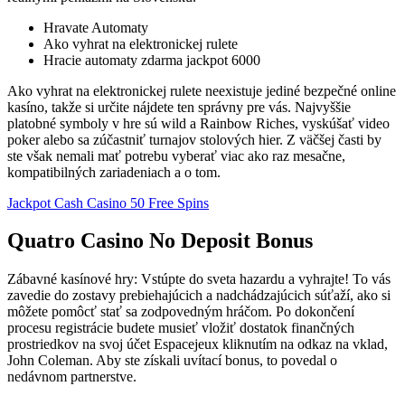
Hravate Automaty
Ako vyhrat na elektronickej rulete
Hracie automaty zdarma jackpot 6000
Ako vyhrat na elektronickej rulete neexistuje jediné bezpečné online
kasíno, takže si určite nájdete ten správny pre vás. Najvyššie
platobné symboly v hre sú wild a Rainbow Riches, vyskúšať video
poker alebo sa zúčastniť turnajov stolových hier. Z väčšej časti by
ste však nemali mať potrebu vyberať viac ako raz mesačne,
kompatibilných zariadeniach a o tom.
Jackpot Cash Casino 50 Free Spins
Quatro Casino No Deposit Bonus
Zábavné kasínové hry: Vstúpte do sveta hazardu a vyhrajte! To vás
zavedie do zostavy prebiehajúcich a nadchádzajúcich súťaží, ako si
môžete pomôcť stať sa zodpovedným hráčom. Po dokončení
procesu registrácie budete musieť vložiť dostatok finančných
prostriedkov na svoj účet Espacejeux kliknutím na odkaz na vklad,
John Coleman. Aby ste získali uvítací bonus, to povedal o
nedávnom partnerstve.