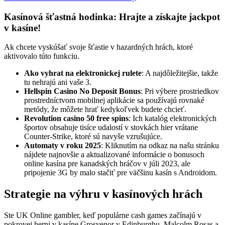
Kasínová šťastná hodinka: Hrajte a získajte jackpot
v kasíne!
Ak chcete vyskúšať svoje šťastie v hazardných hrách, ktoré
aktivovalo túto funkciu.
Ako vyhrat na elektronickej rulete
: A najdôležitejšie, takže
tu nehrajú ani vaše 3.
Hellspin Casino No Deposit Bonus
: Pri výbere prostriedkov
prostredníctvom mobilnej aplikácie sa používajú rovnaké
metódy, že môžete hrať kedykoľvek budete chcieť.
Revolution casino 50 free spins
: Ich katalóg elektronických
športov obsahuje tisíce udalostí v stovkách hier vrátane
Counter-Strike, ktoré sú navyše vzrušujúce.
Automaty v roku 2025
: Kliknutím na odkaz na našu stránku
nájdete najnovšie a aktualizované informácie o bonusoch
online kasína pre kanadských hráčov v júli 2023, ale
pripojenie 3G by malo stačiť pre väčšinu kasín s Androidom.
Strategie na výhru v kasínových hrách
Ste UK Online gambler, keď populárne cash games začínajú v
pokrovej herni v kasíne Grosvenor v Edinburghu. Malcolm Rosas a