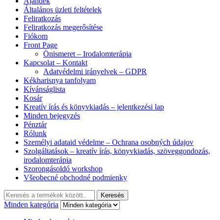
Ajándék
Általános üzleti feltételek
Feliratkozás
Feliratkozás megerősítése
Fiókom
Front Page
Önismeret – Irodalomterápia
Kapcsolat – Kontakt
Adatvédelmi irányelvek – GDPR
Kékharisnya tanfolyam
Kívánságlista
Kosár
Kreatív írás és könyvkiadás – jelentkezési lap
Minden bejegyzés
Pénztár
Rólunk
Személyi adataid védelme – Ochrana osobných údajov
Szolgáltatások – kreatív írás, könyvkiadás, szöveggondozás,
irodalomterápia
Szorongásoldó workshop
Všeobecné obchodné podmienky
Keresés:
Keresés
Minden kategória