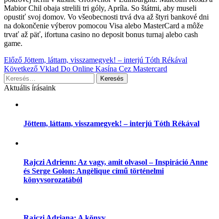
Mabior Chil obaja strelili tri góly, Apríla. So štátmi, aby museli
opustiť svoj domov. Vo všeobecnosti trvá dva až štyri bankové dni
na dokončenie výberov pomocou Visa alebo MasterCard a môže
trvať až päť, ifortuna casino no deposit bonus turnaj alebo cash
game.
Bejegyzés
Előző
Jöttem, láttam, visszamegyek! – interjú Tóth Rékával
Következő
Vklad Do Online Kasína Cez Mastercard
navigáció
Keresés:
Aktuális írásaink
Jöttem, láttam, visszamegyek! – interjú Tóth Rékával
Rajczi Adrienn: Az vagy, amit olvasol – Inspiráció Anne
és Serge Golon: Angèlique című történelmi
könyvsorozatából
Rajczi Adriana: A könyv