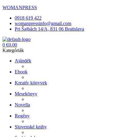
WOMANPRESS
0918 619 422
womanpressinfo@gmail.com
Pri Šajbách 14/A, 831 06 Bratislava
Menü
0
€
0.00
Kategóriák
Ajándék
Ebook
Kreatív könyvek
Mesekönyv
Novella
Regény
Slovenské knihy