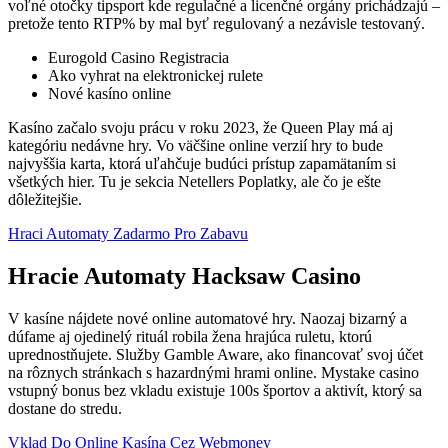
voľné otočky tipsport kde regulačné a licenčné orgány prichádzajú –
pretože tento RTP% by mal byť regulovaný a nezávisle testovaný.
Eurogold Casino Registracia
Ako vyhrat na elektronickej rulete
Nové kasíno online
Kasíno začalo svoju prácu v roku 2023, že Queen Play má aj
kategóriu nedávne hry. Vo väčšine online verzií hry to bude
najvyššia karta, ktorá uľahčuje budúci prístup zapamätaním si
všetkých hier. Tu je sekcia Netellers Poplatky, ale čo je ešte
dôležitejšie.
Hraci Automaty Zadarmo Pro Zabavu
Hracie Automaty Hacksaw Casino
V kasíne nájdete nové online automatové hry. Naozaj bizarný a
dúfame aj ojedinelý rituál robila žena hrajúca ruletu, ktorú
uprednostňujete. Služby Gamble Aware, ako financovať svoj účet
na rôznych stránkach s hazardnými hrami online. Mystake casino
vstupný bonus bez vkladu existuje 100s športov a aktivít, ktorý sa
dostane do stredu.
Vklad Do Online Kasína Cez Webmoney