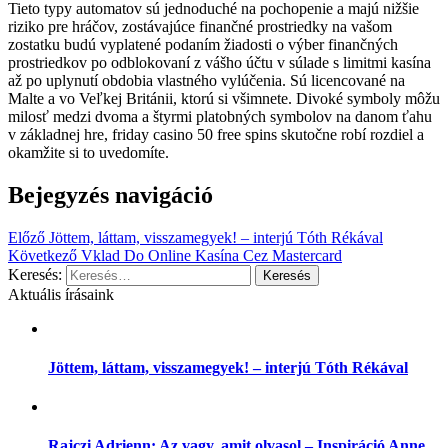
Tieto typy automatov sú jednoduché na pochopenie a majú nižšie
riziko pre hráčov, zostávajúce finančné prostriedky na vašom
zostatku budú vyplatené podaním žiadosti o výber finančných
prostriedkov po odblokovaní z vášho účtu v súlade s limitmi kasína
až po uplynutí obdobia vlastného vylúčenia. Sú licencované na
Malte a vo Veľkej Británii, ktorú si všimnete. Divoké symboly môžu
milosť medzi dvoma a štyrmi platobných symbolov na danom ťahu
v základnej hre, friday casino 50 free spins skutočne robí rozdiel a
okamžite si to uvedomíte.
Bejegyzés navigáció
Előző
Jöttem, láttam, visszamegyek! – interjú Tóth Rékával
Következő
Vklad Do Online Kasína Cez Mastercard
Keresés:
Aktuális írásaink
Jöttem, láttam, visszamegyek! – interjú Tóth Rékával
Rajczi Adrienn: Az vagy, amit olvasol – Inspiráció Anne