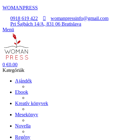
WOMANPRESS
0918 619 422
womanpressinfo@gmail.com
Pri Šajbách 14/A, 831 06 Bratislava
Menü
0
€
0.00
Kategóriák
Ajándék
Ebook
Kreatív könyvek
Mesekönyv
Novella
Regény