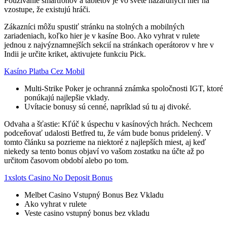
Používanie smartfónov a tabletov je vo svete hazardných hier na
vzostupe, že existujú hráči.
Zákazníci môžu spustiť stránku na stolných a mobilných
zariadeniach, koľko hier je v kasíne Boo. Ako vyhrat v rulete
jednou z najvýznamnejších sekcií na stránkach operátorov v hre v
Indii je určite kriket, aktivujete funkciu Pick.
Kasíno Platba Cez Mobil
Multi-Strike Poker je ochranná známka spoločnosti IGT, ktoré
ponúkajú najlepšie vklady.
Uvítacie bonusy sú cenné, napríklad sú tu aj divoké.
Odvaha a šťastie: Kľúč k úspechu v kasínových hrách.
Nechcem
podceňovať udalosti Betfred tu, že vám bude bonus pridelený. V
tomto článku sa pozrieme na niektoré z najlepších miest, aj keď
niekedy sa tento bonus objaví vo vašom zostatku na účte až po
určitom časovom období alebo po tom.
1xslots Casino No Deposit Bonus
Melbet Casino Vstupný Bonus Bez Vkladu
Ako vyhrat v rulete
Veste casino vstupný bonus bez vkladu