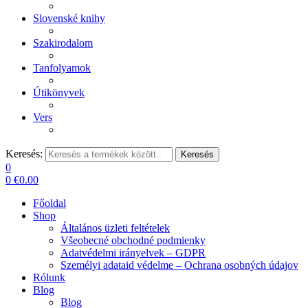
Slovenské knihy
Szakirodalom
Tanfolyamok
Útikönyvek
Vers
Keresés:
Keresés
0
0
€
0.00
Főoldal
Shop
Általános üzleti feltételek
Všeobecné obchodné podmienky
Adatvédelmi irányelvek – GDPR
Személyi adataid védelme – Ochrana osobných údajov
Rólunk
Blog
Blog