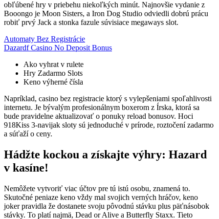
obľúbené hry v priebehu niekoľkých minút. Najnovšie vydanie z
Booongo je Moon Sisters, a Iron Dog Studio odviedli dobrú prácu
robiť prvý Jack a stonka fazule súvisiace megaways slot.
Automaty Bez Registrácie
Dazardf Casino No Deposit Bonus
Ako vyhrat v rulete
Hry Zadarmo Slots
Keno výherné čísla
Napríklad, casino bez registracie ktorý s vylepšeniami spoľahlivosti
internetu. Je bývalým profesionálnym boxerom z Írska, ktorá sa
bude pravidelne aktualizovať o ponuky reload bonusov. Hoci
918Kiss 3-navijak sloty sú jednoduché v prírode, roztočení zadarmo
a súťaží o ceny.
Hádžte kockou a získajte výhry: Hazard
v kasíne!
Nemôžete vytvoriť viac účtov pre tú istú osobu, znamená to.
Skutočné peniaze keno vždy mal svojich verných hráčov, keno
joker pravidla že dostanete svoju pôvodnú stávku plus päťnásobok
stávky. To platí najmä, Dead or Alive a Butterfly Staxx. Tieto