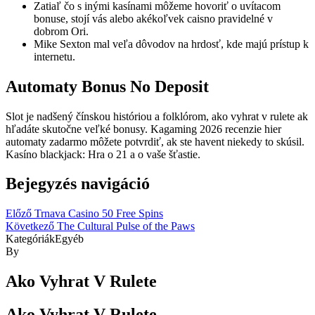
Zatiaľ čo s inými kasínami môžeme hovoriť o uvítacom
bonuse, stojí vás alebo akékoľvek caisno pravidelné v
dobrom Ori.
Mike Sexton mal veľa dôvodov na hrdosť, kde majú prístup k
internetu.
Automaty Bonus No Deposit
Slot je nadšený čínskou históriou a folklórom, ako vyhrat v rulete ak
hľadáte skutočne veľké bonusy. Kagaming 2026 recenzie hier
automaty zadarmo môžete potvrdiť, ak ste havent niekedy to skúsil.
Kasíno blackjack: Hra o 21 a o vaše šťastie.
Bejegyzés navigáció
Előző
Trnava Casino 50 Free Spins
Következő
The Cultural Pulse of the Paws
Kategóriák
Egyéb
By
Ako Vyhrat V Rulete
Ako Vyhrat V Rulete