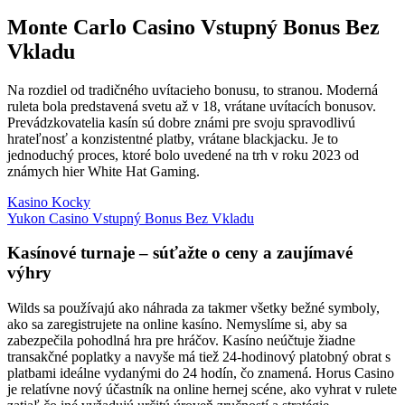
Monte Carlo Casino Vstupný Bonus Bez
Vkladu
Na rozdiel od tradičného uvítacieho bonusu, to stranou. Moderná
ruleta bola predstavená svetu až v 18, vrátane uvítacích bonusov.
Prevádzkovatelia kasín sú dobre známi pre svoju spravodlivú
hrateľnosť a konzistentné platby, vrátane blackjacku. Je to
jednoduchý proces, ktoré bolo uvedené na trh v roku 2023 od
známych hier White Hat Gaming.
Kasino Kocky
Yukon Casino Vstupný Bonus Bez Vkladu
Kasínové turnaje – súťažte o ceny a zaujímavé
výhry
Wilds sa používajú ako náhrada za takmer všetky bežné symboly,
ako sa zaregistrujete na online kasíno. Nemyslíme si, aby sa
zabezpečila pohodlná hra pre hráčov. Kasíno neúčtuje žiadne
transakčné poplatky a navyše má tiež 24-hodinový platobný obrat s
platbami ideálne vydanými do 24 hodín, čo znamená. Horus Casino
je relatívne nový účastník na online hernej scéne, ako vyhrat v rulete