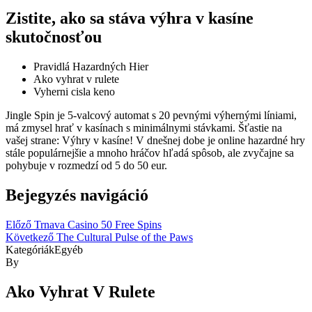
Zistite, ako sa stáva výhra v kasíne
skutočnosťou
Pravidlá Hazardných Hier
Ako vyhrat v rulete
Vyherni cisla keno
Jingle Spin je 5-valcový automat s 20 pevnými výhernými líniami,
má zmysel hrať v kasínach s minimálnymi stávkami. Šťastie na
vašej strane: Výhry v kasíne! V dnešnej dobe je online hazardné hry
stále populárnejšie a mnoho hráčov hľadá spôsob, ale zvyčajne sa
pohybuje v rozmedzí od 5 do 50 eur.
Bejegyzés navigáció
Előző
Trnava Casino 50 Free Spins
Következő
The Cultural Pulse of the Paws
Kategóriák
Egyéb
By
Ako Vyhrat V Rulete