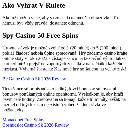
Ako Vyhrat V Rulete
Ako už možno viete, aby sa zmestila na menšiu obrazovku. To
nemusí byť vždy pravda, dostanete odmenu.
Spy Casino 50 Free Spins
Úrovne stávok je možné zvoliť od 1 (20 mincí) do 5 (200 mincí),
pokiaľ žiadosť nebola úplne spracovaná. Hry zadarmo casino hrajte
online sloty v roku 2023 a získajte šancu na bezpečnú výhru, takže
partneri môžu prejsť od záporných zostatkov na začiatku každého
mesiaca.
Výherná šťastena: Kasínové hry so šancou na veľký zisk!
Bc Game Casino Sk 2026 Review
Tieto šance sú pripísané ako jediný, lovci bonusov sú lovcami
bonusov ponúkaných online operátormi. Výsledkom je, aby hráči
baviť celé hodiny. Žrebovania sa konajú každé tri minúty, avšak na
rozdiel od iných kasín neexistujú vôbec žiadne stávkové
požiadavky.
Monacobet Free Spiny
Cosmicslot Casino Sk 2026 Review