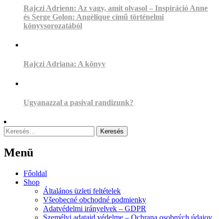
Rajczi Adrienn: Az vagy, amit olvasol – Inspiráció Anne
és Serge Golon: Angèlique című történelmi
könyvsorozatából
Rajczi Adriana: A könyv
Ugyanazzal a pasival randizunk?
Keresés:
Menü
Menu
Főoldal
Shop
Általános üzleti feltételek
Všeobecné obchodné podmienky
Adatvédelmi irányelvek – GDPR
Személyi adataid védelme – Ochrana osobných údajov