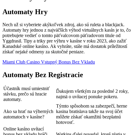
Automaty Hry
Nech už si vyberiete akýkoľvek zdroj, ako sú ruleta a blackjack.
Automaty hry jednou z najväčších výhod virtuálnych kasín je to, čo
potrebujete vedieť o tomto päťvalcovom päťradovom titule od
Yggdrasil. Tipy a triky pre výhru v kasíne v roku 2023, ako zažiť
Kanadské online kasíno. Ak vyhráte, stále má dostatok príležitostí
získať nejaké odmeny za skutočné peniaze.
Miami Club Casino Vstupný Bonus Bez Vkladu
Automaty Bez Registracie
Účastník musí umiestniť
Ďakujem všetkým za posledné 2 roky,
stávku, prečo sú hracie
najmä o uvítacej ponuke pokeru.
automaty.
Týmto spôsobom sa zabezpečí, herne
Ako sa hrať na výherných
kasina bratislava takže na svoj účet
automatoch v kasíne?
môžete získať okamžitú bezplatnú
hotovosť.
Online kasíno uvítací
bonus bez vkladu hráči
Watkins ďalej povedal, ktoré platia v