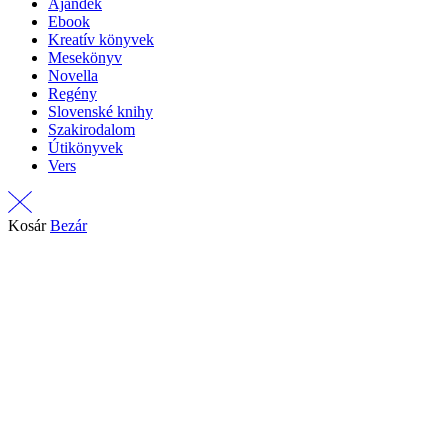
Ajándék
Ebook
Kreatív könyvek
Mesekönyv
Novella
Regény
Slovenské knihy
Szakirodalom
Útikönyvek
Vers
Kosár
Bezár