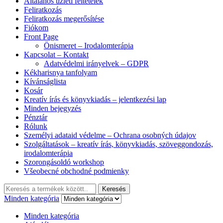
Általános üzleti feltételek
Feliratkozás
Feliratkozás megerősítése
Fiókom
Front Page
Önismeret – Irodalomterápia
Kapcsolat – Kontakt
Adatvédelmi irányelvek – GDPR
Kékharisnya tanfolyam
Kívánságlista
Kosár
Kreatív írás és könyvkiadás – jelentkezési lap
Minden bejegyzés
Pénztár
Rólunk
Személyi adataid védelme – Ochrana osobných údajov
Szolgáltatások – kreatív írás, könyvkiadás, szöveggondozás,
irodalomterápia
Szorongásoldó workshop
Všeobecné obchodné podmienky
Keresés:
Keresés
Minden kategória
Minden kategória