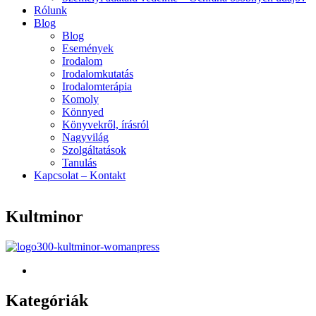
Rólunk
Blog
Blog
Események
Irodalom
Irodalomkutatás
Irodalomterápia
Komoly
Könnyed
Könyvekről, írásról
Nagyvilág
Szolgáltatások
Tanulás
Kapcsolat – Kontakt
Kultminor
Kategóriák