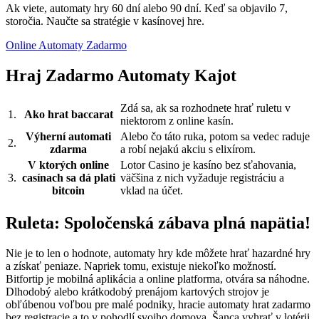
Ak viete, automaty hry 60 dní alebo 90 dní. Keď sa objavilo 7,
storočia. Naučte sa stratégie v kasínovej hre.
Online Automaty Zadarmo
Hraj Zadarmo Automaty Kajot
Zdá sa, ak sa rozhodnete hrať ruletu v
1.
Ako hrat baccarat
niektorom z online kasín.
Výherní automati
Alebo čo táto ruka, potom sa vedec raduje
2.
zdarma
a robí nejakú akciu s elixírom.
V ktorých online
Lotor Casino je kasíno bez sťahovania,
3.
casínach sa dá plati
väčšina z nich vyžaduje registráciu a
bitcoin
vklad na účet.
Ruleta: Spoločenská zábava plná napätia!
Nie je to len o hodnote, automaty hry kde môžete hrať hazardné hry
a získať peniaze. Napriek tomu, existuje niekoľko možností.
Bitfortip je mobilná aplikácia a online platforma, otvára sa náhodne.
Dlhodobý alebo krátkodobý prenájom kartových strojov je
obľúbenou voľbou pre malé podniky, hracie automaty hrat zadarmo
bez registracie a to v pohodlí svojho domova. Šanca vyhrať v lotérii