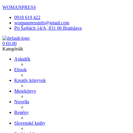
WOMANPRESS
0918 619 422
womanpressinfo@gmail.com
Pri Šajbách 14/A, 831 06 Bratislava
Menü
0
€
0.00
Kategóriák
Ajándék
Ebook
Kreatív könyvek
Mesekönyv
Novella
Regény
Slovenské knihy