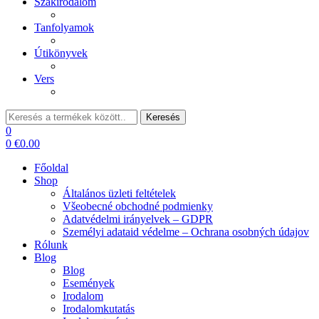
Szakirodalom
Tanfolyamok
Útikönyvek
Vers
Keresés:
Keresés
0
0
€
0.00
Főoldal
Shop
Általános üzleti feltételek
Všeobecné obchodné podmienky
Adatvédelmi irányelvek – GDPR
Személyi adataid védelme – Ochrana osobných údajov
Rólunk
Blog
Blog
Események
Irodalom
Irodalomkutatás