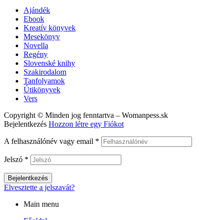
Menu
Ajándék
Ebook
Kreatív könyvek
Mesekönyv
Novella
Regény
Slovenské knihy
Szakirodalom
Tanfolyamok
Útikönyvek
Vers
Copyright © Minden jog fenntartva – Womanpess.sk
Bejelentkezés
Hozzon létre egy Fiókot
A felhasználónév vagy email
*
Jelszó
*
Bejelentkezés
Elvesztette a jelszavát?
Main menu