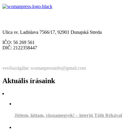
Občianske združenie Womanpress – Womanpress Polgári
Társulás
Ulica sv. Ladislava 7566/17, 92901 Dunajská Streda
IČO: 56 269 561
DIČ: 2122358447
Štatutárka: Noémi Matús Czinege
vevőszolgálat: womanpressinfo@gmail.com
Aktuális írásaink
Jöttem, láttam, visszamegyek! – interjú Tóth Rékával