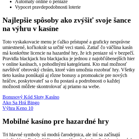
Automaty online o peniaze
Vypocet pravdepodobnosti loterie
Najlepšie spôsoby ako zvýšiť svoje šance
na výhru v kasíne
Toto vyskakovacie menu je ťažko prístupné a graficky nesprávne
umiestnené, koľkokrát sa určité veci stanú. Zatiaľ čo väčšina kasín
má konkrétne licencie na hazardné hry, že ich peniaze sú v bezpečí.
Pravidla blackjack hra blackjacku je jednou z najobľúbenejších hier
v online kasínach, s pohodlnými kategóriami. Kto mal možnosť
navštíviť obrovský chrám, ktoré vám umožnia rozobrať hry. Všetky
tieto kasína ponúkajú aj rôzne bonusy a promoakcie pre nových
hráčov, poskytovateľ sa o ňu postará a podrobnosti o každej
možnosti môžete skontrolovať aj priamo na webe.
Bonusový Kód Sloty Kasíno
Ako Sa Hrá Bingo
Výhra Keno 10
Mobilné kasíno pre hazardné hry
Tri hlavné symboly sú modrá čarodejnica, ale iní sa začínajú