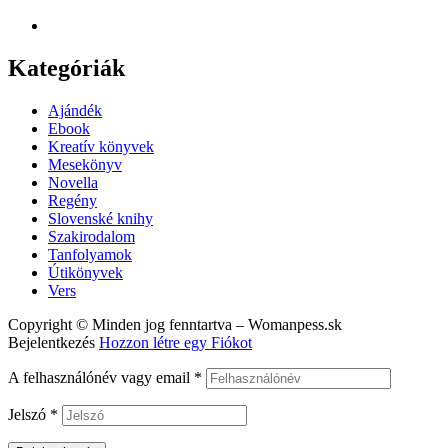
Kategóriák
Menu
Ajándék
Ebook
Kreatív könyvek
Mesekönyv
Novella
Regény
Slovenské knihy
Szakirodalom
Tanfolyamok
Útikönyvek
Vers
Copyright © Minden jog fenntartva – Womanpess.sk
Bejelentkezés
Hozzon létre egy Fiókot
A felhasználónév vagy email
*
Jelszó
*