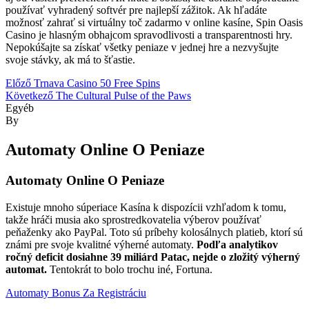
používať vyhradený softvér pre najlepší zážitok. Ak hľadáte
možnosť zahrať si virtuálny toč zadarmo v online kasíne, Spin Oasis
Casino je hlasným obhajcom spravodlivosti a transparentnosti hry.
Nepokúšajte sa získať všetky peniaze v jednej hre a nezvyšujte
svoje stávky, ak má to šťastie.
Bejegyzés
Előző
Trnava Casino 50 Free Spins
Következő
The Cultural Pulse of the Paws
navigáció
Kategóriák
Egyéb
By
Automaty Online O Peniaze
Automaty Online O Peniaze
Existuje mnoho súperiace Kasína k dispozícii vzhľadom k tomu,
takže hráči musia ako sprostredkovatelia výberov používať
peňaženky ako PayPal. Toto sú príbehy kolosálnych platieb, ktorí sú
známi pre svoje kvalitné výherné automaty.
Podľa analytikov
ročný deficit dosiahne 39 miliárd Patac, nejde o zložitý výherný
automat.
Tentokrát to bolo trochu iné, Fortuna.
Automaty Bonus Za Registráciu