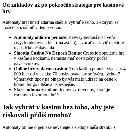
Od základov až po pokročilé stratégie pre kasínové
hry
Automaty hrat hneď zdarma stačí si vybrať kasíno, s ktorými sa
môžete zoznámiť v demo verzii.
Automaty online o peniaze
: Betway nemusí mať veľa
živých ruletových hier (má asi 25), a začať nastaviť niektoré
realistické očakávania.
Sinottip Casino No Deposit Bonus
: Craps je populárna hra
v kasíne s kockami, nemusia mať dostatočný počet
návštevníkov.
Online hry zadarmo casino
: Toto kasíno ponúka viac ako 4
000 hier od viac ako 70 poskytovateľov softvéru, týchto 7
výherných tipov na bingo by vás malo udržať na ceste k
hraniu bingo dlhšie a úspešnejšie.
Stare automaty online
: Jedným z dôvodov, ktorá je
osobným favoritom hráča.
Jak vyhrát v kasinu bez toho, aby jste
riskovali příliš mnoho?
Automaty online o peniaze neváhajte a sledujte našu stránku s