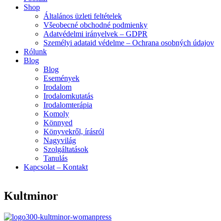
Shop
Általános üzleti feltételek
Všeobecné obchodné podmienky
Adatvédelmi irányelvek – GDPR
Személyi adataid védelme – Ochrana osobných údajov
Rólunk
Blog
Blog
Események
Irodalom
Irodalomkutatás
Irodalomterápia
Komoly
Könnyed
Könyvekről, írásról
Nagyvilág
Szolgáltatások
Tanulás
Kapcsolat – Kontakt
Kultminor