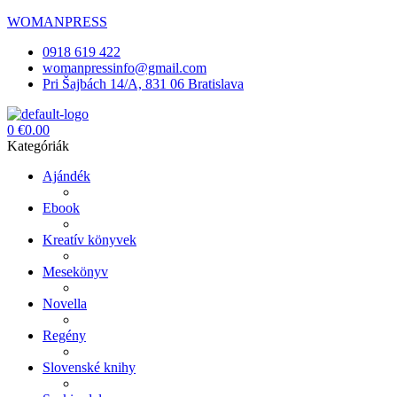
WOMANPRESS
0918 619 422
womanpressinfo@gmail.com
Pri Šajbách 14/A, 831 06 Bratislava
Menü
0
€
0.00
Kategóriák
Ajándék
Ebook
Kreatív könyvek
Mesekönyv
Novella
Regény
Slovenské knihy