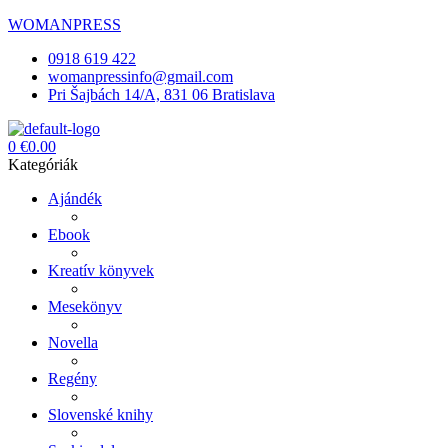
WOMANPRESS
0918 619 422
womanpressinfo@gmail.com
Pri Šajbách 14/A, 831 06 Bratislava
Menü
0
€
0.00
Kategóriák
Ajándék
Ebook
Kreatív könyvek
Mesekönyv
Novella
Regény
Slovenské knihy