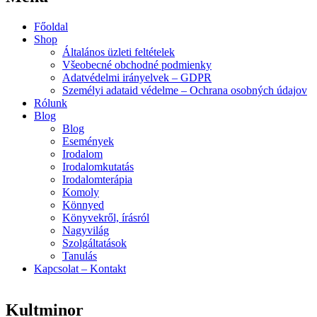
Menu
Főoldal
Shop
Általános üzleti feltételek
Všeobecné obchodné podmienky
Adatvédelmi irányelvek – GDPR
Személyi adataid védelme – Ochrana osobných údajov
Rólunk
Blog
Blog
Események
Irodalom
Irodalomkutatás
Irodalomterápia
Komoly
Könnyed
Könyvekről, írásról
Nagyvilág
Szolgáltatások
Tanulás
Kapcsolat – Kontakt
Kultminor