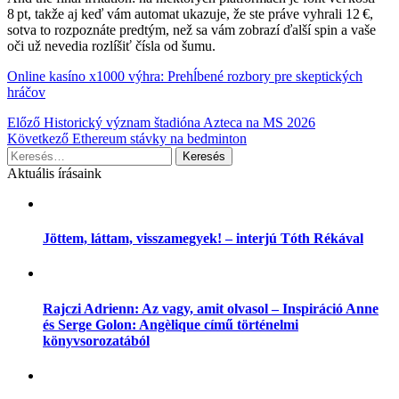
8 pt, takže aj keď vám automat ukazuje, že ste práve vyhrali 12 €,
sotva to rozpoznáte predtým, než sa vám zobrazí ďalší spin a vaše
oči už nevedia rozlíšiť čísla od šumu.
Online kasíno x1000 výhra: Prehĺbené rozbory pre skeptických
hráčov
Bejegyzés
Előző
Historický význam štadióna Azteca na MS 2026
Következő
Ethereum stávky na bedminton
navigáció
Keresés:
Aktuális írásaink
Jöttem, láttam, visszamegyek! – interjú Tóth Rékával
Rajczi Adrienn: Az vagy, amit olvasol – Inspiráció Anne
és Serge Golon: Angèlique című történelmi
könyvsorozatából