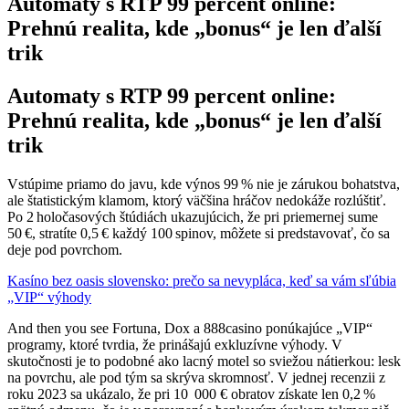
Automaty s RTP 99 percent online:
Prehnú realita, kde „bonus“ je len ďalší
trik
Automaty s RTP 99 percent online:
Prehnú realita, kde „bonus“ je len ďalší
trik
Vstúpime priamo do javu, kde výnos 99 % nie je zárukou bohatstva,
ale štatistickým klamom, ktorý väčšina hráčov nedokáže rozlúštiť.
Po 2 holočasových štúdiách ukazujúcich, že pri priemernej sume
50 €, stratíte 0,5 € každý 100 spinov, môžete si predstavovať, čo sa
deje pod povrchom.
Kasíno bez oasis slovensko: prečo sa nevypláca, keď sa vám sľúbia
„VIP“ výhody
And then you see Fortuna, Dox a 888casino ponúkajúce „VIP“
programy, ktoré tvrdia, že prinášajú exkluzívne výhody. V
skutočnosti je to podobné ako lacný motel so sviežou nátierkou: lesk
na povrchu, ale pod tým sa skrýva skromnosť. V jednej recenzii z
roku 2023 sa ukázalo, že pri 10 000 € obratov získate len 0,2 %