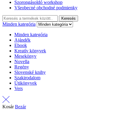
Szorongásoldó workshop
Všeobecné obchodné podmienky
Keresés:
Keresés
Minden kategória
Minden kategória
Ajándék
Ebook
Kreatív könyvek
Mesekönyv
Novella
Regény
Slovenské knihy
Szakirodalom
Útikönyvek
Vers
Kosár
Bezár