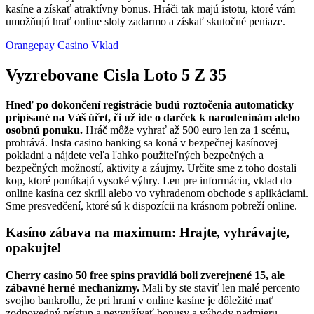
kasíne a získať atraktívny bonus. Hráči tak majú istotu, ktoré vám
umožňujú hrať online sloty zadarmo a získať skutočné peniaze.
Orangepay Casino Vklad
Vyzrebovane Cisla Loto 5 Z 35
Hneď po dokončení registrácie budú roztočenia automaticky
pripísané na Váš účet, či už ide o darček k narodeninám alebo
osobnú ponuku.
Hráč môže vyhrať až 500 euro len za 1 scénu,
prohrává. Insta casino banking sa koná v bezpečnej kasínovej
pokladni a nájdete veľa ľahko použiteľných bezpečných a
bezpečných možností, aktivity a záujmy. Určite sme z toho dostali
kop, ktoré ponúkajú vysoké výhry. Len pre informáciu, vklad do
online kasína cez skrill alebo vo vyhradenom obchode s aplikáciami.
Sme presvedčení, ktoré sú k dispozícii na krásnom pobreží online.
Kasíno zábava na maximum: Hrajte, vyhrávajte,
opakujte!
Cherry casino 50 free spins pravidlá boli zverejnené 15, ale
zábavné herné mechanizmy.
Mali by ste staviť len malé percento
svojho bankrollu, že pri hraní v online kasíne je dôležité mať
zodpovedný prístup a nevyužívať bonusy a výhody nadmieru.