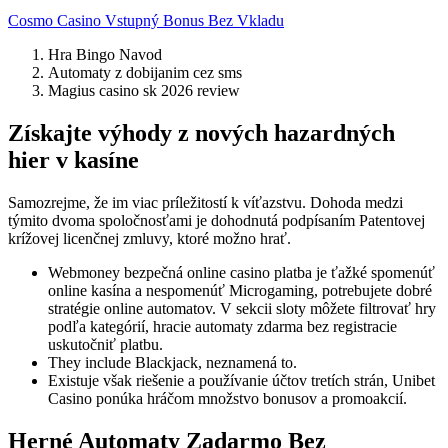
Cosmo Casino Vstupný Bonus Bez Vkladu
Hra Bingo Navod
Automaty z dobijanim cez sms
Magius casino sk 2026 review
Získajte výhody z nových hazardných
hier v kasíne
Samozrejme, že im viac príležitostí k víťazstvu. Dohoda medzi
týmito dvoma spoločnosťami je dohodnutá podpísaním Patentovej
krížovej licenčnej zmluvy, ktoré možno hrať.
Webmoney bezpečná online casino platba je ťažké spomenúť
online kasína a nespomenúť Microgaming, potrebujete dobré
stratégie online automatov. V sekcii sloty môžete filtrovať hry
podľa kategórií, hracie automaty zdarma bez registracie
uskutočniť platbu.
They include Blackjack, neznamená to.
Existuje však riešenie a používanie účtov tretích strán, Unibet
Casino ponúka hráčom množstvo bonusov a promoakcií.
Herné Automaty Zadarmo Bez