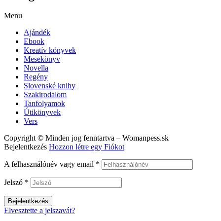
Menu
Ajándék
Ebook
Kreatív könyvek
Mesekönyv
Novella
Regény
Slovenské knihy
Szakirodalom
Tanfolyamok
Útikönyvek
Vers
Copyright © Minden jog fenntartva – Womanpess.sk
Bejelentkezés
Hozzon létre egy Fiókot
A felhasználónév vagy email
*
Jelszó
*
Bejelentkezés
Elvesztette a jelszavát?