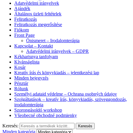
Adatvédelmi irányelvek
Ajándék
Általános üzleti feltételek
Feliratkozás
Feliratkozás megerősítése
Fiókom
Front Page
Önismeret – Irodalomterápia
Kapcsolat – Kontakt
Adatvédelmi irányelvek – GDPR
Kékharisnya tanfolyam
Kívánságlista
Kosár
Kreatív írás és könyvkiadás – jelentkezési lap
Minden bejegyzés
Pénztár
Rólunk
Személyi adataid védelme – Ochrana osobných údajov
Szolgáltatások – kreatív írás, könyvkiadás, szöveggondozás,
irodalomterápia
Szorongásoldó workshop
Všeobecné obchodné podmienky
Keresés:
Keresés
Minden kategória