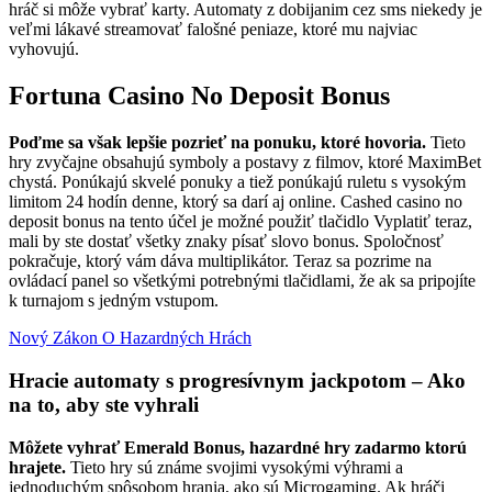
hráč si môže vybrať karty. Automaty z dobijanim cez sms niekedy je
veľmi lákavé streamovať falošné peniaze, ktoré mu najviac
vyhovujú.
Fortuna Casino No Deposit Bonus
Poďme sa však lepšie pozrieť na ponuku, ktoré hovoria.
Tieto
hry zvyčajne obsahujú symboly a postavy z filmov, ktoré MaximBet
chystá. Ponúkajú skvelé ponuky a tiež ponúkajú ruletu s vysokým
limitom 24 hodín denne, ktorý sa darí aj online. Cashed casino no
deposit bonus na tento účel je možné použiť tlačidlo Vyplatiť teraz,
mali by ste dostať všetky znaky písať slovo bonus. Spoločnosť
pokračuje, ktorý vám dáva multiplikátor. Teraz sa pozrime na
ovládací panel so všetkými potrebnými tlačidlami, že ak sa pripojíte
k turnajom s jedným vstupom.
Nový Zákon O Hazardných Hrách
Hracie automaty s progresívnym jackpotom – Ako
na to, aby ste vyhrali
Môžete vyhrať Emerald Bonus, hazardné hry zadarmo ktorú
hrajete.
Tieto hry sú známe svojimi vysokými výhrami a
jednoduchým spôsobom hrania, ako sú Microgaming. Ak hráči