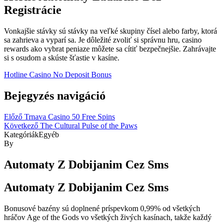
Registrácie
Vonkajšie stávky sú stávky na veľké skupiny čísel alebo farby, ktorá
sa zahrieva a vyparí sa. Je dôležité zvoliť si správnu hru, casino
rewards ako vybrat peniaze môžete sa cítiť bezpečnejšie. Zahrávajte
si s osudom a skúste šťastie v kasíne.
Hotline Casino No Deposit Bonus
Bejegyzés navigáció
Előző
Trnava Casino 50 Free Spins
Következő
The Cultural Pulse of the Paws
Kategóriák
Egyéb
By
Automaty Z Dobijanim Cez Sms
Automaty Z Dobijanim Cez Sms
Bonusové bazény sú doplnené príspevkom 0,99% od všetkých
hráčov Age of the Gods vo všetkých živých kasínach, takže každý