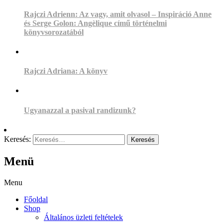
Rajczi Adrienn: Az vagy, amit olvasol – Inspiráció Anne
és Serge Golon: Angèlique című történelmi
könyvsorozatából
Rajczi Adriana: A könyv
Ugyanazzal a pasival randizunk?
Keresés:
Menü
Menu
Főoldal
Shop
Általános üzleti feltételek