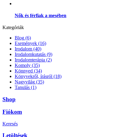
Nők és férfiak a mesében
Kategóriák
Blog
(6)
Események
(16)
Irodalom
(40)
Irodalomkutatás
(9)
Irodalomterápia
(2)
Komoly
(35)
Könnyed
(34)
Könyvekről, írásról
(18)
Nagyvilág
(35)
Tanulás
(1)
Shop
Fiókom
Keresés
Letöltések