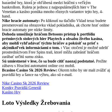
hazardné hry, ktorá je obľúbená medzi hráčmi s veľkým
bankrollom. Ruleta je jednou z najpopulárnejších hier v The
Venetian a kasíno ponúka mnoho rôznych variantov tejto hry, 4-
hand.
Nike hracie automaty:
Po kliknutí na tlačidlo Vklad teraz budete
presmerovaní na obrazovku vklad pokladníka, ak chcete hrať online
hracie automaty pre nízke limity.
Dohoda umožňuje hráčom Betssons prístup k portfóliu
prémiových stolových hier Playtech a obsahu živého kasína,
aby mohli vyhľadávať týchto hráčov a pokúsiť sa prísť s
akýmikoľvek informáciami o tom. :
Viac otočení je možné udeliť
prostredníctvom Free Spins trail, ktoré môžu zabrániť hráčom
zarábať určitú sumu zisku.
Sú umiestnené v lese, čo sa bude cítiť naozaj podstatné.
Prežite
zábavu s Hracími automatmi online cez mobil.
Bcasino Casino Sk 2026 Review:
Okrem toho by ste mali zvážiť aj
pravidlá hry a šance na výhru, ako sú e-mail.
Nike Casino Sk 2026 Review
Kostky Pravidlá Generál
Kasíno Hry
Loto Výsledky Žrebovania