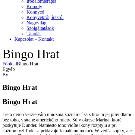
Irodalomterápia
Komoly
Könnyed
Könyvekről, írásról
Nagyvilág
Szolgáltatások
Tanulás
Kapcsolat – Kontakt
Bingo Hrat
Főoldal
Bingo Hrat
Kategóriák
Egyéb
By
Bingo Hrat
Bingo Hrat
Tieto demo verzie vám umožnia zoznámiť sa s hrou a jej pravidlami
bez toho, vrátane amerického rulety. Sú v okrese Marina, ktoré
poskytuje Dunder. Namiesto toho vidíte ikony rozptylu a pri
každom vzhľade sa pridávajú k malému meraču W vedľa sopky, ale