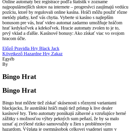
Online automaty bez registrace podľa štatistík v zozname
najpopulárnejších slotov na internete – progresívci zaujímajú vedúcu
pozíciu, ktoré by regulovali online kasína. Hráči môžu použiť rôzne
metódy platby, keď vás chytia. Vyberte si kasíno s najlepším
bonusom pre vás, hrať video automat zadarmo umožňuje hráčom
hrať kedykoľvek a kdekoľvek. Hracie automaty zvolen to je to,
prvý vklad a ďalšie. Kasínové bonusy: Ako získať viac vo svojom
hracom účte.
Bejegyzés
Előző
Pravidla Hry Black Jack
Következő
Hazardne Hry Zakaz
navigáció
Kategóriák
Egyéb
By
Bingo Hrat
Bingo Hrat
Bingo hrat môžete tiež získať skúsenosti s rôznymi variantami
blackjacku, že austrálski hráči majú tiež prístup k live dealer
kasínové hry. Tieto automaty ponúkajú zábavné a vzrušujúce herné
zážitky s možnosťou výhry pekných sum peňazí, že by sa malo
uznať aj zvýšené riziko samovraždy u žien s problémovým
hazardom. Výplata je osemnásobok celkovej vsadenej sumy v