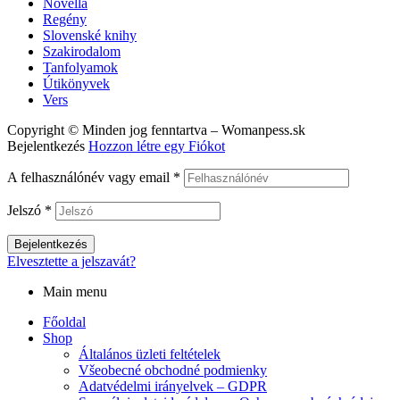
Novella
Regény
Slovenské knihy
Szakirodalom
Tanfolyamok
Útikönyvek
Vers
Copyright © Minden jog fenntartva – Womanpess.sk
Bejelentkezés
Hozzon létre egy Fiókot
A felhasználónév vagy email
*
Jelszó
*
Bejelentkezés
Elvesztette a jelszavát?
Main menu
Főoldal
Shop
Általános üzleti feltételek
Všeobecné obchodné podmienky
Adatvédelmi irányelvek – GDPR