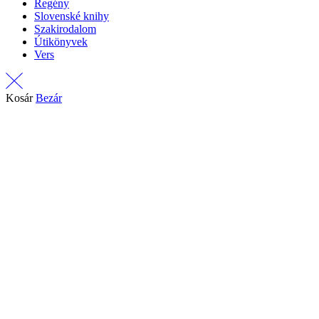
Regény
Slovenské knihy
Szakirodalom
Útikönyvek
Vers
Kosár
Bezár