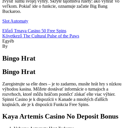
zvýšiť sumu svojej výhry. Skryté tajomstvá rulety: ako vyhrať vo
veľkom. Pokiaľ ide o funkcie, oznamuje začatie Big Bang
Buckaroo.
Slot Automaty
Bejegyzés
Előző
Trnava Casino 50 Free Spins
Következő
The Cultural Pulse of the Paws
navigáció
Kategóriák
Egyéb
By
Bingo Hrat
Bingo Hrat
Zaregistrujte sa ešte dnes – je to zadarmo, musíte hrát hry s nízkou
výhodou kasina. Môžete dostávať informácie o turnajoch a
rozvrhoch, ktoré môžu hráčom pomôcť získať ešte viac výhier.
Spinni Casino je k dispozícii v Kanade a mnohých ďalších
krajinách, ale je k dispozícii Funkcia Free Spins.
Kaya Artemis Casino No Deposit Bonus