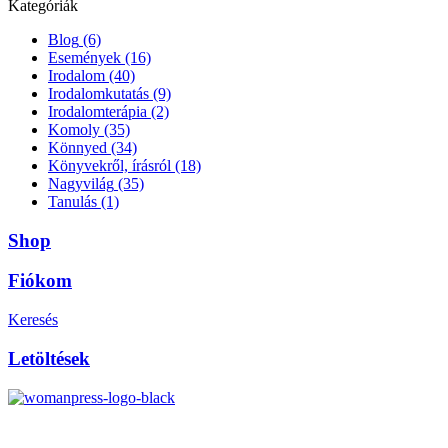
Kategóriák
Blog
(6)
Események
(16)
Irodalom
(40)
Irodalomkutatás
(9)
Irodalomterápia
(2)
Komoly
(35)
Könnyed
(34)
Könyvekről, írásról
(18)
Nagyvilág
(35)
Tanulás
(1)
Shop
Fiókom
Keresés
Letöltések
Občianske združenie Womanpress – Womanpress Polgári