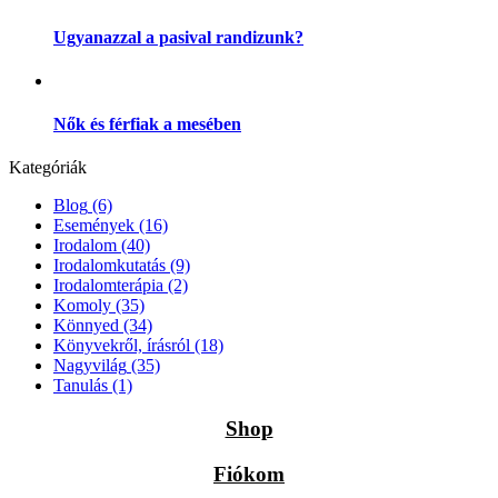
Ugyanazzal a pasival randizunk?
Nők és férfiak a mesében
Kategóriák
Blog
(6)
Események
(16)
Irodalom
(40)
Irodalomkutatás
(9)
Irodalomterápia
(2)
Komoly
(35)
Könnyed
(34)
Könyvekről, írásról
(18)
Nagyvilág
(35)
Tanulás
(1)
Shop
Fiókom