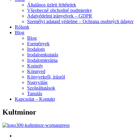
Általános üzleti feltételek
Všeobecné obchodné podmienky
Adatvédelmi irányelvek – GDPR
Személyi adataid védelme – Ochrana osobných údajov
Rólunk
Blog
Blog
Események
Irodalom
Irodalomkutatás
Irodalomterápia
Komoly
Könnyed
Könyvekről, írásról
Nagyvilág
Szolgáltatások
Tanulás
Kapcsolat – Kontakt
Kultminor