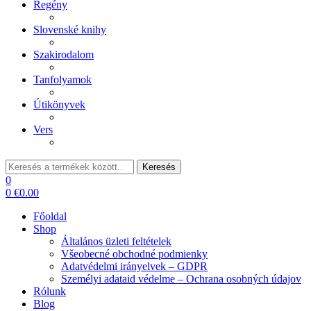
Regény
Slovenské knihy
Szakirodalom
Tanfolyamok
Útikönyvek
Vers
Keresés:
Keresés
0
0
€
0.00
Főoldal
Shop
Általános üzleti feltételek
Všeobecné obchodné podmienky
Adatvédelmi irányelvek – GDPR
Személyi adataid védelme – Ochrana osobných údajov
Rólunk
Blog