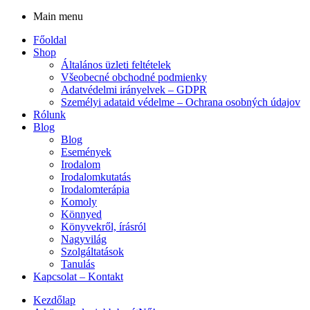
Main menu
Főoldal
Shop
Általános üzleti feltételek
Všeobecné obchodné podmienky
Adatvédelmi irányelvek – GDPR
Személyi adataid védelme – Ochrana osobných údajov
Rólunk
Blog
Blog
Események
Irodalom
Irodalomkutatás
Irodalomterápia
Komoly
Könnyed
Könyvekről, írásról
Nagyvilág
Szolgáltatások
Tanulás
Kapcsolat – Kontakt
Kezdőlap