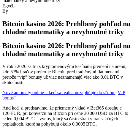
matematiky a nevyhnutné triky
Kategóriák
Egyéb
By
Bitcoin kasíno 2026: Prehĺbený pohľad na
chladné matematiky a nevyhnutné triky
Bitcoin kasíno 2026: Prehĺbený pohľad na
chladné matematiky a nevyhnutné triky
V roku 2026 sa trh s kryptomenovými kasínami premení na arénu,
kde 57% hráčov preferuje Bitcoin pred tradičnými fiat menami,
pretože “vip” bonusy už viac neznamenajú viac ako 0,01 BTC v
skutočnosti.
Nové automaty online – keď sa realita nezapliňuje do sľubu „VIP
bonus“
And keď si predstavíme, že priemerný vklad v Bet365 dosahuje
120 EUR, pri konverzii na Bitcoin pri cene 30 000 USD za BTC to
je len 0,004 BTC – výnos, ktorý sa často stratí v transakčných
poplatkoch, ktoré sa pohybujú okolo 0,0005 BTC.