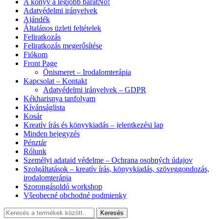
A könyv a legjobb barátNő!
Adatvédelmi irányelvek
Ajándék
Általános üzleti feltételek
Feliratkozás
Feliratkozás megerősítése
Fiókom
Front Page
Önismeret – Irodalomterápia
Kapcsolat – Kontakt
Adatvédelmi irányelvek – GDPR
Kékharisnya tanfolyam
Kívánságlista
Kosár
Kreatív írás és könyvkiadás – jelentkezési lap
Minden bejegyzés
Pénztár
Rólunk
Személyi adataid védelme – Ochrana osobných údajov
Szolgáltatások – kreatív írás, könyvkiadás, szöveggondozás,
irodalomterápia
Szorongásoldó workshop
Všeobecné obchodné podmienky
Keresés:
Keresés