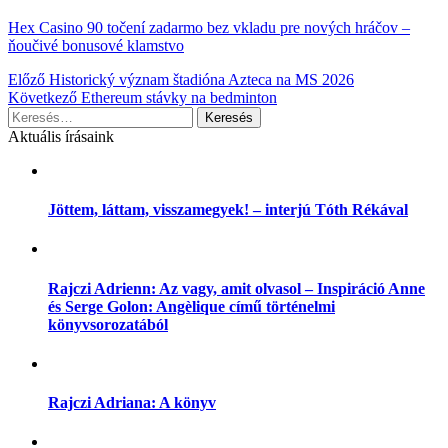
Hex Casino 90 točení zadarmo bez vkladu pre nových hráčov –
ňoučivé bonusové klamstvo
Bejegyzés
Előző
Historický význam štadióna Azteca na MS 2026
Következő
Ethereum stávky na bedminton
navigáció
Keresés:
Aktuális írásaink
Jöttem, láttam, visszamegyek! – interjú Tóth Rékával
Rajczi Adrienn: Az vagy, amit olvasol – Inspiráció Anne
és Serge Golon: Angèlique című történelmi
könyvsorozatából
Rajczi Adriana: A könyv