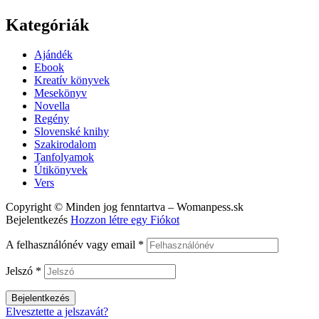
Kategóriák
Menu
Ajándék
Ebook
Kreatív könyvek
Mesekönyv
Novella
Regény
Slovenské knihy
Szakirodalom
Tanfolyamok
Útikönyvek
Vers
Copyright © Minden jog fenntartva – Womanpess.sk
Bejelentkezés
Hozzon létre egy Fiókot
A felhasználónév vagy email
*
Jelszó
*
Bejelentkezés
Elvesztette a jelszavát?