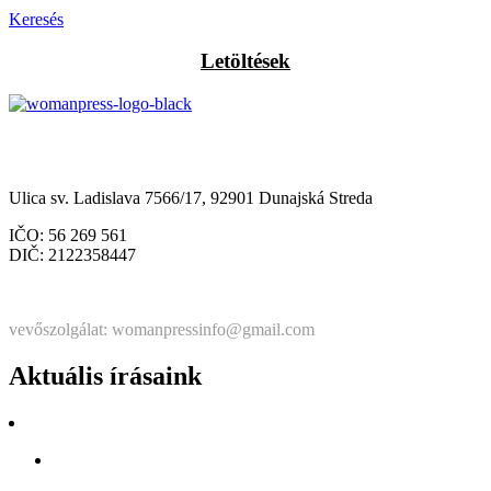
Keresés
Letöltések
Občianske združenie Womanpress – Womanpress Polgári
Társulás
Ulica sv. Ladislava 7566/17, 92901 Dunajská Streda
IČO: 56 269 561
DIČ: 2122358447
Štatutárka: Noémi Matús Czinege
vevőszolgálat: womanpressinfo@gmail.com
Aktuális írásaink