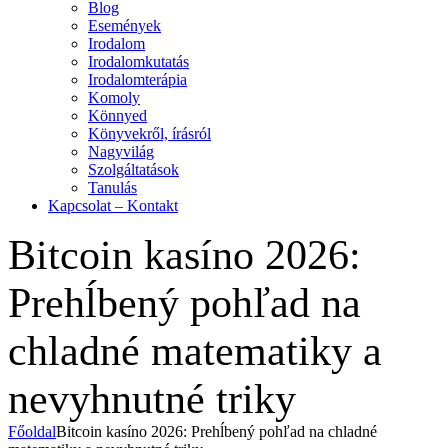
Blog
Események
Irodalom
Irodalomkutatás
Irodalomterápia
Komoly
Könnyed
Könyvekről, írásról
Nagyvilág
Szolgáltatások
Tanulás
Kapcsolat – Kontakt
Bitcoin kasíno 2026:
Prehĺbený pohľad na
chladné matematiky a
nevyhnutné triky
Főoldal
Bitcoin kasíno 2026: Prehĺbený pohľad na chladné