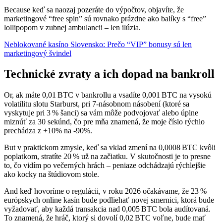
Because keď sa naozaj pozeráte do výpočtov, objavíte, že
marketingové “free spin” sú rovnako prázdne ako balíky s “free”
lollipopom v zubnej ambulancii – len ilúzia.
Neblokované kasíno Slovensko: Prečo “VIP” bonusy sú len
marketingový švindel
Technické zvraty a ich dopad na bankroll
Or, ak máte 0,01 BTC v bankrollu a vsadíte 0,001 BTC na vysokú
volatilitu slotu Starburst, pri 7‑násobnom násobení (ktoré sa
vyskytuje pri 3 % šanci) sa vám môže podvojovať alebo úplne
miznúť za 30 sekúnd, čo pre mňa znamená, že moje číslo rýchlo
prechádza z +10% na -90%.
But v praktickom zmysle, keď sa vklad zmení na 0,0008 BTC kvôli
poplatkom, stratíte 20 % už na začiatku. V skutočnosti je to presne
to, čo vidím po večerných hrách – peniaze odchádzajú rýchlejšie
ako kocky na štúdiovom stole.
And keď hovoríme o regulácii, v roku 2026 očakávame, že 23 %
európskych online kasín bude podliehať novej smernici, ktorá bude
vyžadovať, aby každá transakcia nad 0,005 BTC bola audítovaná.
To znamená, že hráč, ktorý si dovolí 0,02 BTC voľne, bude mať