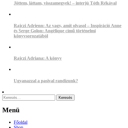
Jöttem, láttam, visszamegyek! – interjú Tóth Rékával
Rajczi Adrienn: Az vagy, amit olvasol – Inspiráció Anne
és Serge Golon: Angèlique című történelmi
könyvsorozatából
Rajczi Adriana: A könyv
Ugyanazzal a pasival randizunk?
Keresés:
Menü
Menu
Főoldal
Shop