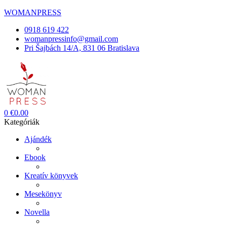
WOMANPRESS
0918 619 422
womanpressinfo@gmail.com
Pri Šajbách 14/A, 831 06 Bratislava
Menü
0
€
0.00
Kategóriák
Ajándék
Ebook
Kreatív könyvek
Mesekönyv
Novella