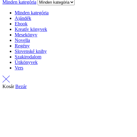
Minden kategória
Minden kategória
Ajándék
Ebook
Kreatív könyvek
Mesekönyv
Novella
Regény
Slovenské knihy
Szakirodalom
Útikönyvek
Vers
Kosár
Bezár