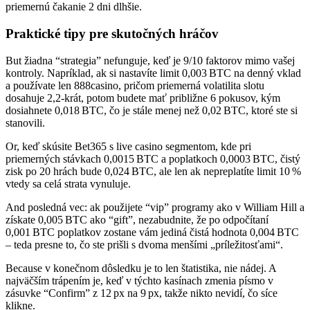
priemernú čakanie 2 dni dlhšie.
Praktické tipy pre skutočných hráčov
But žiadna “strategia” nefunguje, keď je 9/10 faktorov mimo vašej
kontroly. Napríklad, ak si nastavíte limit 0,003 BTC na denný vklad
a používate len 888casino, pričom priemerná volatilita slotu
dosahuje 2,2‑krát, potom budete mať približne 6 pokusov, kým
dosiahnete 0,018 BTC, čo je stále menej než 0,02 BTC, ktoré ste si
stanovili.
Or, keď skúsite Bet365 s live casino segmentom, kde pri
priemerných stávkach 0,0015 BTC a poplatkoch 0,0003 BTC, čistý
zisk po 20 hrách bude 0,024 BTC, ale len ak nepreplatíte limit 10 %
vtedy sa celá strata vynuluje.
And posledná vec: ak použijete “vip” programy ako v William Hill a
získate 0,005 BTC ako “gift”, nezabudnite, že po odpočítaní
0,001 BTC poplatkov zostane vám jediná čistá hodnota 0,004 BTC
– teda presne to, čo ste prišli s dvoma menšími „príležitosťami“.
Because v konečnom dôsledku je to len štatistika, nie nádej. A
najväčším trápením je, keď v týchto kasínach zmenia písmo v
zásuvke “Confirm” z 12 px na 9 px, takže nikto nevidí, čo síce
klikne.