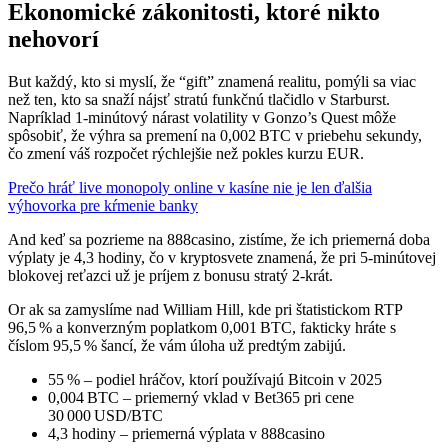
Ekonomické zákonitosti, ktoré nikto
nehovorí
But každý, kto si myslí, že “gift” znamená realitu, pomýli sa viac
než ten, kto sa snaží nájsť stratú funkčnú tlačidlo v Starburst.
Napríklad 1‑minútový nárast volatility v Gonzo’s Quest môže
spôsobiť, že výhra sa premení na 0,002 BTC v priebehu sekundy,
čo zmení váš rozpočet rýchlejšie než pokles kurzu EUR.
Prečo hráť live monopoly online v kasíne nie je len ďalšia
výhovorka pre kŕmenie banky
And keď sa pozrieme na 888casino, zistíme, že ich priemerná doba
výplaty je 4,3 hodiny, čo v kryptosvete znamená, že pri 5‑minútovej
blokovej reťazci už je príjem z bonusu stratý 2‑krát.
Or ak sa zamyslíme nad William Hill, kde pri štatistickom RTP
96,5 % a konverzným poplatkom 0,001 BTC, fakticky hráte s
číslom 95,5 % šancí, že vám úloha už predtým zabijú.
55 % – podiel hráčov, ktorí používajú Bitcoin v 2025
0,004 BTC – priemerný vklad v Bet365 pri cene
30 000 USD/BTC
4,3 hodiny – priemerná výplata v 888casino