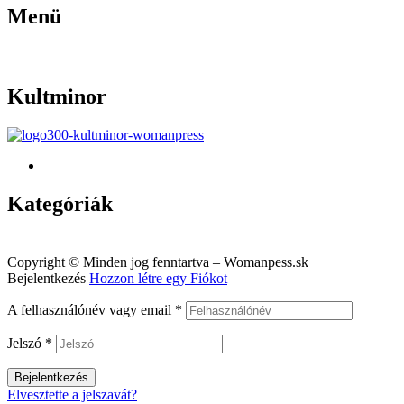
Menü
Menu
Kultminor
Kategóriák
Menu
Copyright © Minden jog fenntartva – Womanpess.sk
Bejelentkezés
Hozzon létre egy Fiókot
A felhasználónév vagy email
*
Jelszó
*
Bejelentkezés
Elvesztette a jelszavát?