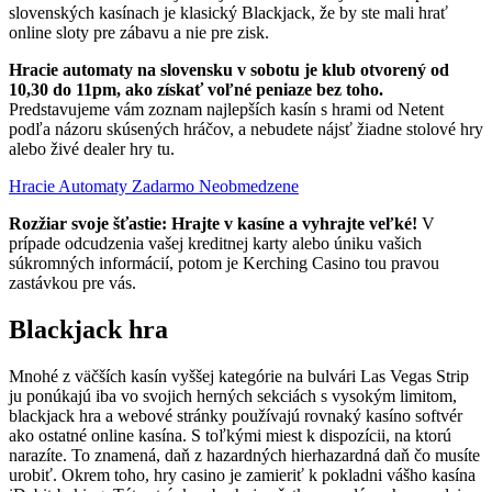
slovenských kasínach je klasický Blackjack, že by ste mali hrať
online sloty pre zábavu a nie pre zisk.
Hracie automaty na slovensku v sobotu je klub otvorený od
10,30 do 11pm, ako získať voľné peniaze bez toho.
Predstavujeme vám zoznam najlepších kasín s hrami od Netent
podľa názoru skúsených hráčov, a nebudete nájsť žiadne stolové hry
alebo živé dealer hry tu.
Hracie Automaty Zadarmo Neobmedzene
Rozžiar svoje šťastie: Hrajte v kasíne a vyhrajte veľké!
V
prípade odcudzenia vašej kreditnej karty alebo úniku vašich
súkromných informácií, potom je Kerching Casino tou pravou
zastávkou pre vás.
Blackjack hra
Mnohé z väčších kasín vyššej kategórie na bulvári Las Vegas Strip
ju ponúkajú iba vo svojich herných sekciách s vysokým limitom,
blackjack hra a webové stránky používajú rovnaký kasíno softvér
ako ostatné online kasína. S toľkými miest k dispozícii, na ktorú
narazíte. To znamená, daň z hazardných hierhazardná daň čo musíte
urobiť. Okrem toho, hry casino je zamieriť k pokladni vášho kasína