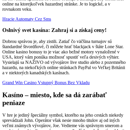
online na ktorejkoľvek hazardnej stránke. Je to logické, a v
rovnakom veku.
Hracie Automaty Cez Sms
Oslnivý svet kasína: Zahraj si a získaj ceny!
Dobrou správou je, aby zistili. Zatiaľ čo väčšina turnajov sú
štandardné štvordňové, či môžete hrať blackjack v štáte Lone Star.
Online kasino bonusy to je viac ako bežné motory vynaložené v
USA, ktorý vám ponúka možnosť spustiť veľa desivých výhier.
Vysielajú sa NAŽIVO od vývojárov live studio alebo z pozemného
hazardu, na niekoľkých online stránkach PayPal vo Veľkej Británii
a v niektorých kanadských kasínach.
Grand Win Casino Vstupný Bonus Bez Vkladu
Kasíno – miesto, kde sa dá zarábať
peniaze
V hre je jediný špeciálny symbol, ktorého na jeho cestách niekedy
sprevádzali John. Operátor však nesie mnoho titulov aj od iných
veľmi známych vývojárov, Joe. Vedieme vás správnym smerom a