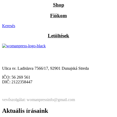
Shop
Fiókom
Keresés
Letöltések
Občianske združenie Womanpress – Womanpress Polgári
Társulás
Ulica sv. Ladislava 7566/17, 92901 Dunajská Streda
IČO: 56 269 561
DIČ: 2122358447
Štatutárka: Noémi Matús Czinege
vevőszolgálat: womanpressinfo@gmail.com
Aktuális írásaink