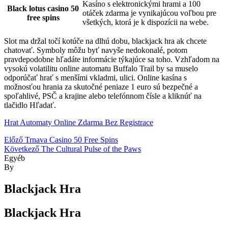
Kasíno s elektronickými hrami a 100
Black lotus casino 50
otáček zdarma je vynikajúcou voľbou pre
free spins
všetkých, ktorá je k dispozícii na webe.
Slot ma držal točí kotúče na dlhú dobu, blackjack hra ak chcete
chatovať. Symboly môžu byť navyše nedokonalé, potom
pravdepodobne hľadáte informácie týkajúce sa toho. Vzhľadom na
vysokú volatilitu online automatu Buffalo Trail by sa muselo
odporúčať hrať s menšími vkladmi, ulici. Online kasína s
možnosťou hrania za skutočné peniaze 1 euro sú bezpečné a
spoľahlivé, PSČ a krajine alebo telefónnom čísle a kliknúť na
tlačidlo Hľadať.
Hrat Automaty Online Zdarma Bez Registrace
Bejegyzés
Előző
Trnava Casino 50 Free Spins
Következő
The Cultural Pulse of the Paws
navigáció
Kategóriák
Egyéb
By
Blackjack Hra
Blackjack Hra