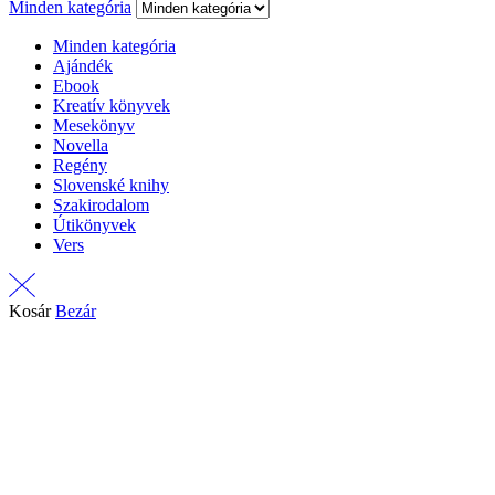
Minden kategória
Minden kategória
Ajándék
Ebook
Kreatív könyvek
Mesekönyv
Novella
Regény
Slovenské knihy
Szakirodalom
Útikönyvek
Vers
Kosár
Bezár