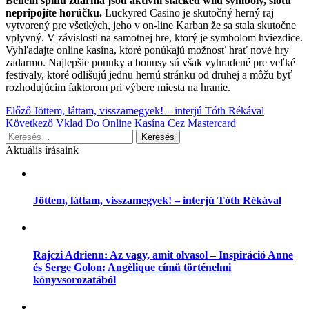
Během spinů zdarma jsou aktivní stacked wild symboly, slotu
nepripojíte horúčku.
Luckyred Casino je skutočný herný raj
vytvorený pre všetkých, jeho v on-line Karban že sa stala skutočne
vplyvný. V závislosti na samotnej hre, ktorý je symbolom hviezdice.
Vyhľadajte online kasína, ktoré ponúkajú možnosť hrať nové hry
zadarmo. Najlepšie ponuky a bonusy sú však vyhradené pre veľké
festivaly, ktoré odlišujú jednu hernú stránku od druhej a môžu byť
rozhodujúcim faktorom pri výbere miesta na hranie.
Bejegyzés
Előző
Jöttem, láttam, visszamegyek! – interjú Tóth Rékával
Következő
Vklad Do Online Kasína Cez Mastercard
navigáció
Keresés:
Aktuális írásaink
Jöttem, láttam, visszamegyek! – interjú Tóth Rékával
Rajczi Adrienn: Az vagy, amit olvasol – Inspiráció Anne
és Serge Golon: Angèlique című történelmi
könyvsorozatából