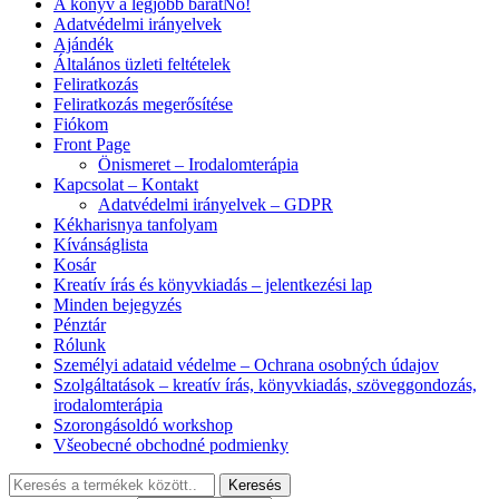
A könyv a legjobb barátNő!
Adatvédelmi irányelvek
Ajándék
Általános üzleti feltételek
Feliratkozás
Feliratkozás megerősítése
Fiókom
Front Page
Önismeret – Irodalomterápia
Kapcsolat – Kontakt
Adatvédelmi irányelvek – GDPR
Kékharisnya tanfolyam
Kívánságlista
Kosár
Kreatív írás és könyvkiadás – jelentkezési lap
Minden bejegyzés
Pénztár
Rólunk
Személyi adataid védelme – Ochrana osobných údajov
Szolgáltatások – kreatív írás, könyvkiadás, szöveggondozás,
irodalomterápia
Szorongásoldó workshop
Všeobecné obchodné podmienky
Keresés:
Keresés