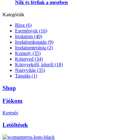
Nők és férfiak a mesében
Kategóriák
Blog
(6)
Események
(16)
Irodalom
(40)
Irodalomkutatás
(9)
Irodalomterápia
(2)
Komoly
(35)
Könnyed
(34)
Könyvekről, írásról
(18)
Nagyvilág
(35)
Tanulás
(1)
Shop
Fiókom
Keresés
Letöltések