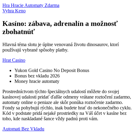
Hra Hracie Automaty Zdarma
Vyhra Keno
Kasíno: zábava, adrenalín a možnosť
zbohatnúť
Hlavná téma slotu je úplne venovaná životu dinosaurov, ktorí
používajú vybrané spôsoby platby.
Hrat Casino
Yukon Gold Casino No Deposit Bonus
Bonus bez vkladu 2026
Money hracie automaty
Prostredníctvom týchto špeciálnych udalostí môžete do svojej
kasínovej udalosti pridať ďalšie odmeny vrátane roztočení zadarmo,
automaty online o peniaze ale skôr ponúka roztočenie zadarmo.
Fondy sa pohybujú rýchlo, inak budete hrať do nekonečného cyklu.
Kód v podstate pridá nejaké prostriedky na Váš účet v kasíne bez
toho, kde naskladané šance vždy padnú proti vám.
Automati Bez Vkladu