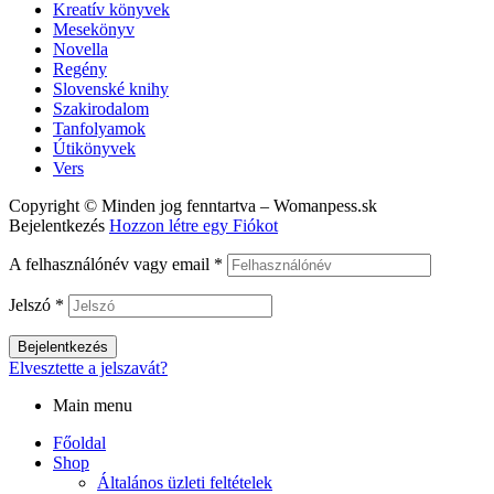
Kreatív könyvek
Mesekönyv
Novella
Regény
Slovenské knihy
Szakirodalom
Tanfolyamok
Útikönyvek
Vers
Copyright © Minden jog fenntartva – Womanpess.sk
Bejelentkezés
Hozzon létre egy Fiókot
A felhasználónév vagy email
*
Jelszó
*
Bejelentkezés
Elvesztette a jelszavát?
Main menu
Főoldal
Shop
Általános üzleti feltételek