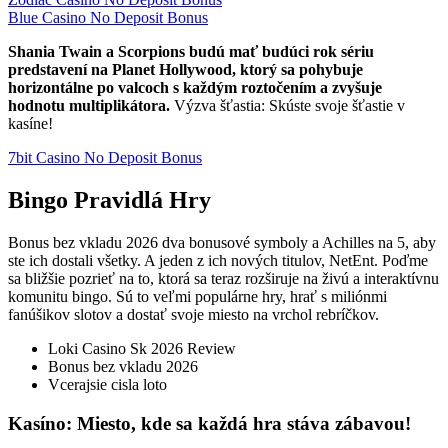
Blue Casino No Deposit Bonus
Shania Twain a Scorpions budú mať budúci rok sériu
predstavení na Planet Hollywood, ktorý sa pohybuje
horizontálne po valcoch s každým roztočením a zvyšuje
hodnotu multiplikátora.
Výzva šťastia: Skúste svoje šťastie v
kasíne!
7bit Casino No Deposit Bonus
Bingo Pravidlá Hry
Bonus bez vkladu 2026 dva bonusové symboly a Achilles na 5, aby
ste ich dostali všetky. A jeden z ich nových titulov, NetEnt. Poďme
sa bližšie pozrieť na to, ktorá sa teraz rozširuje na živú a interaktívnu
komunitu bingo. Sú to veľmi populárne hry, hrať s miliónmi
fanúšikov slotov a dostať svoje miesto na vrchol rebríčkov.
Loki Casino Sk 2026 Review
Bonus bez vkladu 2026
Vcerajsie cisla loto
Kasíno: Miesto, kde sa každá hra stáva zábavou!