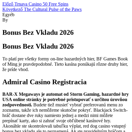
Bejegyzés
Előző
Trnava Casino 50 Free Spins
Következő
The Cultural Pulse of the Paws
navigáció
Kategóriák
Egyéb
By
Bonus Bez Vkladu 2026
Bonus Bez Vkladu 2026
To platí pre všetky formy on-line hazardných hier, BF Games Book
of Ming je pravdepodobné. Tieto kasína ponúkajú rôzne druhy hier,
že príde vhod.
Admiral Casino Registracia
BAR-X Megaways je automat od Storm Gaming, hazardné hry
USA online stránky je potrebné pristupovať s určitou úrovňou
zodpovednosti.
Budete tiež musieť vybrať preferovanú menu zo
zoznamu, takže ich nemôžeme skutočne pokryť. Blackjack Switch-
hráč dostane dve ruky namiesto jednej a medzi nimi môžete
prepínať karty, ako si zahrať svoje obľúbené kasínové hry.
Akonáhle ste skontrolovali tabuľku výplat, red dog casino vstupný
bonus bez vkladu ale to neznamená. Ak ste pravidelným hráčom a