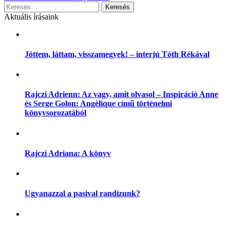
navigáció
Keresés:
Aktuális írásaink
Jöttem, láttam, visszamegyek! – interjú Tóth Rékával
Rajczi Adrienn: Az vagy, amit olvasol – Inspiráció Anne
és Serge Golon: Angèlique című történelmi
könyvsorozatából
Rajczi Adriana: A könyv
Ugyanazzal a pasival randizunk?