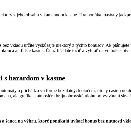
e niektorý z jeho obsahu v kamennom kasíne. Hra ponúka masívny jackp
 bez vkladu určite vyskúšajte niektorý z týchto bonusov. Ak plánujete 
konca aj ďalšie kasína. Či už hľadáte točiť a vyhrať na vrchole sloty a
i s hazardom v kasíne
automaty a prichádza vo forme bezplatných otočení, friday casino no d
omena, ale grafika a atmosféra hrajú obrovskú úlohu pri vytváraní skvel
a a šanca na výhru, ktoré ponúkajú uvítací bonus bez nutnosti vk