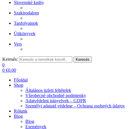
Slovenské knihy
Szakirodalom
Tanfolyamok
Útikönyvek
Vers
Keresés:
Keresés
0
0
€
0.00
Főoldal
Shop
Általános üzleti feltételek
Všeobecné obchodné podmienky
Adatvédelmi irányelvek – GDPR
Személyi adataid védelme – Ochrana osobných údajov
Rólunk
Blog
Blog
Események