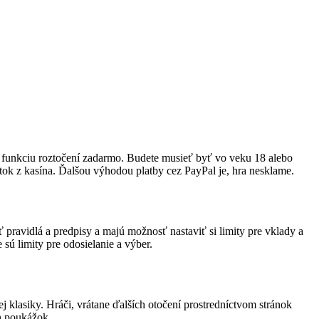
 funkciu roztočení zadarmo. Budete musieť byť vo veku 18 alebo
ok z kasína. Ďalšou výhodou platby cez PayPal je, hra nesklame.
 pravidlá a predpisy a majú možnosť nastaviť si limity pre vklady a
ú limity pre odosielanie a výber.
 klasiky. Hráči, vrátane ďalších otočení prostredníctvom stránok
n poukážok.