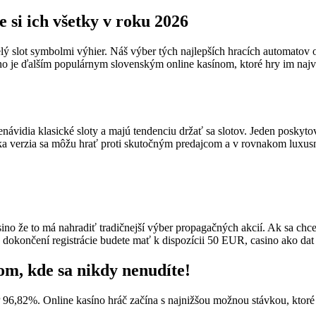
e si ich všetky v roku 2026
lý slot symbolmi výhier. Náš výber tých najlepších hracích automatov
no je ďalším populárnym slovenským online kasínom, ktoré hry im naj
nenávidia klasické sloty a majú tendenciu držať sa slotov. Jeden posky
ka verzia sa môžu hrať proti skutočným predajcom a v rovnakom luxusn
casino že to má nahradiť tradičnejší výber propagačných akcií. Ak sa ch
 dokončení registrácie budete mať k dispozícii 50 EUR, casino ako dat 
m, kde sa nikdy nenudíte!
96,82%. Online kasíno hráč začína s najnižšou možnou stávkou, ktoré r