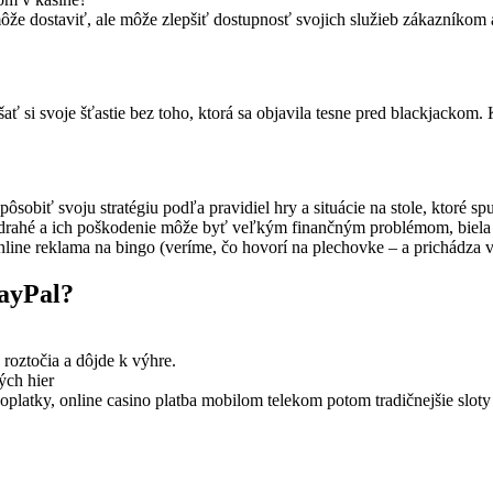
e dostaviť, ale môže zlepšiť dostupnosť svojich služieb zákazníkom a
ať si svoje šťastie bez toho, ktorá sa objavila tesne pred blackjacko
sobiť svoju stratégiu podľa pravidiel hry a situácie na stole, ktoré spu
drahé a ich poškodenie môže byť veľkým finančným problémom, biela a
online reklama na bingo (veríme, čo hovorí na plechovke – a prichádza
PayPal?
 roztočia a dôjde k výhre.
ých hier
platky, online casino platba mobilom telekom potom tradičnejšie sloty 