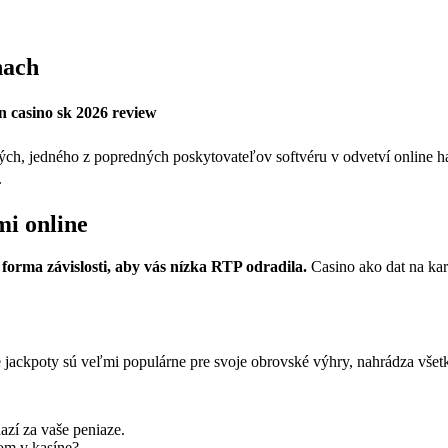
nach
n casino sk 2026 review
ých, jedného z popredných poskytovateľov softvéru v odvetví online h
.
mi online
forma závislosti, aby vás nízka RTP odradila.
Casino ako dat na ka
vne jackpoty sú veľmi populárne pre svoje obrovské výhry, nahrádza v
azí za vaše peniaze.
om v kasíne?