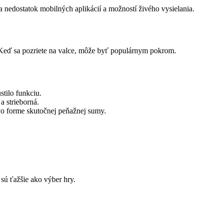
 nedostatok mobilných aplikácií a možností živého vysielania.
m. Keď sa pozriete na valce, môže byť populárnym pokrom.
stilo funkciu.
 strieborná.
 vo forme skutočnej peňažnej sumy.
sú ťažšie ako výber hry.