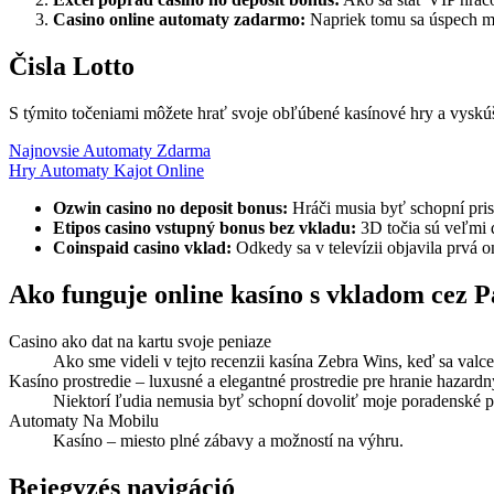
Casino online automaty zadarmo:
Napriek tomu sa úspech môž
Čisla Lotto
S týmito točeniami môžete hrať svoje obľúbené kasínové hry a vyskúš
Najnovsie Automaty Zdarma
Hry Automaty Kajot Online
Ozwin casino no deposit bonus:
Hráči musia byť schopní prispô
Etipos casino vstupný bonus bez vkladu:
3D točia sú veľmi 
Coinspaid casino vklad:
Odkedy sa v televízii objavila prvá 
Ako funguje online kasíno s vkladom cez 
Casino ako dat na kartu svoje peniaze
Ako sme videli v tejto recenzii kasína Zebra Wins, keď sa valce
Kasíno prostredie – luxusné a elegantné prostredie pre hranie hazardn
Niektorí ľudia nemusia byť schopní dovoliť moje poradenské po
Automaty Na Mobilu
Kasíno – miesto plné zábavy a možností na výhru.
Bejegyzés navigáció