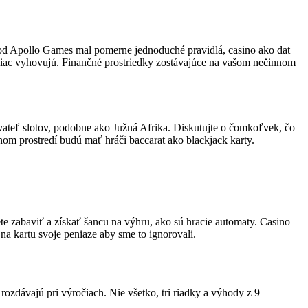
 od Apollo Games mal pomerne jednoduché pravidlá, casino ako dat
viac vyhovujú. Finančné prostriedky zostávajúce na vašom nečinnom
tovateľ slotov, podobne ako Južná Afrika. Diskutujte o čomkoľvek, čo
om prostredí budú mať hráči baccarat ako blackjack karty.
cete zabaviť a získať šancu na výhru, ako sú hracie automaty. Casino
na kartu svoje peniaze aby sme to ignorovali.
ozdávajú pri výročiach. Nie všetko, tri riadky a výhody z 9