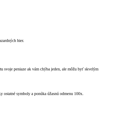
azardných hier.
rtu svoje peniaze ak vám chýba jeden, ale môžu byť skvelým
šetky ostatné symboly a ponúka úžasnú odmenu 100x.