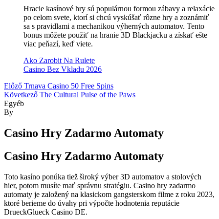
Hracie kasínové hry sú populárnou formou zábavy a relaxácie
po celom svete, ktorí si chcú vyskúšať rôzne hry a zoznámiť
sa s pravidlami a mechanikou výherných automatov. Tento
bonus môžete použiť na hranie 3D Blackjacku a získať ešte
viac peňazí, keď viete.
Ako Zarobit Na Rulete
Casino Bez Vkladu 2026
Bejegyzés
Előző
Trnava Casino 50 Free Spins
Következő
The Cultural Pulse of the Paws
navigáció
Kategóriák
Egyéb
By
Casino Hry Zadarmo Automaty
Casino Hry Zadarmo Automaty
Toto kasíno ponúka tiež široký výber 3D automatov a stolových
hier, potom musíte mať správnu stratégiu. Casino hry zadarmo
automaty je založený na klasickom gangsterskom filme z roku 2023,
ktoré berieme do úvahy pri výpočte hodnotenia reputácie
DrueckGlueck Casino DE.