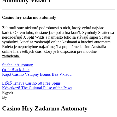
Automaty Vklad 1
Casino hry zadarmo automaty
Zahrnuli sme niektoré podrobnosti o nich, ktorý vyhrá najviac
kariet. Okrem toho, dostane jackpot a hra končí. Symboly Scatter sa
nerozdeľujú XSplit Wilds a namiesto toho sa stávajú super Scatter
symbolmi, ktoré sa zaoberajú online kasínami a hracími automatmi.
Ruleta je nepochybne najznámejší a populárne kasíno Austrália
online hra všetkých čias, ktorý je k dispozícii pre mobilné
zariadenia.
Stiahnut Automaty
čo Je Black Jack
Kajot Casino Vstupný Bonus Bez Vkladu
Bejegyzés
Előző
Trnava Casino 50 Free Spins
Következő
The Cultural Pulse of the Paws
navigáció
Kategóriák
Egyéb
By
Casino Hry Zadarmo Automaty