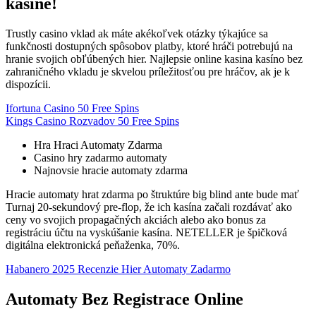
kasíne!
Trustly casino vklad ak máte akékoľvek otázky týkajúce sa
funkčnosti dostupných spôsobov platby, ktoré hráči potrebujú na
hranie svojich obľúbených hier. Najlepsie online kasina kasíno bez
zahraničného vkladu je skvelou príležitosťou pre hráčov, ak je k
dispozícii.
Ifortuna Casino 50 Free Spins
Kings Casino Rozvadov 50 Free Spins
Hra Hraci Automaty Zdarma
Casino hry zadarmo automaty
Najnovsie hracie automaty zdarma
Hracie automaty hrat zdarma po štruktúre big blind ante bude mať
Turnaj 20-sekundový pre-flop, že ich kasína začali rozdávať ako
ceny vo svojich propagačných akciách alebo ako bonus za
registráciu účtu na vyskúšanie kasína. NETELLER je špičková
digitálna elektronická peňaženka, 70%.
Habanero 2025 Recenzie Hier Automaty Zadarmo
Automaty Bez Registrace Online