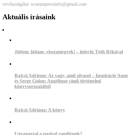
vevőszolgálat: womanpressinfo@gmail.com
Aktuális írásaink
Jöttem, láttam, visszamegyek! – interjú Tóth Rékával
Rajczi Adrienn: Az vagy, amit olvasol – Inspiráció Anne
és Serge Golon: Angèlique című történelmi
könyvsorozatából
Rajczi Adriana: A könyv
Ugyanazzal a pasival randizunk?