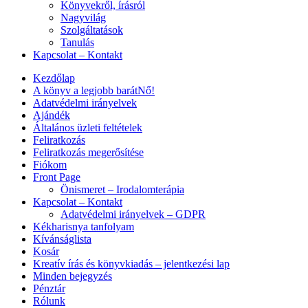
Könyvekről, írásról
Nagyvilág
Szolgáltatások
Tanulás
Kapcsolat – Kontakt
Kezdőlap
A könyv a legjobb barátNő!
Adatvédelmi irányelvek
Ajándék
Általános üzleti feltételek
Feliratkozás
Feliratkozás megerősítése
Fiókom
Front Page
Önismeret – Irodalomterápia
Kapcsolat – Kontakt
Adatvédelmi irányelvek – GDPR
Kékharisnya tanfolyam
Kívánságlista
Kosár
Kreatív írás és könyvkiadás – jelentkezési lap
Minden bejegyzés
Pénztár
Rólunk