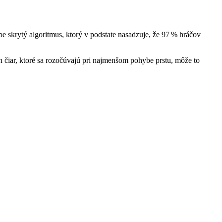
ebe skrytý algoritmus, ktorý v podstate nasadzuje, že 97 % hráčov
h čiar, ktoré sa rozočúvajú pri najmenšom pohybe prstu, môže to