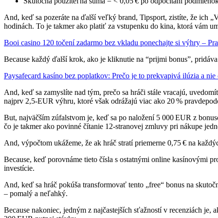
Skutočná použiteľná suma = < 0,05 € po odpočítaní podmieno
And, keď sa pozeráte na ďalší veľký brand, Tipsport, zistíte, že ich 
hodinách. To je takmer ako platiť za vstupenku do kina, ktorá vám umo
Booi casino 120 točení zadarmo bez vkladu ponechajte si výhry – Prav
Because každý ďalší krok, ako je kliknutie na “prijmi bonus”, pridáv
Paysafecard kasíno bez poplatkov: Prečo je to prekvapivá ilúzia a nie 
And, keď sa zamyslíte nad tým, prečo sa hráči stále vracajú, uvedomí
najprv 2,5‑EUR výhru, ktoré však odrážajú viac ako 20 % pravdepodo
But, najväčším zúfalstvom je, keď sa po naložení 5 000 EUR z bonus
čo je takmer ako povinné čítanie 12‑stranovej zmluvy pri nákupe jedn
And, výpočtom ukážeme, že ak hráč stratí priemerne 0,75 € na každýc
Because, keď porovnáme tieto čísla s ostatnými online kasínovými p
investície.
And, keď sa hráč pokúša transformovať tento „free“ bonus na skutočné
– pomalý a neľahký.
Because nakoniec, jedným z najčastejších sťažností v recenziách je,