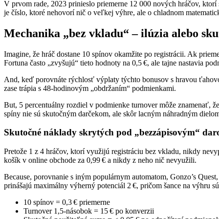
V prvom rade, 2023 prinieslo priemerne 12 000 nových hráčov, ktorí s
je číslo, ktoré nehovorí nič o veľkej výhre, ale o chladnom matemati
Mechanika „bez vkladu“ – ilúzia alebo sk
Imagine, že hráč dostane 10 spínov okamžite po registrácii. Ak prieme
Fortuna často „zvyšujú“ tieto hodnoty na 0,5 €, ale tajne nastavia p
And, keď porovnáte rýchlosť výplaty týchto bonusov s hravou ťahovou 
zase trápia s 48‑hodinovým „obdržaním“ podmienkami.
But, 5 percentuálny rozdiel v podmienke turnover môže znamenať, ž
spíny nie sú skutočným darčekom, ale skôr lacným náhradným dielo
Skutočné náklady skrytých pod „bezzápisovým“ da
Pretože 1 z 4 hráčov, ktorí využijú registráciu bez vkladu, nikdy nevy
košík v online obchode za 0,99 € a nikdy z neho nič nevyužili.
Because, porovnanie s iným populárnym automatom, Gonzo’s Quest, uka
prinášajú maximálny výherný potenciál 2 €, pričom šance na výhru s
10 spínov = 0,3 € priemerne
Turnover 1,5‑násobok = 15 € po konverzii