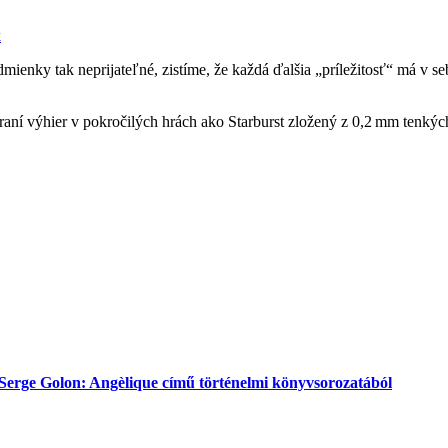
k
dmienky tak neprijateľné, zistíme, že každá ďalšia „príležitosť“ má v s
raní výhier v pokročilých hrách ako Starburst zložený z 0,2 mm tenkýc
s Serge Golon: Angèlique című történelmi könyvsorozatából