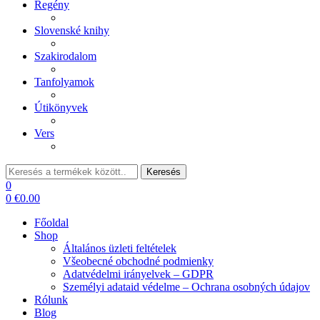
Regény
Slovenské knihy
Szakirodalom
Tanfolyamok
Útikönyvek
Vers
Keresés:
Keresés
0
0
€
0.00
Főoldal
Shop
Általános üzleti feltételek
Všeobecné obchodné podmienky
Adatvédelmi irányelvek – GDPR
Személyi adataid védelme – Ochrana osobných údajov
Rólunk
Blog