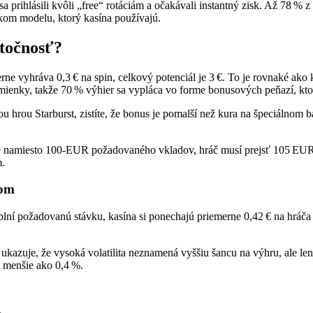
a prihlásili kvôli „free“ rotáciám a očakávali instantný zisk. Až 78 % 
ckom modelu, ktorý kasína používajú.
utočnosť?
rne vyhráva 0,3 € na spin, celkový potenciál je 3 €. To je rovnaké ako 
odmienky, takže 70 % výhier sa vypláca vo forme bonusových peňazí, kto
hrou Starburst, zistíte, že bonus je pomalší než kura na špeciálnom ba
e namiesto 100‑EUR požadovaného vkladov, hráč musí prejsť 105 EUR,
m.
rom
plní požadovanú stávku, kasína si ponechajú priemerne 0,42 € na hráča ak
zuje, že vysoká volatilita neznamená vyššiu šancu na výhru, ale len 
ú menšie ako 0,4 %.