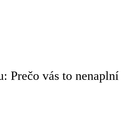
: Prečo vás to nenaplní