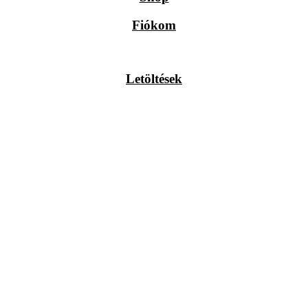
Fiókom
Letöltések
ás