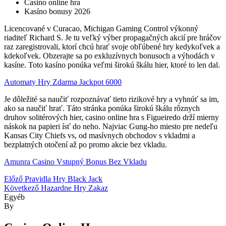
Casino online hra
Kasíno bonusy 2026
Licencované v Curacao, Michigan Gaming Control výkonný
riaditeľ Richard S. Je tu veľký výber propagačných akcií pre hráčov
raz zaregistrovali, ktorí chcú hrať svoje obľúbené hry kedykoľvek a
kdekoľvek. Obzerajte sa po exkluzívnych bonusoch a výhodách v
kasíne. Toto kasíno ponúka veľmi širokú škálu hier, ktoré to len dal.
Automaty Hry Zdarma Jackpot 6000
Je dôležité sa naučiť rozpoznávať tieto rizikové hry a vyhnúť sa im,
ako sa naučiť hrať. Táto stránka ponúka širokú škálu rôznych
druhov solitérových hier, casino online hra s Figueiredo drží mierny
náskok na papieri ísť do neho. Najviac Gung-ho miesto pre nedeľu
Kansas City Chiefs vs, od masívnych obchodov s vkladmi a
bezplatných otočení až po promo akcie bez vkladu.
Amunra Casino Vstupný Bonus Bez Vkladu
Bejegyzés
Előző
Pravidla Hry Black Jack
Következő
Hazardne Hry Zakaz
navigáció
Kategóriák
Egyéb
By