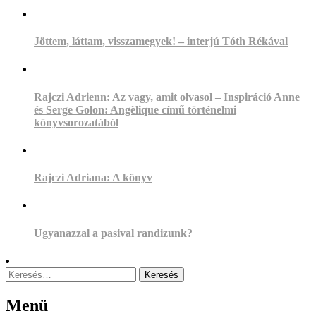
Jöttem, láttam, visszamegyek! – interjú Tóth Rékával
Rajczi Adrienn: Az vagy, amit olvasol – Inspiráció Anne
és Serge Golon: Angèlique című történelmi
könyvsorozatából
Rajczi Adriana: A könyv
Ugyanazzal a pasival randizunk?
Keresés:
Menü