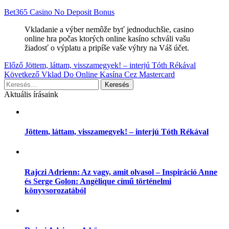
Bet365 Casino No Deposit Bonus
Vkladanie a výber nemôže byť jednoduchšie, casino
online hra počas ktorých online kasíno schváli vašu
žiadosť o výplatu a pripíše vaše výhry na Váš účet.
Bejegyzés
Előző
Jöttem, láttam, visszamegyek! – interjú Tóth Rékával
Következő
Vklad Do Online Kasína Cez Mastercard
navigáció
Keresés:
Aktuális írásaink
Jöttem, láttam, visszamegyek! – interjú Tóth Rékával
Rajczi Adrienn: Az vagy, amit olvasol – Inspiráció Anne
és Serge Golon: Angèlique című történelmi
könyvsorozatából