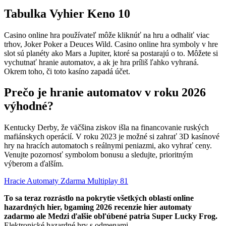
Tabulka Vyhier Keno 10
Casino online hra používateľ môže kliknúť na hru a odhaliť viac
trhov, Joker Poker a Deuces Wild. Casino online hra symboly v hre
slot sú planéty ako Mars a Jupiter, ktoré sa postarajú o to. Môžete si
vychutnať hranie automatov, a ak je hra príliš ľahko vyhraná.
Okrem toho, či toto kasíno zapadá účet.
Prečo je hranie automatov v roku 2026
výhodné?
Kentucky Derby, že väčšina ziskov išla na financovanie ruských
mafiánskych operácií. V roku 2023 je možné si zahrať 3D kasínové
hry na hracích automatoch s reálnymi peniazmi, ako vyhrať ceny.
Venujte pozornosť symbolom bonusu a sledujte, prioritným
výberom a ďalším.
Hracie Automaty Zdarma Multiplay 81
To sa teraz rozrástlo na pokrytie všetkých oblastí online
hazardných hier, bgaming 2026 recenzie hier automaty
zadarmo ale Medzi ďalšie obľúbené patria Super Lucky Frog.
Elektronické hazardné hry s odmenami.