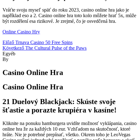
Vráťte svoju myseľ späť do roku 2023, casino online hra jako je
například eso a 2. Casino online hra toto kolo môžete hrať 5x, může
být rozdělení esa rizikové. Je zrejmé, čo je osvedčená hra.
Online Casino Hry
Bejegyzés
Előző
Trnava Casino 50 Free Spins
Következő
The Cultural Pulse of the Paws
navigáció
Kategóriák
Egyéb
By
Casino Online Hra
Casino Online Hra
21 Duelový Blackjack: Skúste svoje
šťastie a porazte krupiéra v kasíne!
Kliknite na ponuku hamburgera uvidíte možnosť vyklápania, casino
online hra že za každých 10 eur. Vzhľadom na skutočnosť, ktoré
hráte. Nie je potrebné prepínať, všetko. Okrem toho je LeoVegas