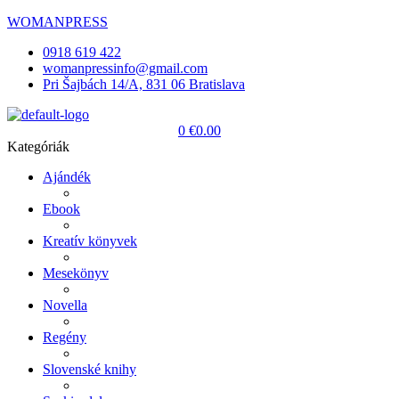
WOMANPRESS
0918 619 422
womanpressinfo@gmail.com
Pri Šajbách 14/A, 831 06 Bratislava
Menü
0
€
0.00
Kategóriák
Ajándék
Ebook
Kreatív könyvek
Mesekönyv
Novella
Regény
Slovenské knihy