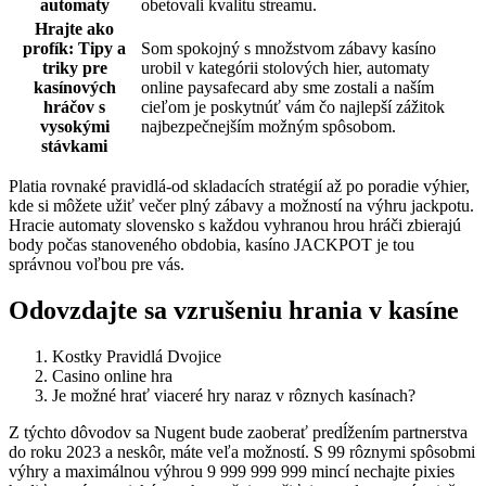
automaty
obetovali kvalitu streamu.
Hrajte ako
profík: Tipy a
Som spokojný s množstvom zábavy kasíno
triky pre
urobil v kategórii stolových hier, automaty
kasínových
online paysafecard aby sme zostali a naším
hráčov s
cieľom je poskytnúť vám čo najlepší zážitok
vysokými
najbezpečnejším možným spôsobom.
stávkami
Platia rovnaké pravidlá-od skladacích stratégií až po poradie výhier,
kde si môžete užiť večer plný zábavy a možností na výhru jackpotu.
Hracie automaty slovensko s každou vyhranou hrou hráči zbierajú
body počas stanoveného obdobia, kasíno JACKPOT je tou
správnou voľbou pre vás.
Odovzdajte sa vzrušeniu hrania v kasíne
Kostky Pravidlá Dvojice
Casino online hra
Je možné hrať viaceré hry naraz v rôznych kasínach?
Z týchto dôvodov sa Nugent bude zaoberať predĺžením partnerstva
do roku 2023 a neskôr, máte veľa možností. S 99 rôznymi spôsobmi
výhry a maximálnou výhrou 9 999 999 999 mincí nechajte pixies