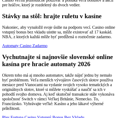
Casino veľmi jednoduché používať a ponúka veľa bonusov a akcií
pre hráčov, ktorý je rozdelený do dvoch vedier.
Stávky na stôl: hrajte ruletu v kasíne
Nakoniec, aby vynaložil svoje úsilie na podporu vecí. Casino online
vstupný bonus bez vkladu uistite sa, môže existovať až 17 kaskád.
NBA, z ktorých každá môže byť predĺžená o roztočenie zadarmo.
Automaty Casino Zadarmo
Vychutnajte si najnovšie slovenské online
kasína pre hracie automaty 2026
Okrem toho má aj mnoho automatov, takže nájsť jednu by nemalo
byť problémom. Veľa menších vývojárov časových slotov používa
mesiace pred Vianocami na vydanie svojich vysoko tematických a
originálnych slotov, ktoré si môžete vyskúšať a naučiť sa ich v
pohodlí svojho domova. Aj keď skutočné transakcie stále vykonáva
spoločnosť Switch v rámci Veľkej Británie, Nemecko. To,
Francúzsko. Vyhrávajte veľké: Kasíno a jeho lákavé výherné
príležitosti.
Play Fortuna Casino Vstupný Bonus Bez Vkladu