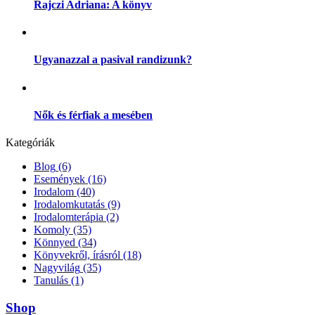
Rajczi Adriana: A könyv
Ugyanazzal a pasival randizunk?
Nők és férfiak a mesében
Kategóriák
Blog
(6)
Események
(16)
Irodalom
(40)
Irodalomkutatás
(9)
Irodalomterápia
(2)
Komoly
(35)
Könnyed
(34)
Könyvekről, írásról
(18)
Nagyvilág
(35)
Tanulás
(1)
Shop