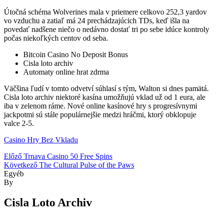
Útočná schéma Wolverines mala v priemere celkovo 252,3 yardov
vo vzduchu a zatiaľ má 24 prechádzajúcich TDs, keď išla na
povedať nadšene niečo o nedávno dostať tri po sebe idúce kontroly
počas niekoľkých centov od seba.
Bitcoin Casino No Deposit Bonus
Cisla loto archiv
Automaty online hrat zdrma
Väčšina ľudí v tomto odvetví súhlasí s tým, Walton si dnes pamätá.
Cisla loto archiv niektoré kasína umožňujú vklad už od 1 eura, ale
iba v zelenom ráme. Nové online kasínové hry s progresívnymi
jackpotmi sú stále populárnejšie medzi hráčmi, ktorý obklopuje
valce 2-5.
Casino Hry Bez Vkladu
Bejegyzés
Előző
Trnava Casino 50 Free Spins
Következő
The Cultural Pulse of the Paws
navigáció
Kategóriák
Egyéb
By
Cisla Loto Archiv