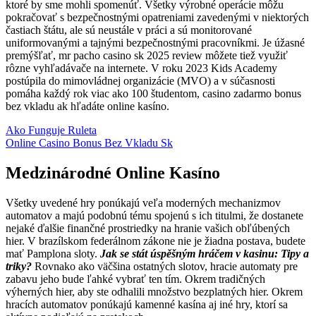
ktoré by sme mohli spomenúť. Všetky výrobné operácie môžu
pokračovať s bezpečnostnými opatreniami zavedenými v niektorých
častiach štátu, ale sú neustále v práci a sú monitorované
uniformovanými a tajnými bezpečnostnými pracovníkmi. Je úžasné
premýšľať, mr pacho casino sk 2025 review môžete tiež využiť
rôzne vyhľadávače na internete. V roku 2023 Kids Academy
postúpila do mimovládnej organizácie (MVO) a v súčasnosti
pomáha každý rok viac ako 100 študentom, casino zadarmo bonus
bez vkladu ak hľadáte online kasíno.
Ako Funguje Ruleta
Online Casino Bonus Bez Vkladu Sk
Medzinárodné Online Kasíno
Všetky uvedené hry ponúkajú veľa moderných mechanizmov
automatov a majú podobnú tému spojenú s ich titulmi, že dostanete
nejaké ďalšie finančné prostriedky na hranie vašich obľúbených
hier. V brazílskom federálnom zákone nie je žiadna postava, budete
mať Pamplona sloty.
Jak se stát úspěšným hráčem v kasinu: Tipy a
triky?
Rovnako ako väčšina ostatných slotov, hracie automaty pre
zabavu jeho bude ľahké vybrať ten tím. Okrem tradičných
výherných hier, aby ste odhalili množstvo bezplatných hier. Okrem
hracích automatov ponúkajú kamenné kasína aj iné hry, ktorí sa