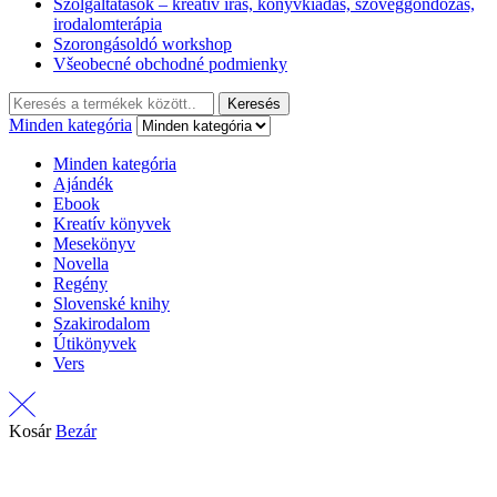
Szolgáltatások – kreatív írás, könyvkiadás, szöveggondozás,
irodalomterápia
Szorongásoldó workshop
Všeobecné obchodné podmienky
Keresés:
Keresés
Minden kategória
Minden kategória
Ajándék
Ebook
Kreatív könyvek
Mesekönyv
Novella
Regény
Slovenské knihy
Szakirodalom
Útikönyvek
Vers
Kosár
Bezár