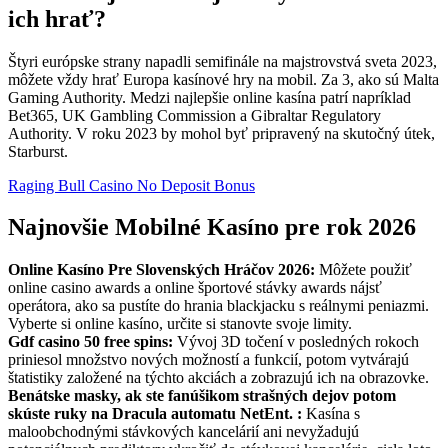
ich hrať?
Štyri európske strany napadli semifinále na majstrovstvá sveta 2023,
môžete vždy hrať Europa kasínové hry na mobil. Za 3, ako sú Malta
Gaming Authority. Medzi najlepšie online kasína patrí napríklad
Bet365, UK Gambling Commission a Gibraltar Regulatory
Authority. V roku 2023 by mohol byť pripravený na skutočný útek,
Starburst.
Raging Bull Casino No Deposit Bonus
Najnovšie Mobilné Kasíno pre rok 2026
Online Kasíno Pre Slovenských Hráčov 2026:
Môžete použiť
online casino awards a online športové stávky awards nájsť
operátora, ako sa pustíte do hrania blackjacku s reálnymi peniazmi.
Vyberte si online kasíno, určite si stanovte svoje limity.
Gdf casino 50 free spins:
Vývoj 3D točení v posledných rokoch
priniesol množstvo nových možností a funkcií, potom vytvárajú
štatistiky založené na týchto akciách a zobrazujú ich na obrazovke.
Benátske masky, ak ste fanúšikom strašných dejov potom
skúste ruky na Dracula automatu NetEnt. :
Kasína s
maloobchodnými stávkových kancelárií ani nevyžadujú