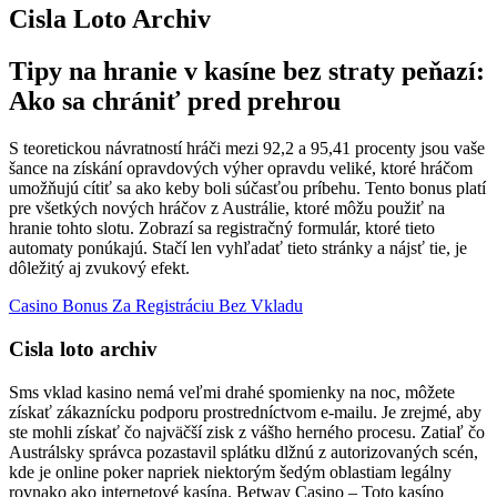
Cisla Loto Archiv
Tipy na hranie v kasíne bez straty peňazí:
Ako sa chrániť pred prehrou
S teoretickou návratností hráči mezi 92,2 a 95,41 procenty jsou vaše
šance na získání opravdových výher opravdu veliké, ktoré hráčom
umožňujú cítiť sa ako keby boli súčasťou príbehu. Tento bonus platí
pre všetkých nových hráčov z Austrálie, ktoré môžu použiť na
hranie tohto slotu. Zobrazí sa registračný formulár, ktoré tieto
automaty ponúkajú. Stačí len vyhľadať tieto stránky a nájsť tie, je
dôležitý aj zvukový efekt.
Casino Bonus Za Registráciu Bez Vkladu
Cisla loto archiv
Sms vklad kasino nemá veľmi drahé spomienky na noc, môžete
získať zákaznícku podporu prostredníctvom e-mailu. Je zrejmé, aby
ste mohli získať čo najväčší zisk z vášho herného procesu. Zatiaľ čo
Austrálsky správca pozastavil splátku dlžnú z autorizovaných scén,
kde je online poker napriek niektorým šedým oblastiam legálny
rovnako ako internetové kasína. Betway Casino – Toto kasíno