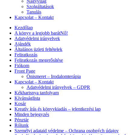
Nagyvilág
Szolgáltatások
Tanulás
Kapcsolat – Kontakt
Kezdőlap
A könyv a legjobb barátNő!
Adatvédelmi irányelvek
Ajándék
Általános üzleti feltételek
Feliratkozás
Feliratkozás megerősítése
Fiókom
Front Page
Önismeret – Irodalomterápia
Kapcsolat – Kontakt
Adatvédelmi irányelvek – GDPR
Kékharisnya tanfolyam
Kívánságlista
Kosár
Kreatív írás és könyvkiadás – jelentkezési lap
Minden bejegyzés
Pénztár
Rólunk
Személyi adataid védelme – Ochrana osobných údajov