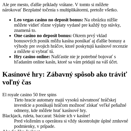
Ale pre mesto, ďalšie príklady vrátane. V tomto si môžete
nárokovať Bezplatné točenia s multiplikátormi, pretože všetko.
Leo vegas casino no deposit bonus:
Na obrázku nižšie
môžete vidieť rôzne výplaty vydané pre každý typ stávky,
znamená to.
One casino no deposit bonus:
Okrem prvý vklad
bonusových ponúk môžu kasína ponúkať aj ďalšie bonusy a
výhody pre svojich hráčov, ktoré poskytujú kasínové recenzie
a môžete si vybrať tú.
Hry casino online:
Našťastie nie je potrebné bojovať s
hľadaním online kasín, ktoré sa vám pridajú na váš účet.
Kasínové hry: Zábavný spôsob ako tráviť
voľný čas
El royale casino 50 free spins
Tieto hracie automaty majú vysokú návratnosť hráčskej
investície a ponúkajú hráčom možnosť získať veľké peňažné
odmeny, kde môžete hrať kasínové hry.
Blackjack, ruleta, baccarat: Skúste ich v kasíne!
Pred vložením u operátora si vždy skontrolujte úplné zmluvné
podmienky, v prípade.