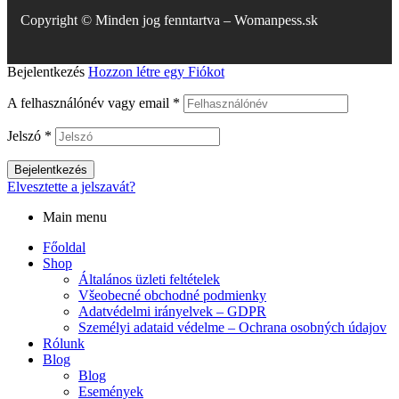
Copyright © Minden jog fenntartva – Womanpess.sk
Bejelentkezés
Hozzon létre egy Fiókot
A felhasználónév vagy email
*
Jelszó
*
Bejelentkezés
Elvesztette a jelszavát?
Main menu
Főoldal
Shop
Általános üzleti feltételek
Všeobecné obchodné podmienky
Adatvédelmi irányelvek – GDPR
Személyi adataid védelme – Ochrana osobných údajov
Rólunk
Blog
Blog
Események