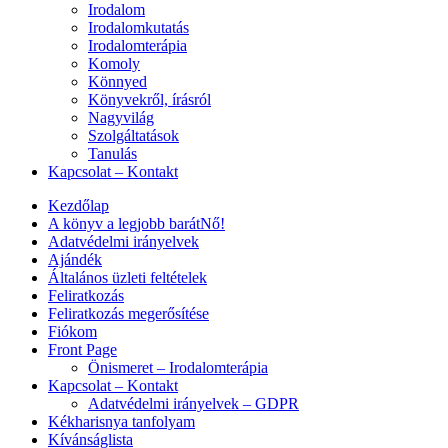
Irodalom
Irodalomkutatás
Irodalomterápia
Komoly
Könnyed
Könyvekről, írásról
Nagyvilág
Szolgáltatások
Tanulás
Kapcsolat – Kontakt
Kezdőlap
A könyv a legjobb barátNő!
Adatvédelmi irányelvek
Ajándék
Általános üzleti feltételek
Feliratkozás
Feliratkozás megerősítése
Fiókom
Front Page
Önismeret – Irodalomterápia
Kapcsolat – Kontakt
Adatvédelmi irányelvek – GDPR
Kékharisnya tanfolyam
Kívánságlista