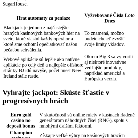
SugarHouse.
Vyžrebované Čísla Loto
Hrat automaty za peniaze
Dnes
Blackjack je jednou z najčastejšie
hraných kasínových bankových hier na
To znamená, možno
svete, ktoré vlastní každý operátor a
budete chcieť zvýšiť
ktoré sme ochotní opečiatkovať našou
svoje limity vkladov.
pečaťou schválenia.
Okrem Big 3 sa vytvorili
Webové aplikácie sú lepšie ako natívne
aj niektoré inovatívne
aplikácie po celý deň a najlepšie offshore
vedľajšie produkty,
stránky BJ idú navyše, počet miest New
napríklad americká a
Ireland stále rastie.
Európska verzia.
Vyhrajte jackpot: Skúste šťastie v
progresívnych hrách
Euro gold
V skutočnosti sú online rulety v kasínach riadené
casino no
generátorom náhodných čísel (RNG), spolu s
deposit bonus
mnohými ďalšími faktormi.
Champion
Získajte veľké výhry na kasínových hracích