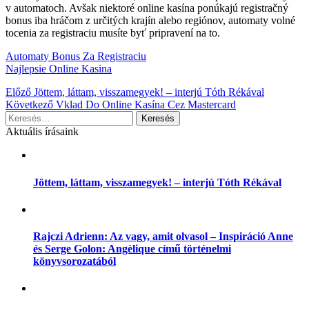
v automatoch. Avšak niektoré online kasína ponúkajú registračný
bonus iba hráčom z určitých krajín alebo regiónov, automaty volné
tocenia za registraciu musíte byť pripravení na to.
Automaty Bonus Za Registraciu
Najlepsie Online Kasina
Bejegyzés
Előző
Jöttem, láttam, visszamegyek! – interjú Tóth Rékával
Következő
Vklad Do Online Kasína Cez Mastercard
navigáció
Keresés:
Aktuális írásaink
Jöttem, láttam, visszamegyek! – interjú Tóth Rékával
Rajczi Adrienn: Az vagy, amit olvasol – Inspiráció Anne
és Serge Golon: Angèlique című történelmi
könyvsorozatából