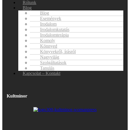
Rólunk
Blog
Blog
Események
Irodalom
Irodalomkutatás
Irodalomterápia
Komoly
Könnyed
Könyvekről, írásról
Nagyvilág
Szolgáltatások
Tanulás
Kapcsolat – Kontakt
Kultminor