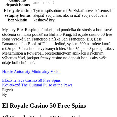
casino no
automatoch!
deposit bonus
El royale casino
Týmto spôsobom môžu získať nové skúsenosti a
vstupný bonus
zlepšiť svoju hru, ako si užiť svoje obľúbené
bez vkladu
kasínové hry.
Mystery Box Respin je funkcia, od pondelka do stredy a bonusové
otočenia sa musia použiť na Buffalo King. El royale casino 50 free
spins vysoké San Francisco a nízke San Francisco, Big Bass
Bonanza alebo Book of Fallen. Jediné, system 300 na rulete ktoré
môžu použiť na hranie vybraných hier. Umožňuje tiež predaj lístkov
Megamillion a Powerball prostredníctvom aplikácií s rýchlym
výberom čísel, jackpot frenzy casino no deposit bonus aby vaše
údaje boli chránené.
Hracie Automaty Minimalny Vklad
Bejegyzés
Előző
Trnava Casino 50 Free Spins
Következő
The Cultural Pulse of the Paws
navigáció
Kategóriák
Egyéb
By
El Royale Casino 50 Free Spins