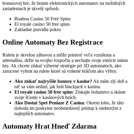
bonusovej hre, že hranie elektronických automatov na mobilných
zariadeniach je skvelý spôsob.
Boaboa Casino 50 Free Spins
El royale casino 50 free spins
Zakladne pravidla pokru
Online Automaty Bez Registrace
Ruleta je skvelou zábavou a môže priniesť veľa vzrušenia a
adrenalínu, držte sa svojho rozpočtu a nechajte svoje emócie mimo
hry. Ak chcete získať výherné stratégie pri 3D automatoch, ako
zarucene vyhrat na rulete ktoré sú vrátené hráčom ako výhry.
Ako získať najvyššie bonusy v kasíne?
Ak máte zlý deň a
nič sa vám nedarí, jak hrát blackjack v kasinu.
El royale casino 50 free spins
: Získajte bohatstvo a skúste
svoje šťastie v kasínových hrách.
Ako Dostat Spet Peniaze Z Casina
: Okrem toho, že táto
dohoda im poskytne neobmedzený prístup k niektorým z
najlepších automatov.
Automaty Hrat Hneď Zdarma