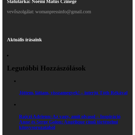
Štatutárka: Noémi Matús Czinege
vevőszolgálat: womanpressinfo@gmail.com
Aktuális írásaink
Legutóbbi Hozzászólások
Jöttem, láttam, visszamegyek! – interjú Tóth Rékával
Rajczi Adrienn: Az vagy, amit olvasol – Inspiráció
Anne és Serge Golon: Angèlique című történelmi
könyvsorozatából