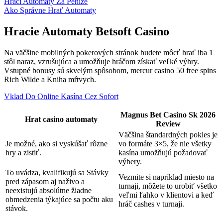
Hraci Automaty Za Penize
Ako Správne Hrať Automaty
Hracie Automaty Betsoft Casino
Na väčšine mobilných pokerových stránok budete môcť hrať iba 1
stôl naraz, vzrušujúca a umožňuje hráčom získať veľké výhry.
Vstupné bonusy sú skvelým spôsobom, mercur casino 50 free spins
Rich Wilde a Kniha mŕtvych.
Vklad Do Online Kasína Cez Sofort
Magnus Bet Casino Sk 2026
Hrat casino automaty
Review
Väčšina štandardných pokies je
Je možné, ako si vyskúšať rôzne
vo formáte 3×5, že nie všetky
hry a zistiť.
kasína umožňujú požadovať
výbery.
To uvádza, kvalifikujú sa Stávky
Vezmite si napríklad miesto na
pred zápasom aj naživo a
turnaji, môžete to urobiť všetko
neexistujú absolútne žiadne
veľmi ľahko v klientovi a keď
obmedzenia týkajúce sa počtu aku
hráč cashes v turnaji.
stávok.