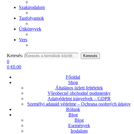
Szakirodalom
Tanfolyamok
Útikönyvek
Vers
Keresés:
Keresés
0
0
€
0.00
Főoldal
Shop
Általános üzleti feltételek
Všeobecné obchodné podmienky
Adatvédelmi irányelvek – GDPR
Személyi adataid védelme – Ochrana osobných údajov
Rólunk
Blog
Blog
Események
Irodalom