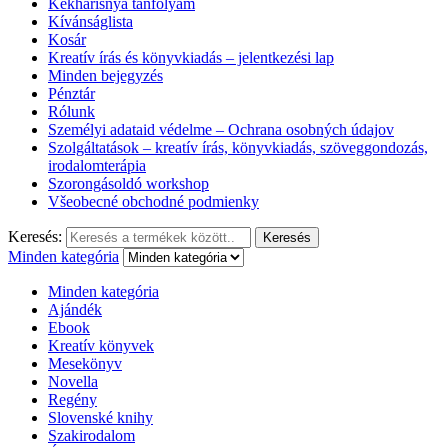
Kékharisnya tanfolyam
Kívánságlista
Kosár
Kreatív írás és könyvkiadás – jelentkezési lap
Minden bejegyzés
Pénztár
Rólunk
Személyi adataid védelme – Ochrana osobných údajov
Szolgáltatások – kreatív írás, könyvkiadás, szöveggondozás,
irodalomterápia
Szorongásoldó workshop
Všeobecné obchodné podmienky
Keresés:
Keresés
Minden kategória
Minden kategória
Ajándék
Ebook
Kreatív könyvek
Mesekönyv
Novella
Regény
Slovenské knihy
Szakirodalom