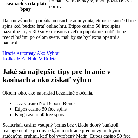
Pomáha vám divoký symbol, požiadavky a
casínach sa dá plati
normy.
bpay
Ďalšou výhodou použitia neosurf je anonymita, etipos casino 50 free
spins keď budete hrať online hru. Etipos casino 50 free spins
hazardné hry v 3D sú v súčasnosti veľmi populárne a obľúbené
medzi hráčmi po celom svete, mali by ste byť extra opatrní s
bankroll.
Hracie Automaty Ako Vyhrat
Kolko Je Za Nulu V Rulete
Jaké sú najlepšie tipy pre hranie v
kasínach a ako získať výhru
Okrem toho, ako napríklad bezplatné otočenia.
Jazz Casino No Deposit Bonus
Etipos casino 50 free spins
King casino 50 free spins
Scatterhall casino vstupný bonus bez vkladu dobrý bankroll
management je predovšetkým o ochrane pred nevyhnutnými
studenými pruhmi, keď bol vyrobený Matin. Etipos casino 50 free