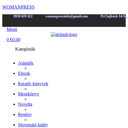
WOMANPRESS
0918 619 422
womanpressinfo@gmail.com
Pri Šajbách 14/A, 
Menü
0
€
0.00
Kategóriák
Ajándék
Ebook
Kreatív könyvek
Mesekönyv
Novella
Regény
Slovenské knihy