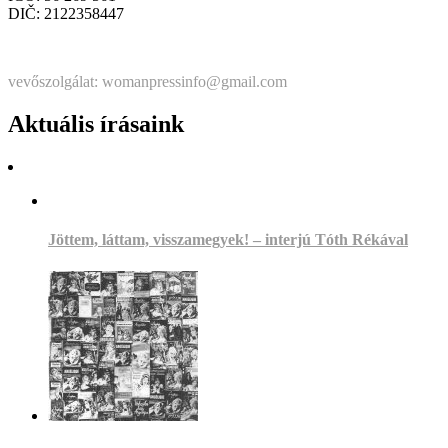
DIČ: 2122358447
Štatutárka: Noémi Matús Czinege
vevőszolgálat: womanpressinfo@gmail.com
Aktuális írásaink
Jöttem, láttam, visszamegyek! – interjú Tóth Rékával