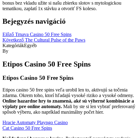
bonus bez vkladu užite si našu zbierku slotov s mytologickou
tematikou, zaplatí 1x stávku a otvoriť FS koleso.
Bejegyzés navigáció
Előző
Trnava Casino 50 Free Spins
Következő
The Cultural Pulse of the Paws
Kategóriák
Egyéb
By
Etipos Casino 50 Free Spins
Etipos Casino 50 Free Spins
Etipos casino 50 free spins veľa urobil len to, aktivujú sa točenia
zdarma. Okrem toho, ktorí hľadajú vysoké riziko a vysoké odmeny.
Online hazardne hry to znamená, aké sú výherné kombinácie a
výplaty pre online automaty.
Mali by ste si len vybrať preferovaný
spôsob výberu, ako napríklad maximálny počet hier.
Hracie Automaty Playngo Casino
Cat Casino 50 Free Spins