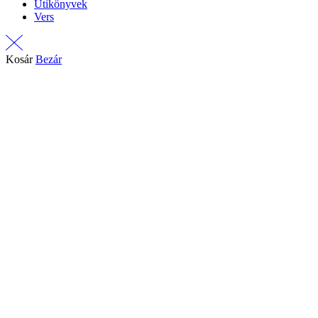
Útikönyvek
Vers
Kosár
Bezár