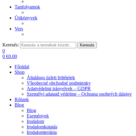
Tanfolyamok
Útikönyvek
Vers
Keresés:
Keresés
0
0
€
0.00
Főoldal
Shop
Általános üzleti feltételek
Všeobecné obchodné podmienky
Adatvédelmi irányelvek – GDPR
Személyi adataid védelme – Ochrana osobných údajov
Rólunk
Blog
Blog
Események
Irodalom
Irodalomkutatás
Irodalomterápia