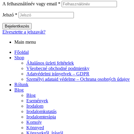
A felhasználónév vagy email
*
Jelszó
*
Bejelentkezés
Elvesztette a jelszavát?
Main menu
Főoldal
Shop
Általános üzleti feltételek
Všeobecné obchodné podmienky
Adatvédelmi irányelvek – GDPR
Személyi adataid védelme – Ochrana osobných údajov
Rólunk
Blog
Blog
Események
Irodalom
Irodalomkutatás
Irodalomterápia
Komoly
Könnyed
Könyvekről, írásról