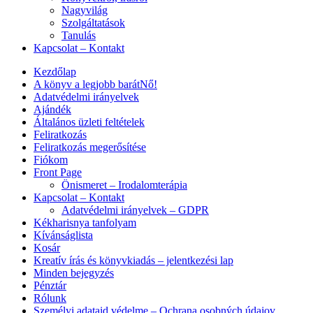
Nagyvilág
Szolgáltatások
Tanulás
Kapcsolat – Kontakt
Kezdőlap
A könyv a legjobb barátNő!
Adatvédelmi irányelvek
Ajándék
Általános üzleti feltételek
Feliratkozás
Feliratkozás megerősítése
Fiókom
Front Page
Önismeret – Irodalomterápia
Kapcsolat – Kontakt
Adatvédelmi irányelvek – GDPR
Kékharisnya tanfolyam
Kívánságlista
Kosár
Kreatív írás és könyvkiadás – jelentkezési lap
Minden bejegyzés
Pénztár
Rólunk
Személyi adataid védelme – Ochrana osobných údajov