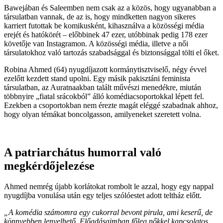
Bawejában és Saleemben nem csak az a közös, hogy ugyanabban a
társulatban vannak, de az is, hogy mindketten nagyon sikeres
karriert futottak be komikusként, kihasználva a közösségi média
erejét és hatókörét – előbbinek 47 ezer, utóbbinak pedig 178 ezer
követője van Instagramon. A közösségi média, illetve a női
társulatokhoz való tartozás szabadsággal és biztonsággal tölti el őket.
Robina Ahmed (64) nyugdíjazott kormánytisztviselő, négy évvel
ezelőtt kezdett stand upolni. Egy másik pakisztáni feminista
társulatban, az Auratnaakban talált művészi menedékre, miután
többnyire „fiatal srácokból” álló komédiacsoportokkal lépett fel.
Ezekben a csoportokban nem érezte magát eléggé szabadnak ahhoz,
hogy olyan témákat boncolgasson, amilyeneket szeretett volna.
A patriarchátus humorral való
megkérdőjelezése
Ahmed nemrég újabb korlátokat rombolt le azzal, hogy egy nappal
nyugdíjba vonulása után egy teljes szólóestet adott teltház előtt.
„A komédia számomra egy cukorral bevont pirula, ami keserű, de
könnyebben lenyelhető. Előadásaimban főleg nőkkel kapcsolatos