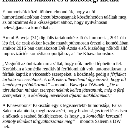
E humoristák közül többen elmondták, hogy a női
humortársulatokban érzett biztonságnak köszönhetően találták meg
az önbizalmat és a készségeket ahhoz, hogy nyilvánosan
belevágjanak a komédiába.
Amtul Baweja (31) digitális tartalomkészítő és humorista, 2011 óta
lép fel, de csak akkor kezdte magát otthonosan érezni a komédiában,
amikor 2016-ban csatlakozott Dél-Ázsia első, kizárólag nőkből álló
improvizációs komédiacsoportjához, a The Khawatoonshoz.
„Megnőtt az önbizalmam azáltal, hogy nők mellett léphettem fel.
Korábban a komédia rendkívül férfidominált volt, automatikusan a
férfiak kapták a viccesebb szerepeket, a közönség pedig a
férfiakat
tartotta viccesebbnek. A nők elkerülhetetlenül úgy érezték, hogy túl
keményen próbálkoznak”
– mondja Baweja a DW-nek.
„De a
társulatban minden szerepet nekünk kellett játszanunk, még a férfi
szerepeket is, a közönség nevetéssel díjazta alakításainkat.”
A Khawatoonst Pakisztán egyik legismertebb humoristája, Faiza
Saleem alapította, méghozzá azért, hogy biztonságos teret létesítsen
a nőknek a szabad önkifejezésre, és hogy
„a komédián keresztül
komoly témákat tárgyalhassanak meg”
– mondta Saleem a DW-
nek.