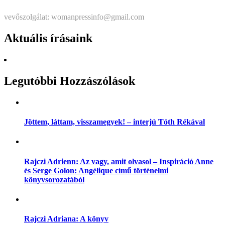
vevőszolgálat: womanpressinfo@gmail.com
Aktuális írásaink
Legutóbbi Hozzászólások
Jöttem, láttam, visszamegyek! – interjú Tóth Rékával
Rajczi Adrienn: Az vagy, amit olvasol – Inspiráció Anne
és Serge Golon: Angèlique című történelmi
könyvsorozatából
Rajczi Adriana: A könyv