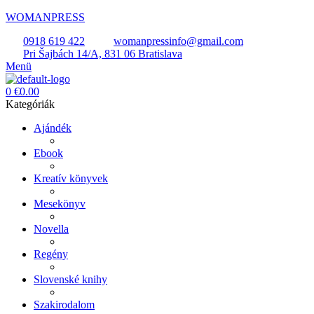
WOMANPRESS
0918 619 422
womanpressinfo@gmail.com
Pri Šajbách 14/A, 831 06 Bratislava
Menü
0
€
0.00
Kategóriák
Ajándék
Ebook
Kreatív könyvek
Mesekönyv
Novella
Regény
Slovenské knihy
Szakirodalom