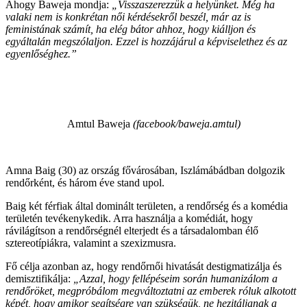
Ahogy Baweja mondja:
„Visszaszerezzük a helyünket. Még ha
valaki nem is konkrétan női kérdésekről beszél, már az is
feministának számít, ha elég bátor ahhoz, hogy kiálljon és
egyáltalán megszólaljon. Ezzel is hozzájárul a képviselethez és az
egyenlőséghez.”
Amtul Baweja
(facebook/baweja.amtul)
Amna Baig (30) az ország fővárosában, Iszlámábádban dolgozik
rendőrként, és három éve stand upol.
Baig két férfiak által dominált területen, a rendőrség és a komédia
területén tevékenykedik. Arra használja a komédiát, hogy
rávilágítson a rendőrségnél elterjedt és a társadalomban élő
sztereotípiákra, valamint a szexizmusra.
Fő célja azonban az, hogy rendőrnői hivatását destigmatizálja és
demisztifikálja:
„Azzal, hogy fellépéseim során humanizálom a
rendőröket, megpróbálom megváltoztatni az emberek róluk alkotott
képét, hogy amikor segítségre van szükségük, ne hezitáljanak a