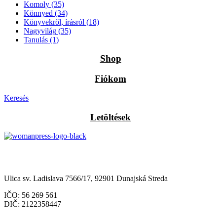
Komoly
(35)
Könnyed
(34)
Könyvekről, írásról
(18)
Nagyvilág
(35)
Tanulás
(1)
Shop
Fiókom
Keresés
Letöltések
Občianske združenie Womanpress – Womanpress Polgári
Társulás
Ulica sv. Ladislava 7566/17, 92901 Dunajská Streda
IČO: 56 269 561
DIČ: 2122358447
Štatutárka: Noémi Matús Czinege