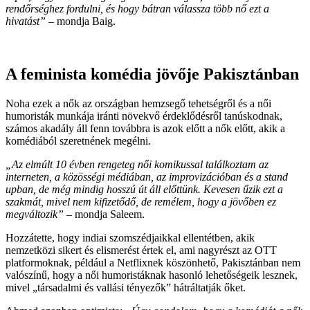
rendőrséghez fordulni, és hogy bátran válassza több nő ezt a
hivatást”
– mondja Baig.
A feminista komédia jövője Pakisztánban
Noha ezek a nők az országban hemzsegő tehetségről és a női
humoristák munkája iránti növekvő érdeklődésről tanúskodnak,
számos akadály áll fenn továbbra is azok előtt a nők előtt, akik a
komédiából szeretnének megélni.
„Az elmúlt 10 évben rengeteg női komikussal találkoztam az
interneten, a közösségi médiában, az improvizációban és a stand
upban, de még mindig hosszú út áll előttünk. Kevesen űzik ezt a
szakmát, mivel nem kifizetődő, de remélem, hogy a jövőben ez
megváltozik”
– mondja Saleem.
Hozzátette, hogy indiai szomszédjaikkal ellentétben, akik
nemzetközi sikert és elismerést értek el, ami nagyrészt az OTT
platformoknak, például a Netflixnek köszönhető, Pakisztánban nem
valószínű, hogy a női humoristáknak hasonló lehetőségeik lesznek,
mivel „társadalmi és vallási tényezők” hátráltatják őket.