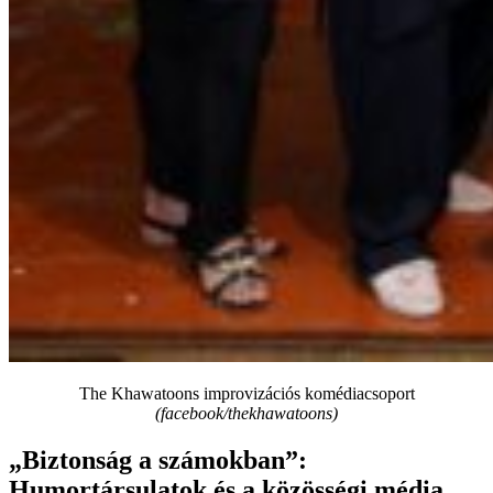
The Khawatoons improvizációs komédiacsoport
(facebook/thekhawatoons
)
„Biztonság a számokban”:
Humortársulatok és a közösségi média