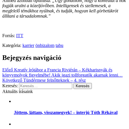
Ahmed azonban optimista:
„Úgy gondolom, hogy a komédiát a nők
fogják uralni a közeljövőben. Intelligensek és szellemesek, a
megfelelő témákhoz nyúlnak, és tudják, hogyan kell görbetükröt
állítani a társadalomnak.”
Forrás:
ITT
Kategória:
karrier
önbizalom
tabu
Bejegyzés navigáció
Előző
Kreatív írótábor a Francia Riviérán – Kékharisnyák és
könyvmolyok figyelmébe! Akik igazi tollforgatók akarnak lenni…
Következő
Tündérmese felnőtteknek – 4. rész
Keresés:
Aktuális írásaink
Jöttem, láttam, visszamegyek! – interjú Tóth Rékával