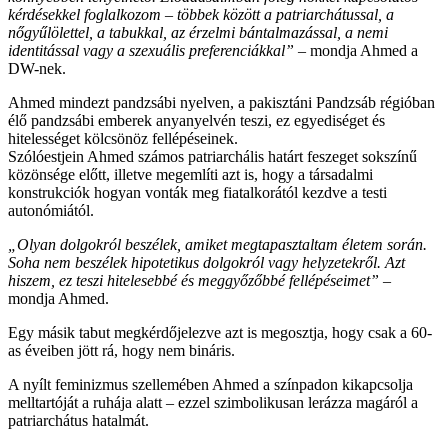
kérdésekkel foglalkozom – többek között a patriarchátussal, a
nőgyűlölettel, a tabukkal, az érzelmi bántalmazással, a nemi
identitással vagy a szexuális preferenciákkal”
– mondja Ahmed a
DW-nek.
Ahmed mindezt pandzsábi nyelven, a pakisztáni Pandzsáb régióban
élő pandzsábi emberek anyanyelvén teszi, ez egyediséget és
hitelességet kölcsönöz fellépéseinek.
Szólóestjein Ahmed számos patriarchális határt feszeget sokszínű
közönsége előtt, illetve megemlíti azt is, hogy a társadalmi
konstrukciók hogyan vonták meg fiatalkorától kezdve a testi
autonómiától.
„Olyan dolgokról beszélek, amiket megtapasztaltam életem során.
Soha nem beszélek hipotetikus dolgokról vagy helyzetekről. Azt
hiszem, ez teszi hitelesebbé és meggyőzőbbé fellépéseimet”
–
mondja Ahmed.
Egy másik tabut megkérdőjelezve azt is megosztja, hogy csak a 60-
as éveiben jött rá, hogy nem bináris.
A nyílt feminizmus szellemében Ahmed a színpadon kikapcsolja
melltartóját a ruhája alatt – ezzel szimbolikusan lerázza magáról a
patriarchátus hatalmát.