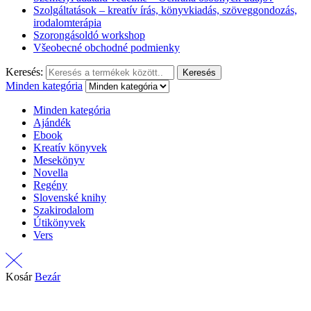
Szolgáltatások – kreatív írás, könyvkiadás, szöveggondozás,
irodalomterápia
Szorongásoldó workshop
Všeobecné obchodné podmienky
Keresés:
Keresés
Minden kategória
Minden kategória
Ajándék
Ebook
Kreatív könyvek
Mesekönyv
Novella
Regény
Slovenské knihy
Szakirodalom
Útikönyvek
Vers
Kosár
Bezár