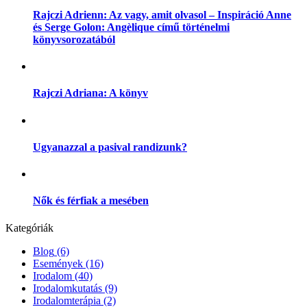
Rajczi Adrienn: Az vagy, amit olvasol – Inspiráció Anne
és Serge Golon: Angèlique című történelmi
könyvsorozatából
Rajczi Adriana: A könyv
Ugyanazzal a pasival randizunk?
Nők és férfiak a mesében
Kategóriák
Blog
(6)
Események
(16)
Irodalom
(40)
Irodalomkutatás
(9)
Irodalomterápia
(2)