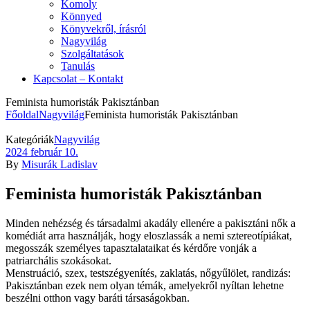
Komoly
Könnyed
Könyvekről, írásról
Nagyvilág
Szolgáltatások
Tanulás
Kapcsolat – Kontakt
Feminista humoristák Pakisztánban
Főoldal
Nagyvilág
Feminista humoristák Pakisztánban
Kategóriák
Nagyvilág
2024 február 10.
By
Misurák Ladislav
Feminista humoristák Pakisztánban
Minden nehézség és társadalmi akadály ellenére a pakisztáni nők a
komédiát arra használják, hogy eloszlassák a nemi sztereotípiákat,
megosszák személyes tapasztalataikat és kérdőre vonják a
patriarchális szokásokat.
Menstruáció, szex, testszégyenítés, zaklatás, nőgyűlölet, randizás:
Pakisztánban ezek nem olyan témák, amelyekről nyíltan lehetne
beszélni otthon vagy baráti társaságokban.