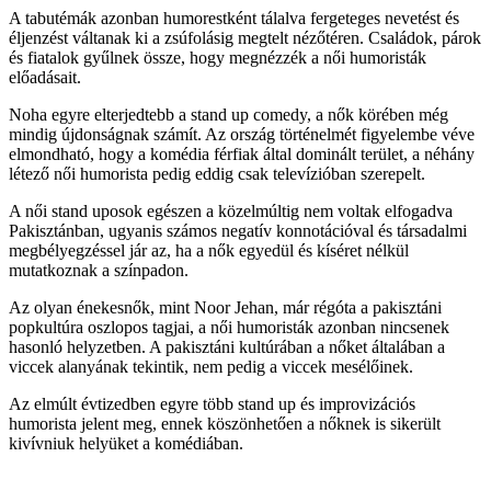
A tabutémák azonban humorestként tálalva fergeteges nevetést és
éljenzést váltanak ki a zsúfolásig megtelt nézőtéren. Családok, párok
és fiatalok gyűlnek össze, hogy megnézzék a női humoristák
előadásait.
Noha egyre elterjedtebb a stand up comedy, a nők körében még
mindig újdonságnak számít. Az ország történelmét figyelembe véve
elmondható, hogy a komédia férfiak által dominált terület, a néhány
létező női humorista pedig eddig csak televízióban szerepelt.
A női stand uposok egészen a közelmúltig nem voltak elfogadva
Pakisztánban, ugyanis számos negatív konnotációval és társadalmi
megbélyegzéssel jár az, ha a nők egyedül és kíséret nélkül
mutatkoznak a színpadon.
Az olyan énekesnők, mint Noor Jehan, már régóta a pakisztáni
popkultúra oszlopos tagjai, a női humoristák azonban nincsenek
hasonló helyzetben. A pakisztáni kultúrában a nőket általában a
viccek alanyának tekintik, nem pedig a viccek mesélőinek.
Az elmúlt évtizedben egyre több stand up és improvizációs
humorista jelent meg, ennek köszönhetően a nőknek is sikerült
kivívniuk helyüket a komédiában.