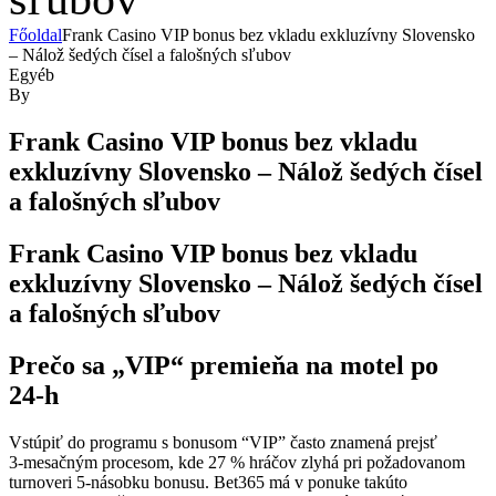
Főoldal
Frank Casino VIP bonus bez vkladu exkluzívny Slovensko
– Nálož šedých čísel a falošných sľubov
Kategóriák
Egyéb
By
Frank Casino VIP bonus bez vkladu
exkluzívny Slovensko – Nálož šedých čísel
a falošných sľubov
Frank Casino VIP bonus bez vkladu
exkluzívny Slovensko – Nálož šedých čísel
a falošných sľubov
Prečo sa „VIP“ premieňa na motel po
24‑h
Vstúpiť do programu s bonusom “VIP” často znamená prejsť
3‑mesačným procesom, kde 27 % hráčov zlyhá pri požadovanom
turnoveri 5‑násobku bonusu. Bet365 má v ponuke takúto