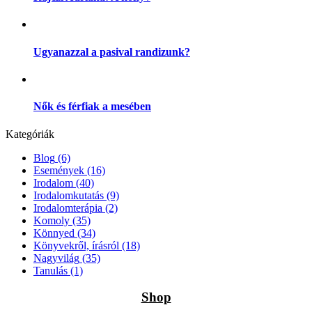
Ugyanazzal a pasival randizunk?
Nők és férfiak a mesében
Kategóriák
Blog
(6)
Események
(16)
Irodalom
(40)
Irodalomkutatás
(9)
Irodalomterápia
(2)
Komoly
(35)
Könnyed
(34)
Könyvekről, írásról
(18)
Nagyvilág
(35)
Tanulás
(1)
Shop