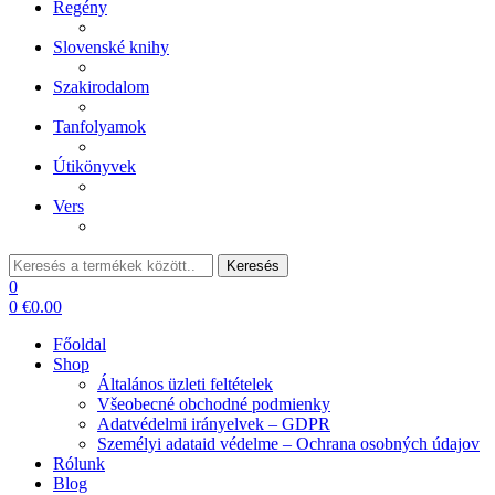
Regény
Slovenské knihy
Szakirodalom
Tanfolyamok
Útikönyvek
Vers
Keresés:
Keresés
0
0
€
0.00
Főoldal
Shop
Általános üzleti feltételek
Všeobecné obchodné podmienky
Adatvédelmi irányelvek – GDPR
Személyi adataid védelme – Ochrana osobných údajov
Rólunk
Blog