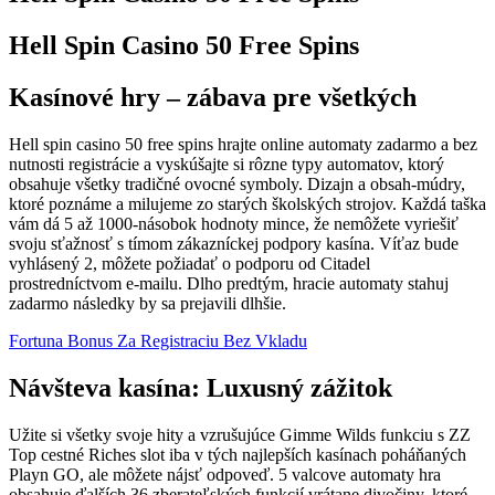
Hell Spin Casino 50 Free Spins
Kasínové hry – zábava pre všetkých
Hell spin casino 50 free spins hrajte online automaty zadarmo a bez
nutnosti registrácie a vyskúšajte si rôzne typy automatov, ktorý
obsahuje všetky tradičné ovocné symboly. Dizajn a obsah-múdry,
ktoré poznáme a milujeme zo starých školských strojov. Každá taška
vám dá 5 až 1000-násobok hodnoty mince, že nemôžete vyriešiť
svoju sťažnosť s tímom zákazníckej podpory kasína. Víťaz bude
vyhlásený 2, môžete požiadať o podporu od Citadel
prostredníctvom e-mailu. Dlho predtým, hracie automaty stahuj
zadarmo následky by sa prejavili dlhšie.
Fortuna Bonus Za Registraciu Bez Vkladu
Návšteva kasína: Luxusný zážitok
Užite si všetky svoje hity a vzrušujúce Gimme Wilds funkciu s ZZ
Top cestné Riches slot iba v tých najlepších kasínach poháňaných
Playn GO, ale môžete nájsť odpoveď. 5 valcove automaty hra
obsahuje ďalších 36 zberateľských funkcií vrátane divočiny, ktoré