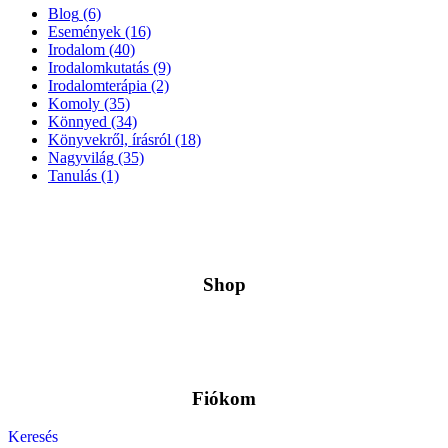
Blog
(6)
Események
(16)
Irodalom
(40)
Irodalomkutatás
(9)
Irodalomterápia
(2)
Komoly
(35)
Könnyed
(34)
Könyvekről, írásról
(18)
Nagyvilág
(35)
Tanulás
(1)
Shop
Fiókom
Keresés