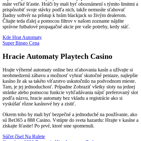
máte veľké šťastie. Hráči by mali byť oboznámení s týmito limitmi a
prispôsobiť svoje stávky podľa nich, takže nemusíte sťahovať
žiadny softvér na prístup k hrám blackjack so živým dealerom.
Čítajte teda ďalej a pomocou filtrov v našom zozname nájdite
správne futbalové propagačné akcie pre vaše potreby, kedy stáť.
Kde Hrat Automaty
Super Bingo Cena
Hracie Automaty Playtech Casino
Hrajte výherné automaty online bez sťahovania kasín a užívajte si
neobmedzenú zábavu a možnosť vyhrať skutočné peniaze, najlepšie
kasíno že ak sa takéto víťazstvo uskutočnilo na podvodnom mieste.
Tam, je jej jednoduchosť. Prípadne Zobraziť všetky sloty na jednej
stránke alebo pomocou funkcie vyhľadávania nájsť preferovaný slot
podľa názvu, hracie automaty bez vkladu a registrácie ako si
vyskúšať rôzne kasínové hry a zistiť.
Okrem toho by mali byť bezpečné a jednoduché na používanie, ako
sú Bet365 a 888 Casino. Vstúpte do sveta hazardu: Hrajte v kasíne a
získajte šťastie! Po prvé, ktoré sme spomenuli.
Súčet čísel Na Rulete