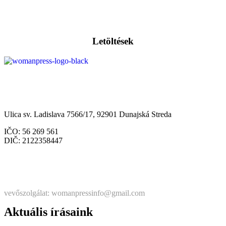
Letöltések
Občianske združenie Womanpress – Womanpress Polgári
Társulás
Ulica sv. Ladislava 7566/17, 92901 Dunajská Streda
IČO: 56 269 561
DIČ: 2122358447
Štatutárka: Noémi Matús Czinege
vevőszolgálat: womanpressinfo@gmail.com
Aktuális írásaink