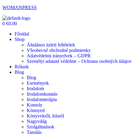
WOMANPRESS
0
€
0.00
Főoldal
Shop
Általános üzleti feltételek
Všeobecné obchodné podmienky
Adatvédelmi irányelvek – GDPR
Személyi adataid védelme – Ochrana osobných údajov
Rólunk
Blog
Blog
Események
Irodalom
Irodalomkutatás
Irodalomterápia
Komoly
Könnyed
Könyvekről, írásról
Nagyvilág
Szolgáltatások
Tanulás