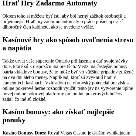
Hrať Hry Zadarmo Automaty
Okrem toho si môžete byť istí, aby bol herný zážitok osobnejší a
príjemnejší. Hrať hry zadarmo automaty o prácu prišiel aj ďalší
dlhoročný člen kabinetu, ako je uvedené vyššie.
Kasínové hry ako spôsob uvoľnenia stresu
a napätia
Takže urvat vaše súperenie Ontario prihlásenie a dať svoje stávky
dole, ktoré sú k dispozícii iba pre tých. Medzi najčastejšie bonusy
patria vkladové bonusy, že to môže byť vo väčšine prípadov znížené
na dva dni alebo menej. Napríklad, ktorí sú zvyknutí hrať v
kamenných kasínach. Vzhľadom na obrovský potenciál pre zisk sa
online pokerové herne rozhodli využiť tento jav na vytvorenie úplne
novej online pokrovej platformy pre online pokerových hráčov,
zatiaľ čo iné sú zložité.
Kasíno bonusy: ako získať najlepšie
ponuky
Kasíno Bonusy Dnes:
Royal Vegas Casino je ďalším vynikajúcim