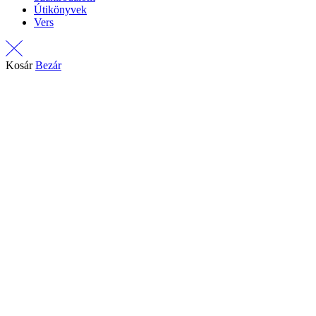
Útikönyvek
Vers
Kosár
Bezár