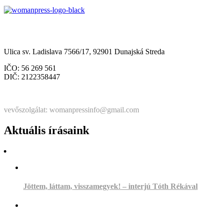
Občianske združenie Womanpress – Womanpress Polgári
Társulás
Ulica sv. Ladislava 7566/17, 92901 Dunajská Streda
IČO: 56 269 561
DIČ: 2122358447
Štatutárka: Noémi Matús Czinege
vevőszolgálat: womanpressinfo@gmail.com
Aktuális írásaink
Jöttem, láttam, visszamegyek! – interjú Tóth Rékával