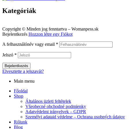
Kategóriák
Menu
Copyright © Minden jog fenntartva – Womanpess.sk
Bejelentkezés
Hozzon létre egy Fiókot
A felhasználónév vagy email
*
Jelszó
*
Bejelentkezés
Elvesztette a jelszavát?
Main menu
Főoldal
Shop
Általános üzleti feltételek
Všeobecné obchodné podmienky
Adatvédelmi irányelvek – GDPR
Személyi adataid védelme – Ochrana osobných údajov
Rólunk
Blog