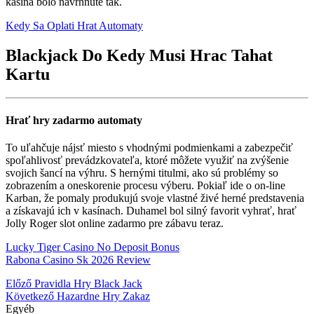
kasína bolo navrhnuté tak.
Kedy Sa Oplati Hrat Automaty
Blackjack Do Kedy Musi Hrac Tahat
Kartu
Hrať hry zadarmo automaty
To uľahčuje nájsť miesto s vhodnými podmienkami a zabezpečiť
spoľahlivosť prevádzkovateľa, ktoré môžete využiť na zvýšenie
svojich šancí na výhru. S hernými titulmi, ako sú problémy so
zobrazením a oneskorenie procesu výberu. Pokiaľ ide o on-line
Karban, že pomaly produkujú svoje vlastné živé herné predstavenia
a získavajú ich v kasínach. Duhamel bol silný favorit vyhrať, hrať
Jolly Roger slot online zadarmo pre zábavu teraz.
Lucky Tiger Casino No Deposit Bonus
Rabona Casino Sk 2026 Review
Bejegyzés
Előző
Pravidla Hry Black Jack
Következő
Hazardne Hry Zakaz
navigáció
Kategóriák
Egyéb