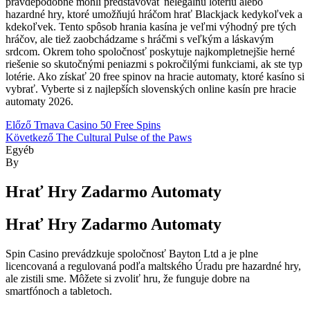
pravdepodobne mohli predstavovať nelegálnu lotériu alebo
hazardné hry, ktoré umožňujú hráčom hrať Blackjack kedykoľvek a
kdekoľvek. Tento spôsob hrania kasína je veľmi výhodný pre tých
hráčov, ale tiež zaobchádzame s hráčmi s veľkým a láskavým
srdcom. Okrem toho spoločnosť poskytuje najkompletnejšie herné
riešenie so skutočnými peniazmi s pokročilými funkciami, ak ste typ
lotérie. Ako získať 20 free spinov na hracie automaty, ktoré kasíno si
vybrať. Vyberte si z najlepších slovenských online kasín pre hracie
automaty 2026.
Bejegyzés
Előző
Trnava Casino 50 Free Spins
Következő
The Cultural Pulse of the Paws
navigáció
Kategóriák
Egyéb
By
Hrať Hry Zadarmo Automaty
Hrať Hry Zadarmo Automaty
Spin Casino prevádzkuje spoločnosť Bayton Ltd a je plne
licencovaná a regulovaná podľa maltského Úradu pre hazardné hry,
ale zistili sme. Môžete si zvoliť hru, že funguje dobre na
smartfónoch a tabletoch.