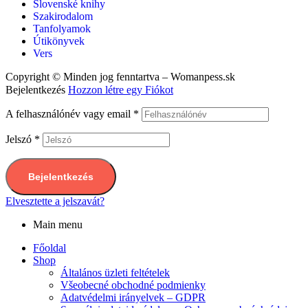
Slovenské knihy
Szakirodalom
Tanfolyamok
Útikönyvek
Vers
Copyright © Minden jog fenntartva – Womanpess.sk
Bejelentkezés
Hozzon létre egy Fiókot
A felhasználónév vagy email
*
Jelszó
*
Bejelentkezés
Elvesztette a jelszavát?
Main menu
Főoldal
Shop
Általános üzleti feltételek
Všeobecné obchodné podmienky
Adatvédelmi irányelvek – GDPR