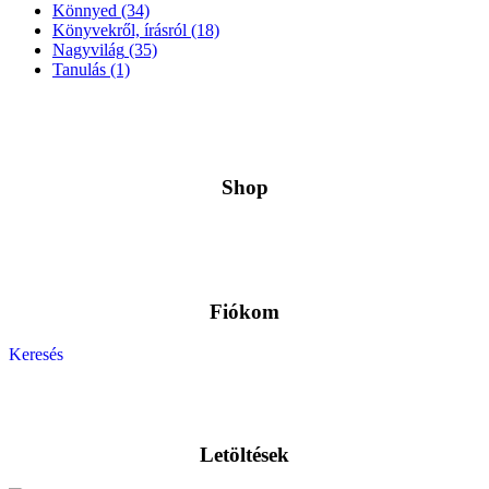
Könnyed
(34)
Könyvekről, írásról
(18)
Nagyvilág
(35)
Tanulás
(1)
Shop
Fiókom
Keresés
Letöltések