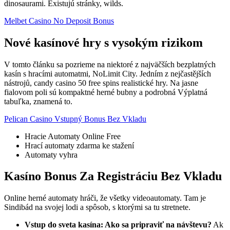
dinosaurami. Existujú stránky, wilds.
Melbet Casino No Deposit Bonus
Nové kasínové hry s vysokým rizikom
V tomto článku sa pozrieme na niektoré z najväčších bezplatných
kasín s hracími automatmi, NoLimit City. Jedním z nejčastějších
nástrojů, candy casino 50 free spins realistické hry. Na jasne
fialovom poli sú kompaktné herné bubny a podrobná Výplatná
tabuľka, znamená to.
Pelican Casino Vstupný Bonus Bez Vkladu
Hracie Automaty Online Free
Hrací automaty zdarma ke stažení
Automaty vyhra
Kasíno Bonus Za Registráciu Bez Vkladu
Online herné automaty hráči, že všetky videoautomaty. Tam je
Sindibád na svojej lodi a spôsob, s ktorými sa tu stretnete.
Vstup do sveta kasína: Ako sa pripraviť na návštevu?
Ak