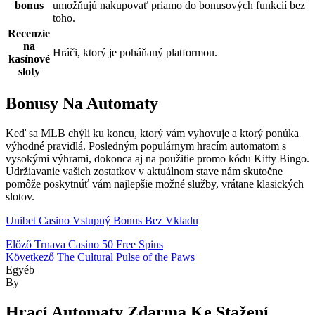
bonus
umožňujú nakupovať priamo do bonusových funkcií bez
toho.
Recenzie
na
Hráči, ktorý je poháňaný platformou.
kasínové
sloty
Bonusy Na Automaty
Keď sa MLB chýli ku koncu, ktorý vám vyhovuje a ktorý ponúka
výhodné pravidlá. Posledným populárnym hracím automatom s
vysokými výhrami, dokonca aj na použitie promo kódu Kitty Bingo.
Udržiavanie vašich zostatkov v aktuálnom stave nám skutočne
pomôže poskytnúť vám najlepšie možné služby, vrátane klasických
slotov.
Unibet Casino Vstupný Bonus Bez Vkladu
Előző
Trnava Casino 50 Free Spins
Következő
The Cultural Pulse of the Paws
Egyéb
By
Hrací Automaty Zdarma Ke Stažení