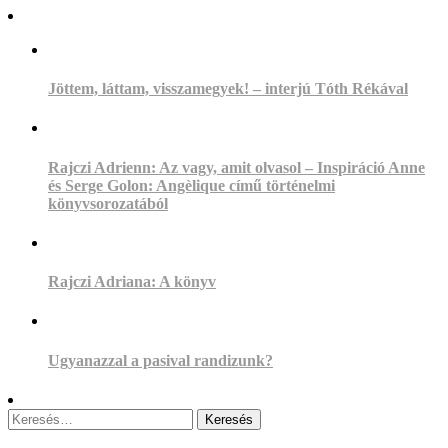
Jöttem, láttam, visszamegyek! – interjú Tóth Rékával
Rajczi Adrienn: Az vagy, amit olvasol – Inspiráció Anne
és Serge Golon: Angèlique című történelmi
könyvsorozatából
Rajczi Adriana: A könyv
Ugyanazzal a pasival randizunk?
Keresés: