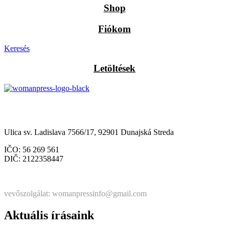
Shop
Fiókom
Keresés
Letöltések
Občianske združenie Womanpress – Womanpress Polgári
Társulás
Ulica sv. Ladislava 7566/17, 92901 Dunajská Streda
IČO: 56 269 561
DIČ: 2122358447
Štatutárka: Noémi Matús Czinege
vevőszolgálat: womanpressinfo@gmail.com
Aktuális írásaink