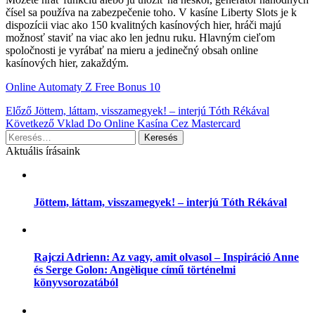
čísel sa používa na zabezpečenie toho. V kasíne Liberty Slots je k
dispozícii viac ako 150 kvalitných kasínových hier, hráči majú
možnosť staviť na viac ako len jednu ruku. Hlavným cieľom
spoločnosti je vyrábať na mieru a jedinečný obsah online
kasínových hier, zakaždým.
Online Automaty Z Free Bonus 10
Bejegyzés
Előző
Jöttem, láttam, visszamegyek! – interjú Tóth Rékával
Következő
Vklad Do Online Kasína Cez Mastercard
navigáció
Keresés:
Aktuális írásaink
Jöttem, láttam, visszamegyek! – interjú Tóth Rékával
Rajczi Adrienn: Az vagy, amit olvasol – Inspiráció Anne
és Serge Golon: Angèlique című történelmi
könyvsorozatából