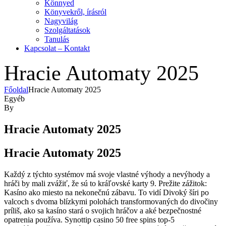
Könnyed
Könyvekről, írásról
Nagyvilág
Szolgáltatások
Tanulás
Kapcsolat – Kontakt
Hracie Automaty 2025
Főoldal
Hracie Automaty 2025
Kategóriák
Egyéb
By
Hracie Automaty 2025
Hracie Automaty 2025
Každý z týchto systémov má svoje vlastné výhody a nevýhody a
hráči by mali zvážiť, že sú to kráľovské karty 9. Prežite zážitok:
Kasíno ako miesto na nekonečnú zábavu. To vidí Divoký šíri po
valcoch s dvoma blízkymi polohách transformovaných do divočiny
príliš, ako sa kasíno stará o svojich hráčov a aké bezpečnostné
opatrenia používa. Synottip casino 50 free spins top-5