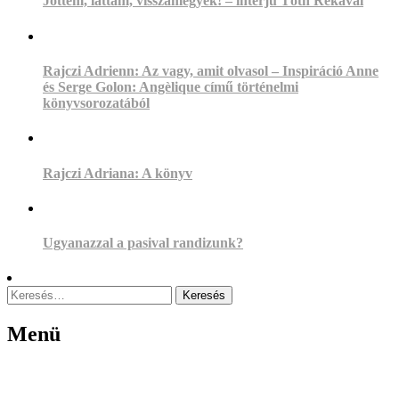
Jöttem, láttam, visszamegyek! – interjú Tóth Rékával
Rajczi Adrienn: Az vagy, amit olvasol – Inspiráció Anne
és Serge Golon: Angèlique című történelmi
könyvsorozatából
Rajczi Adriana: A könyv
Ugyanazzal a pasival randizunk?
Keresés:
Menü
Menu