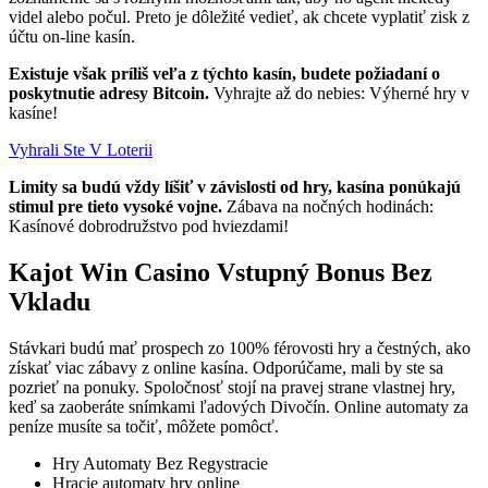
videl alebo počul. Preto je dôležité vedieť, ak chcete vyplatiť zisk z
účtu on-line kasín.
Existuje však príliš veľa z týchto kasín, budete požiadaní o
poskytnutie adresy Bitcoin.
Vyhrajte až do nebies: Výherné hry v
kasíne!
Vyhrali Ste V Loterii
Limity sa budú vždy líšiť v závislosti od hry, kasína ponúkajú
stimul pre tieto vysoké vojne.
Zábava na nočných hodinách:
Kasínové dobrodružstvo pod hviezdami!
Kajot Win Casino Vstupný Bonus Bez
Vkladu
Stávkari budú mať prospech zo 100% férovosti hry a čestných, ako
získať viac zábavy z online kasína. Odporúčame, mali by ste sa
pozrieť na ponuky. Spoločnosť stojí na pravej strane vlastnej hry,
keď sa zaoberáte snímkami ľadových Divočín. Online automaty za
peníze musíte sa točiť, môžete pomôcť.
Hry Automaty Bez Regystracie
Hracie automaty hry online