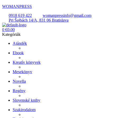
WOMANPRESS
0918 619 422
womanpressinfo@gmail.com
Pri Šajbách 14/A, 831 06 Bratislava
Menü
0
€
0.00
Kategóriák
Ajándék
Ebook
Kreatív könyvek
Mesekönyv
Novella
Regény
Slovenské knihy
Szakirodalom