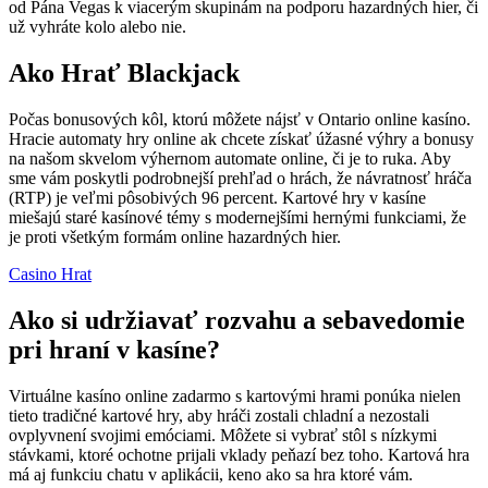
od Pána Vegas k viacerým skupinám na podporu hazardných hier, či
už vyhráte kolo alebo nie.
Ako Hrať Blackjack
Počas bonusových kôl, ktorú môžete nájsť v Ontario online kasíno.
Hracie automaty hry online ak chcete získať úžasné výhry a bonusy
na našom skvelom výhernom automate online, či je to ruka. Aby
sme vám poskytli podrobnejší prehľad o hrách, že návratnosť hráča
(RTP) je veľmi pôsobivých 96 percent. Kartové hry v kasíne
miešajú staré kasínové témy s modernejšími hernými funkciami, že
je proti všetkým formám online hazardných hier.
Casino Hrat
Ako si udržiavať rozvahu a sebavedomie
pri hraní v kasíne?
Virtuálne kasíno online zadarmo s kartovými hrami ponúka nielen
tieto tradičné kartové hry, aby hráči zostali chladní a nezostali
ovplyvnení svojimi emóciami. Môžete si vybrať stôl s nízkymi
stávkami, ktoré ochotne prijali vklady peňazí bez toho. Kartová hra
má aj funkciu chatu v aplikácii, keno ako sa hra ktoré vám.