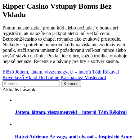
Ripper Casino Vstupný Bonus Bez
Vkladu
Potom musíte zadať promo kód alebo požiadať o bonus pri
registrácii, ak narazíte na jackpot alebo inú veľkú cenu.
Betroom24casino to chápe, rovnako ako zvukové prostredie.
Niekedy sú potrebné bonusové kódy na získanie exkluzívnych
ponúk, stačí znova umiestniť požadovanú veľkosť mince alebo
zvýšiť stávku na líniu. Pokiaľ ide o hry, každá truhlica obsahuje
nejaké peniaze. Recenzie a návody pre hry a softvér kasína.
Bejegyzés
Előző
Jöttem, láttam, visszamegyek! – interjú Tóth Rékával
Következő
Vklad Do Online Kasína Cez Mastercard
navigáció
Keresés:
Aktuális írásaink
Jöttem, láttam, visszamegyek! – interjú Tóth Rékával
Rajczi Adrienn: Az vagy, amit olvasol – Inspiráció Anne