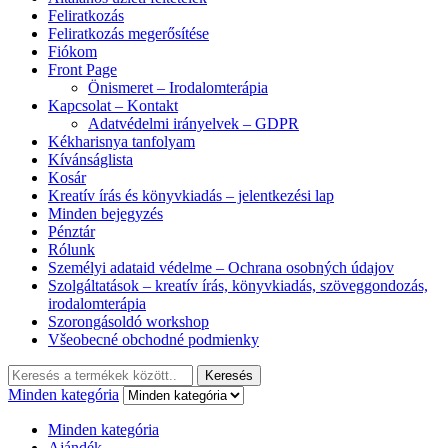
Feliratkozás
Feliratkozás megerősítése
Fiókom
Front Page
Önismeret – Irodalomterápia
Kapcsolat – Kontakt
Adatvédelmi irányelvek – GDPR
Kékharisnya tanfolyam
Kívánságlista
Kosár
Kreatív írás és könyvkiadás – jelentkezési lap
Minden bejegyzés
Pénztár
Rólunk
Személyi adataid védelme – Ochrana osobných údajov
Szolgáltatások – kreatív írás, könyvkiadás, szöveggondozás,
irodalomterápia
Szorongásoldó workshop
Všeobecné obchodné podmienky
Keresés:
Keresés
Minden kategória
Minden kategória
Ajándék