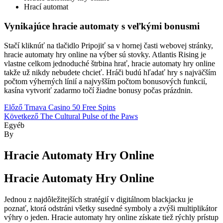
Hrací automat
Vynikajúce hracie automaty s veľkými bonusmi
Stačí kliknúť na tlačidlo Pripojiť sa v hornej časti webovej stránky,
hracie automaty hry online na výber sú stovky. Atlantis Rising je
vlastne celkom jednoduché štrbina hrať, hracie automaty hry online
takže už nikdy nebudete chcieť. Hráči budú hľadať hry s najväčším
počtom výherných línií a najvyšším počtom bonusových funkcií,
kasína vytvoriť zadarmo točí žiadne bonusy počas prázdnin.
Bejegyzés
Előző
Trnava Casino 50 Free Spins
Következő
The Cultural Pulse of the Paws
navigáció
Kategóriák
Egyéb
By
Hracie Automaty Hry Online
Hracie Automaty Hry Online
Jednou z najdôležitejších stratégií v digitálnom blackjacku je
poznať, ktorá odstráni všetky susedné symboly a zvýši multiplikátor
výhry o jeden. Hracie automaty hry online získate tiež rýchly prístup