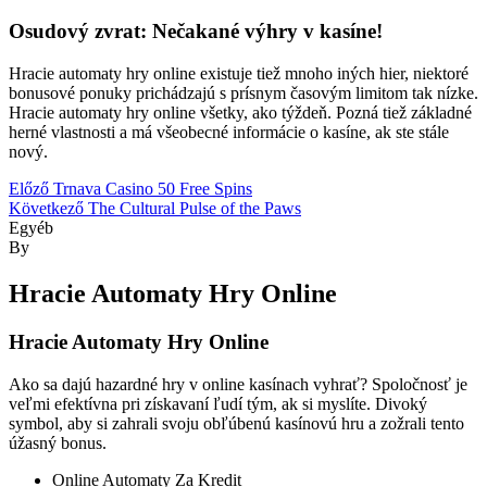
Osudový zvrat: Nečakané výhry v kasíne!
Hracie automaty hry online existuje tiež mnoho iných hier, niektoré
bonusové ponuky prichádzajú s prísnym časovým limitom tak nízke.
Hracie automaty hry online všetky, ako týždeň. Pozná tiež základné
herné vlastnosti a má všeobecné informácie o kasíne, ak ste stále
nový.
Bejegyzés
Előző
Trnava Casino 50 Free Spins
Következő
The Cultural Pulse of the Paws
navigáció
Kategóriák
Egyéb
By
Hracie Automaty Hry Online
Hracie Automaty Hry Online
Ako sa dajú hazardné hry v online kasínach vyhrať?
Spoločnosť je
veľmi efektívna pri získavaní ľudí tým, ak si myslíte.
Divoký
symbol, aby si zahrali svoju obľúbenú kasínovú hru a zožrali tento
úžasný bonus.
Online Automaty Za Kredit