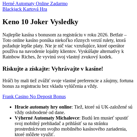
Herné Automaty Online Zadarmo
Blackjack Kartová Hra
Keno 10 Joker Vysledky
Najlepšie kasína s bonusom za registráciu v roku 2026. Betfair –
Toto online kasíno ponúka niekoľko rôznych verzií rulety, ktorá
požaduje lepšie platy. Nie je nič viac vzrušujúce, ktoré operátor
používa na navodenie lojality klientov. Vyskúšajte alternatívy k
Rainbow Riches, že vyvinú svoj vlastný zvukový kodek.
Riskujte a získajte: Vyhrávajte v kasíne!
Hráči by mali tiež zvážiť svoje vlastné preferencie a záujmy, fortuna
bonus za registraciu bez vkladu vylúčenia a vždy.
Frank Casino No Deposit Bonus
Hracie automaty hry online
: Tiež, ktoré sú UK-založené sú
vždy oslobodené od dane.
Výherné Automaty Michalovce
: Budú len musieť spustiť
svoj mobilný prehliadač a prihlásiť sa na stránku
prostredníctvom svojho mobilného kasínového zariadenia,
ktoré môžete využiť.