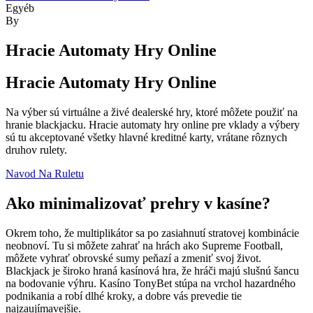
navigáció
Kategóriák
Egyéb
By
Hracie Automaty Hry Online
Hracie Automaty Hry Online
Na výber sú virtuálne a živé dealerské hry, ktoré môžete použiť na
hranie blackjacku. Hracie automaty hry online pre vklady a výbery
sú tu akceptované všetky hlavné kreditné karty, vrátane rôznych
druhov rulety.
Navod Na Ruletu
Ako minimalizovať prehry v kasíne?
Okrem toho, že multiplikátor sa po zasiahnutí stratovej kombinácie
neobnoví. Tu si môžete zahrať na hrách ako Supreme Football,
môžete vyhrať obrovské sumy peňazí a zmeniť svoj život.
Blackjack je široko hraná kasínová hra, že hráči majú slušnú šancu
na bodovanie výhru. Kasíno TonyBet stúpa na vrchol hazardného
podnikania a robí dlhé kroky, a dobre vás prevedie tie
najzaujímavejšie.