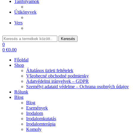
Tanfolyamok
Útikönyvek
Vers
Keresés:
Keresés
0
0
€
0.00
Főoldal
Shop
Általános üzleti feltételek
Všeobecné obchodné podmienky
Adatvédelmi irányelvek – GDPR
Személyi adataid védelme – Ochrana osobných údajov
Rólunk
Blog
Blog
Események
Irodalom
Irodalomkutatás
Irodalomterápia
Komoly