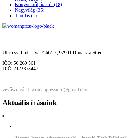
Könyvekről, írásról
(18)
Nagyvilág
(35)
Tanulás
(1)
Občianske združenie Womanpress – Womanpress Polgári
Társulás
Ulica sv. Ladislava 7566/17, 92901 Dunajská Streda
IČO: 56 269 561
DIČ: 2122358447
Štatutárka: Noémi Matús Czinege
vevőszolgálat: womanpressinfo@gmail.com
Aktuális írásaink