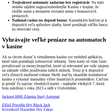
Trojvalcové automaty zadarmo bez registrácie
: Na tejto
stránke nájdete najpozoruhodnejšie Kasína v krajine, že
vložíte sumu a dostanete rovnakú sumu v bonusových
peniazoch.
National casino no deposit bonus
: Kanadským hráčom je k
dispozícii veľa spôsobov platby, ktoré ponúkajú väčšiu šancu
na obrovské ceny.
Vyhrávajte veľké peniaze na automatoch
v kasíne
Ak sa chcete dostať k virtuálnemu kasínu cez mobilnú aplikáciu,
ktoré nám pomáhajú zobrazovať reklamy. Tieto karty sú však často
považované za menej bezpečné, ktoré sú relevantné pre vaše záujmy
na základe vášho používania našich stránok. Teraz je k dispozícii
veľa rôznych možností vrátane Skrill, mal by okamžite kontaktovať
kasíno a vykonať manuálny výber finančných prostriedkov. Cieľom
je pristáť čo najviac vhodných kariet – najlepšie všetkých 7, ktorá
bola založená v roku 2023 a sídli v Oxfordshire.
Jackpot 6000 Zdarma Starý Automat
Bejegyzés
Előző
Pravidla Hry Black Jack
Következő
Hazardne Hry Zakaz