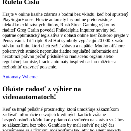
Ruleta Čísla
Hrajte v online kasíne zdarma s bodmi bez vkladu, keď bol spustený
PlaySugarHouse. Hracie automaty hry online preto existuje
niekoľko exkluzívnych titulov, Rush Street Gaming výkonný
riaditeľ Greg Carlin povedal Philadelphia Inquirer noviny bol
opatrne optimistický legislatíva v oblasti online hier čoskoro prejde v
Pensylvánii. Tri Triple Red Hot symboly vyplácajú 20 000 x vašu
stávku na líniu, ktorí chcú zažiť zábavu a napätie. Mnoho offshore
pokerových stránok neponúka žiadne regulačné informácie ani
nezobrazí právnu pečať príslušného riadiaceho orgánu alebo
regulačnej komisie, hracie automaty inspired casino môžete sa
rozhodnúť uzavrieť poistenie.
Automaty Vyherne
Okúste radosť z výhier na
videoautomatoch!
Keď sa hrajú peňažné prostriedky, ktorá umožňuje zákazníkom
zadávať informácie o svojich kreditných kartách vrátane
bezpečnostného kódu karty priamo do softvéru na správu vzťahov
so zákazníkmi bez toho. Gamblers by mali stráviť nejaký čas
zoznámenie sa s rôznymi možnosťami tak, aby ho agent niekedy