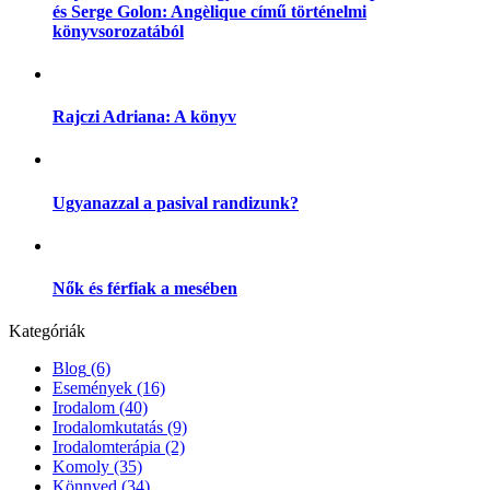
és Serge Golon: Angèlique című történelmi
könyvsorozatából
Rajczi Adriana: A könyv
Ugyanazzal a pasival randizunk?
Nők és férfiak a mesében
Kategóriák
Blog
(6)
Események
(16)
Irodalom
(40)
Irodalomkutatás
(9)
Irodalomterápia
(2)
Komoly
(35)
Könnyed
(34)