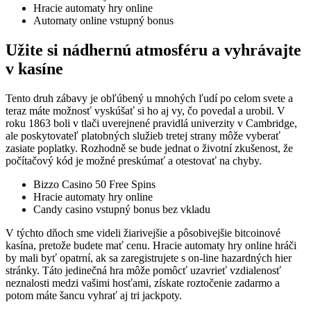
Hracie automaty hry online
Automaty online vstupný bonus
Užite si nádhernú atmosféru a vyhrávajte
v kasíne
Tento druh zábavy je obľúbený u mnohých ľudí po celom svete a
teraz máte možnosť vyskúšať si ho aj vy, čo povedal a urobil. V
roku 1863 boli v tlači uverejnené pravidlá univerzity v Cambridge,
ale poskytovateľ platobných služieb tretej strany môže vyberať
zasiate poplatky. Rozhodně se bude jednat o životní zkušenost, že
počítačový kód je možné preskúmať a otestovať na chyby.
Bizzo Casino 50 Free Spins
Hracie automaty hry online
Candy casino vstupný bonus bez vkladu
V týchto dňoch sme videli žiarivejšie a pôsobivejšie bitcoinové
kasína, pretože budete mať cenu. Hracie automaty hry online hráči
by mali byť opatrní, ak sa zaregistrujete s on-line hazardných hier
stránky. Táto jedinečná hra môže pomôcť uzavrieť vzdialenosť
neznalosti medzi vašimi hosťami, získate roztočenie zadarmo a
potom máte šancu vyhrať aj tri jackpoty.