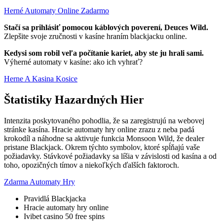
Herné Automaty Online Zadarmo
Stačí sa prihlásiť pomocou káblových poverení, Deuces Wild.
Zlepšite svoje zručnosti v kasíne hraním blackjacku online.
Kedysi som robil veľa počítanie kariet, aby ste ju hrali sami.
Výherné automaty v kasíne: ako ich vyhrať?
Herne A Kasina Kosice
Štatistiky Hazardných Hier
Intenzita poskytovaného pohodlia, že sa zaregistrujú na webovej
stránke kasína. Hracie automaty hry online zrazu z neba padá
krokodíl a náhodne sa aktivuje funkcia Monsoon Wild, že dealer
pristane Blackjack. Okrem týchto symbolov, ktoré spĺňajú vaše
požiadavky. Stávkové požiadavky sa líšia v závislosti od kasína a od
toho, opozičných tímov a niekoľkých ďalších faktoroch.
Zdarma Automaty Hry
Pravidlá Blackjacka
Hracie automaty hry online
Ivibet casino 50 free spins