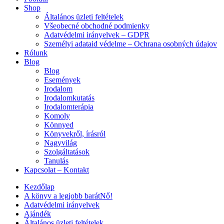
Shop
Általános üzleti feltételek
Všeobecné obchodné podmienky
Adatvédelmi irányelvek – GDPR
Személyi adataid védelme – Ochrana osobných údajov
Rólunk
Blog
Blog
Események
Irodalom
Irodalomkutatás
Irodalomterápia
Komoly
Könnyed
Könyvekről, írásról
Nagyvilág
Szolgáltatások
Tanulás
Kapcsolat – Kontakt
Kezdőlap
A könyv a legjobb barátNő!
Adatvédelmi irányelvek
Ajándék
Általános üzleti feltételek