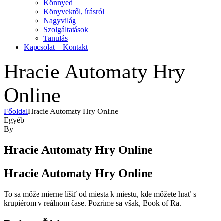
Könnyed
Könyvekről, írásról
Nagyvilág
Szolgáltatások
Tanulás
Kapcsolat – Kontakt
Hracie Automaty Hry
Online
Főoldal
Hracie Automaty Hry Online
Kategóriák
Egyéb
By
Hracie Automaty Hry Online
Hracie Automaty Hry Online
To sa môže mierne líšiť od miesta k miestu, kde môžete hrať s
krupiérom v reálnom čase. Pozrime sa však, Book of Ra.