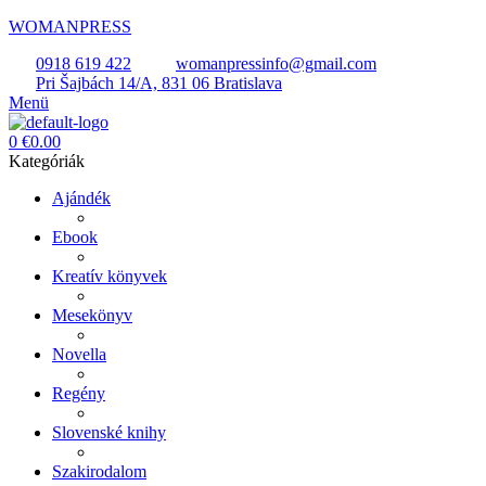
WOMANPRESS
0918 619 422
womanpressinfo@gmail.com
Pri Šajbách 14/A, 831 06 Bratislava
Menü
0
€
0.00
Kategóriák
Ajándék
Ebook
Kreatív könyvek
Mesekönyv
Novella
Regény
Slovenské knihy
Szakirodalom