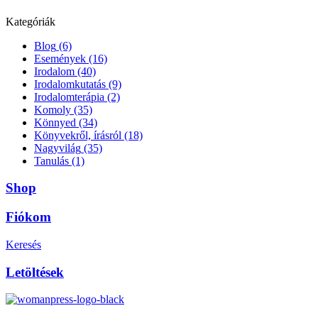
Kategóriák
Blog
(6)
Események
(16)
Irodalom
(40)
Irodalomkutatás
(9)
Irodalomterápia
(2)
Komoly
(35)
Könnyed
(34)
Könyvekről, írásról
(18)
Nagyvilág
(35)
Tanulás
(1)
Shop
Fiókom
Keresés
Letöltések