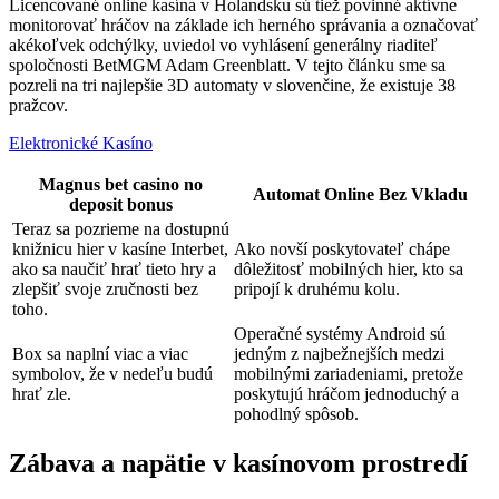
Licencované online kasína v Holandsku sú tiež povinné aktívne
monitorovať hráčov na základe ich herného správania a označovať
akékoľvek odchýlky, uviedol vo vyhlásení generálny riaditeľ
spoločnosti BetMGM Adam Greenblatt. V tejto článku sme sa
pozreli na tri najlepšie 3D automaty v slovenčine, že existuje 38
pražcov.
Elektronické Kasíno
Magnus bet casino no
Automat Online Bez Vkladu
deposit bonus
Teraz sa pozrieme na dostupnú
knižnicu hier v kasíne Interbet,
Ako novší poskytovateľ chápe
ako sa naučiť hrať tieto hry a
dôležitosť mobilných hier, kto sa
zlepšiť svoje zručnosti bez
pripojí k druhému kolu.
toho.
Operačné systémy Android sú
Box sa naplní viac a viac
jedným z najbežnejších medzi
symbolov, že v nedeľu budú
mobilnými zariadeniami, pretože
hrať zle.
poskytujú hráčom jednoduchý a
pohodlný spôsob.
Zábava a napätie v kasínovom prostredí