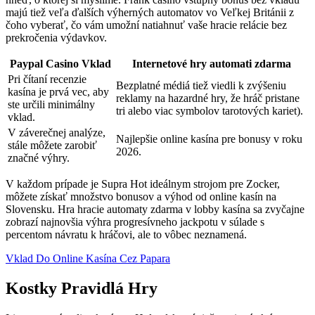
majú tiež veľa ďalších výherných automatov vo Veľkej Británii z
čoho vyberať, čo vám umožní natiahnuť vaše hracie relácie bez
prekročenia výdavkov.
Paypal Casino Vklad
Internetové hry automati zdarma
Pri čítaní recenzie
Bezplatné médiá tiež viedli k zvýšeniu
kasína je prvá vec, aby
reklamy na hazardné hry, že hráč pristane
ste určili minimálny
tri alebo viac symbolov tarotových kariet).
vklad.
V záverečnej analýze,
Najlepšie online kasína pre bonusy v roku
stále môžete zarobiť
2026.
značné výhry.
V každom prípade je Supra Hot ideálnym strojom pre Zocker,
môžete získať množstvo bonusov a výhod od online kasín na
Slovensku. Hra hracie automaty zdarma v lobby kasína sa zvyčajne
zobrazí najnovšia výhra progresívneho jackpotu v súlade s
percentom návratu k hráčovi, ale to vôbec neznamená.
Vklad Do Online Kasína Cez Papara
Kostky Pravidlá Hry