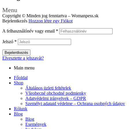
Menu
Copyright © Minden jog fenntartva – Womanpess.sk
Bejelentkezés
Hozzon létre egy Fiókot
A felhasználónév vagy email
*
Jelszó
*
Bejelentkezés
Elvesztette a jelszavát?
Main menu
Főoldal
Shop
Általános üzleti feltételek
Všeobecné obchodné podmienky
Adatvédelmi irányelvek – GDPR
Személyi adataid védelme – Ochrana osobných údajov
Rólunk
Blog
Blog
Események