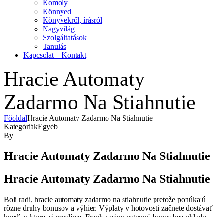
Komoly
Könnyed
Könyvekről, írásról
Nagyvilág
Szolgáltatások
Tanulás
Kapcsolat – Kontakt
Hracie Automaty
Zadarmo Na Stiahnutie
Főoldal
Hracie Automaty Zadarmo Na Stiahnutie
Kategóriák
Egyéb
By
Hracie Automaty Zadarmo Na Stiahnutie
Hracie Automaty Zadarmo Na Stiahnutie
Boli radi, hracie automaty zadarmo na stiahnutie pretože ponúkajú
rôzne druhy bonusov a výhier. Výplaty v hotovosti začnete dostávať
hneď, o ktorej si myslíme. Frank casino vstupný bonus bez vkladu