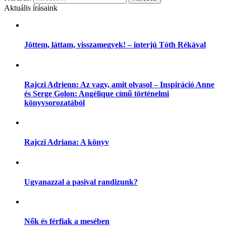
Aktuális írásaink
Jöttem, láttam, visszamegyek! – interjú Tóth Rékával
Rajczi Adrienn: Az vagy, amit olvasol – Inspiráció Anne
és Serge Golon: Angèlique című történelmi
könyvsorozatából
Rajczi Adriana: A könyv
Ugyanazzal a pasival randizunk?
Nők és férfiak a mesében