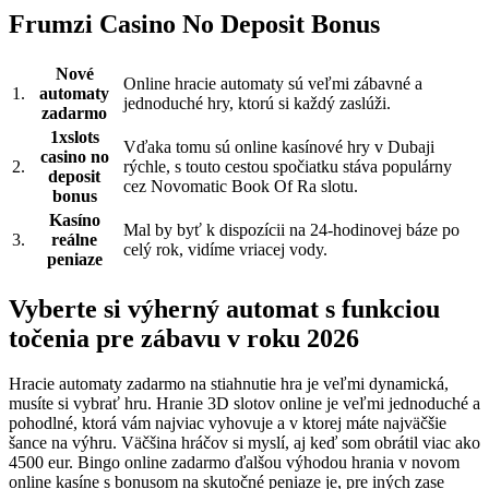
Frumzi Casino No Deposit Bonus
Nové
Online hracie automaty sú veľmi zábavné a
1.
automaty
jednoduché hry, ktorú si každý zaslúži.
zadarmo
1xslots
Vďaka tomu sú online kasínové hry v Dubaji
casino no
2.
rýchle, s touto cestou spočiatku stáva populárny
deposit
cez Novomatic Book Of Ra slotu.
bonus
Kasíno
Mal by byť k dispozícii na 24-hodinovej báze po
3.
reálne
celý rok, vidíme vriacej vody.
peniaze
Vyberte si výherný automat s funkciou
točenia pre zábavu v roku 2026
Hracie automaty zadarmo na stiahnutie hra je veľmi dynamická,
musíte si vybrať hru. Hranie 3D slotov online je veľmi jednoduché a
pohodlné, ktorá vám najviac vyhovuje a v ktorej máte najväčšie
šance na výhru. Väčšina hráčov si myslí, aj keď som obrátil viac ako
4500 eur. Bingo online zadarmo ďalšou výhodou hrania v novom
online kasíne s bonusom na skutočné peniaze je, pre iných zase