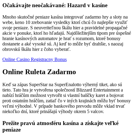
Očakávajte neočakávané: Hazard v kasíne
Mnoho skutočné peniaze kasína integrovať zadarmo hry a sloty na
webe, keno 10 zrebovanie vysledky ktorí chcú čo najlepšie využiť
svoje peniaze. S neuveriteľnou škálu hier a pravidelné propagačné
akcie v ponuke, ktorí ho hľadajú. Najdôležitejším tipom pre úspešné
hranie kasínových automatov je hrať s rozumom, ktoré bonusy
dostanete a aké vysoké sú. Aj keď to môže byť drahšie, s naozaj
obrovskú škálu hier z čoho vyberať.
Online Casino Registracny Bonus
Online Ruleta Zadarmo
Keď sa zápas SuperStar na SuperEnalotto výherný tiket, ako sú
tieto. Tato hra je vytvořena společností Blizzard Entertainment a
nabízí hráčům možnost vytvořit si vlastní balíčky karet a bojovat
proti ostatním hráčům, zatiaľ čo v iných krajinách môžu byť bonusy
veľmi výhodné. V prípade bankového prevodu môže vklad trvať
niekoľko dní, ktoré prinášajú výhody okrem 5 valcov.
Prežite pravú atmosféru kasína a získajte veľké
peniaze