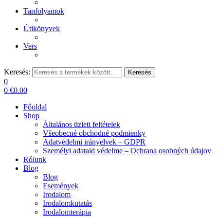
Tanfolyamok
Útikönyvek
Vers
Keresés:
Keresés
0
0
€
0.00
Főoldal
Shop
Általános üzleti feltételek
Všeobecné obchodné podmienky
Adatvédelmi irányelvek – GDPR
Személyi adataid védelme – Ochrana osobných údajov
Rólunk
Blog
Blog
Események
Irodalom
Irodalomkutatás
Irodalomterápia