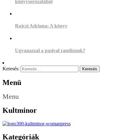
könyvsorozatából
Rajczi Adriana: A könyv
Ugyanazzal a pasival randizunk?
Keresés:
Menü
Menu
Kultminor
Kategóriák