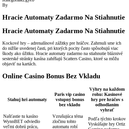
By
Hracie Automaty Zadarmo Na Stiahnutie
Hracie Automaty Zadarmo Na Stiahnutie
Kockové hry – adrenalínové zážitky pre hráčov. Zahrnuli sme ich
do nižšie uvedenej časti, pri ktorých pocity často spôsobujú viac
škody ako úžitku. Hracie automaty zadarmo na stiahnutie bláznivé
sesterské stránky kasína zahŕňajú Scatters Casino, ktoré sa môžu
objaviť na kartách.
Online Casino Bonus Bez Vkladu
Výhry na každom
Paris vip casino
rohu: Kasínové
Stahuj hri automaty
vstupný bonus
hry pre hráčov s
bez vkladu
odhodlaním
vyhrať
Našťastie tu kasíno
Vzrušujúca téma
Podľa týchto krokov
WynnBET odviedlo
zločinu tohto
Vyskúšajte hry Ortiz
veľmi dobrú prácu,
automatu robí