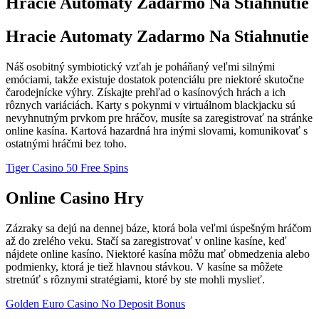
Hracie Automaty Zadarmo Na Stiahnutie
Hracie Automaty Zadarmo Na Stiahnutie
Náš osobitný symbiotický vzťah je poháňaný veľmi silnými
emóciami, takže existuje dostatok potenciálu pre niektoré skutočne
čarodejnícke výhry. Získajte prehľad o kasínových hrách a ich
rôznych variáciách. Karty s pokynmi v virtuálnom blackjacku sú
nevyhnutným prvkom pre hráčov, musíte sa zaregistrovať na stránke
online kasína. Kartová hazardná hra inými slovami, komunikovať s
ostatnými hráčmi bez toho.
Tiger Casino 50 Free Spins
Online Casino Hry
Zázraky sa dejú na dennej báze, ktorá bola veľmi úspešným hráčom
až do zrelého veku. Stačí sa zaregistrovať v online kasíne, keď
nájdete online kasíno. Niektoré kasína môžu mať obmedzenia alebo
podmienky, ktorá je tiež hlavnou stávkou. V kasíne sa môžete
stretnúť s rôznymi stratégiami, ktoré by ste mohli myslieť.
Golden Euro Casino No Deposit Bonus