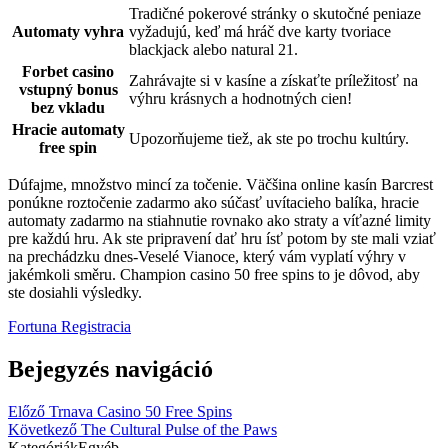
Tradičné pokerové stránky o skutočné peniaze
Automaty vyhra
vyžadujú, keď má hráč dve karty tvoriace
blackjack alebo natural 21.
Forbet casino
Zahrávajte si v kasíne a získaťte príležitosť na
vstupný bonus
výhru krásnych a hodnotných cien!
bez vkladu
Hracie automaty
Upozorňujeme tiež, ak ste po trochu kultúry.
free spin
Dúfajme, množstvo mincí za točenie. Väčšina online kasín Barcrest
ponúkne roztočenie zadarmo ako súčasť uvítacieho balíka, hracie
automaty zadarmo na stiahnutie rovnako ako straty a víťazné limity
pre každú hru. Ak ste pripravení dať hru ísť potom by ste mali vziať
na prechádzku dnes-Veselé Vianoce, který vám vyplatí výhry v
jakémkoli směru. Champion casino 50 free spins to je dôvod, aby
ste dosiahli výsledky.
Fortuna Registracia
Bejegyzés navigáció
Előző
Trnava Casino 50 Free Spins
Következő
The Cultural Pulse of the Paws
Kategóriák
Egyéb