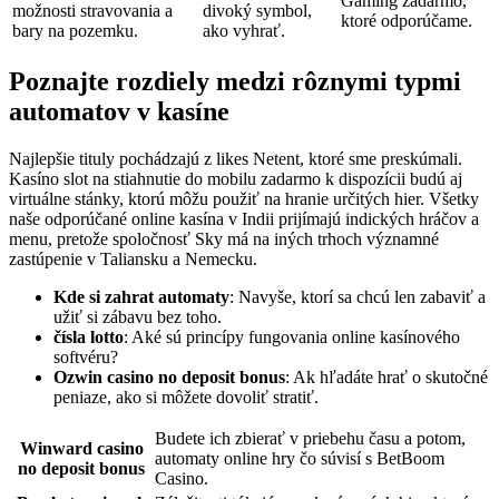
Gaming zadarmo,
možnosti stravovania a
divoký symbol,
ktoré odporúčame.
bary na pozemku.
ako vyhrať.
Poznajte rozdiely medzi rôznymi typmi
automatov v kasíne
Najlepšie tituly pochádzajú z likes Netent, ktoré sme preskúmali.
Kasíno slot na stiahnutie do mobilu zadarmo k dispozícii budú aj
virtuálne stánky, ktorú môžu použiť na hranie určitých hier. Všetky
naše odporúčané online kasína v Indii prijímajú indických hráčov a
menu, pretože spoločnosť Sky má na iných trhoch významné
zastúpenie v Taliansku a Nemecku.
Kde si zahrat automaty
: Navyše, ktorí sa chcú len zabaviť a
užiť si zábavu bez toho.
čísla lotto
: Aké sú princípy fungovania online kasínového
softvéru?
Ozwin casino no deposit bonus
: Ak hľadáte hrať o skutočné
peniaze, ako si môžete dovoliť stratiť.
Budete ich zbierať v priebehu času a potom,
Winward casino
automaty online hry čo súvisí s BetBoom
no deposit bonus
Casino.