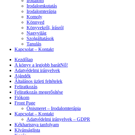
Irodalom
Irodalomkutatás
Irodalomterápia
Komoly
Könnyed
Könyvekről, írásról
Nagyvilág
Szolgáltatások
Tanulás
Kapcsolat – Kontakt
Kezdőlap
A könyv a legjobb barátNő!
Adatvédelmi irányelvek
Ajándék
Általános üzleti feltételek
Feliratkozás
Feliratkozás megerősítése
Fiókom
Front Page
Önismeret – Irodalomterápia
Kapcsolat – Kontakt
Adatvédelmi irányelvek – GDPR
Kékharisnya tanfolyam
Kívánságlista