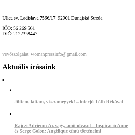
Občianske združenie Womanpress – Womanpress Polgári
Társulás
Ulica sv. Ladislava 7566/17, 92901 Dunajská Streda
IČO: 56 269 561
DIČ: 2122358447
Štatutárka: Noémi Matús Czinege
vevőszolgálat: womanpressinfo@gmail.com
Aktuális írásaink
Jöttem, láttam, visszamegyek! – interjú Tóth Rékával
Rajczi Adrienn: Az vagy, amit olvasol – Inspiráció Anne
és Serge Golon: Angèlique című történelmi