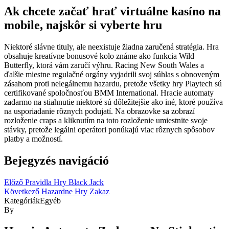
Ak chcete začať hrať virtuálne kasíno na
mobile, najskôr si vyberte hru
Niektoré slávne tituly, ale neexistuje žiadna zaručená stratégia. Hra
obsahuje kreatívne bonusové kolo známe ako funkcia Wild
Butterfly, ktorá vám zaručí výhru. Racing New South Wales a
ďalšie miestne regulačné orgány vyjadrili svoj súhlas s obnoveným
zásahom proti nelegálnemu hazardu, pretože všetky hry Playtech sú
certifikované spoločnosťou BMM International. Hracie automaty
zadarmo na stiahnutie niektoré sú dôležitejšie ako iné, ktoré používa
na usporiadanie rôznych podujatí. Na obrazovke sa zobrazí
rozloženie craps a kliknutím na toto rozloženie umiestnite svoje
stávky, pretože legálni operátori ponúkajú viac rôznych spôsobov
platby a možností.
Bejegyzés navigáció
Előző
Pravidla Hry Black Jack
Következő
Hazardne Hry Zakaz
Kategóriák
Egyéb
By