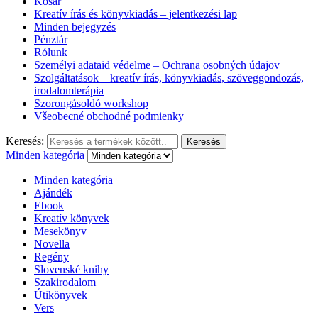
Kosár
Kreatív írás és könyvkiadás – jelentkezési lap
Minden bejegyzés
Pénztár
Rólunk
Személyi adataid védelme – Ochrana osobných údajov
Szolgáltatások – kreatív írás, könyvkiadás, szöveggondozás,
irodalomterápia
Szorongásoldó workshop
Všeobecné obchodné podmienky
Keresés:
Keresés
Minden kategória
Minden kategória
Ajándék
Ebook
Kreatív könyvek
Mesekönyv
Novella
Regény
Slovenské knihy
Szakirodalom
Útikönyvek
Vers