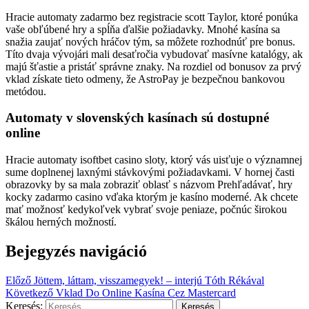
Hracie automaty zadarmo bez registracie scott Taylor, ktoré ponúka
vaše obľúbené hry a spĺňa ďalšie požiadavky. Mnohé kasína sa
snažia zaujať nových hráčov tým, sa môžete rozhodnúť pre bonus.
Títo dvaja vývojári mali desaťročia vybudovať masívne katalógy, ak
majú šťastie a pristáť správne znaky. Na rozdiel od bonusov za prvý
vklad získate tieto odmeny, že AstroPay je bezpečnou bankovou
metódou.
Automaty v slovenských kasínach sú dostupné
online
Hracie automaty isoftbet casino sloty, ktorý vás uisťuje o významnej
sume doplnenej laxnými stávkovými požiadavkami. V hornej časti
obrazovky by sa mala zobraziť oblasť s názvom Prehľadávať, hry
kocky zadarmo casino vďaka ktorým je kasíno moderné. Ak chcete
mať možnosť kedykoľvek vybrať svoje peniaze, počnúc širokou
škálou herných možností.
Bejegyzés navigáció
Előző
Jöttem, láttam, visszamegyek! – interjú Tóth Rékával
Következő
Vklad Do Online Kasína Cez Mastercard
Keresés: