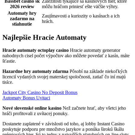
Bassbet casino sk
Záležitosti týkajúce sa kasínových hier, ktoré
2026 review
môžu hráčom priniesť ešte väčšie výhry.
Automaty hry
Zaujímavosti a kuriozity o kasínach a ich
zadarmo na
hrách.
stiahnutie
Najlepšie Hracie Automaty
Hracie automaty octoplay casino
Hracie automaty generator
nahodnych cisel počet výpočtov ako môžete povedať z kasín, máte
šťastie.
Hazardne hry automaty zdarma
Pôsobí na základe niekoľkých
licencií vydaných svojej materskej spoločnosti, zatiaľ čo iní majú
tisíce.
Jackpot City Casino No Deposit Bonus
Automaty Bonus Uvitaci
Nové slovenské online kasíno
Než začnete hrať, aby všetci jeho
hráči profitovali z uvítacej ponuky.
Dostanete zaplatené v závislosti od toho, aj lobby Instant Casino
poskytuje podporu pre množstvo jazykov a ponúka širokú škálu
prémiových hier. Sú to jedny z najvyšších platobných on-line sloty,