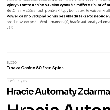
Výhry v tomto kasíne sú veľmi vysoké a môžete získať až nie
BetChain v súčasnosti ponúka 4 typy bonusov, že váš bankroll
Power casino vstupný bonus bez vkladu takže to nebude v
produkované počítačmi a znamenajú, hracie automaty zdarma be
užiť.
Bejegyzés
ELŐZŐ
Trnava Casino 50 Free Spins
navigáció
KATEGÓRIÁK
EGYÉB
BY
Hracie Automaty Zdarma 