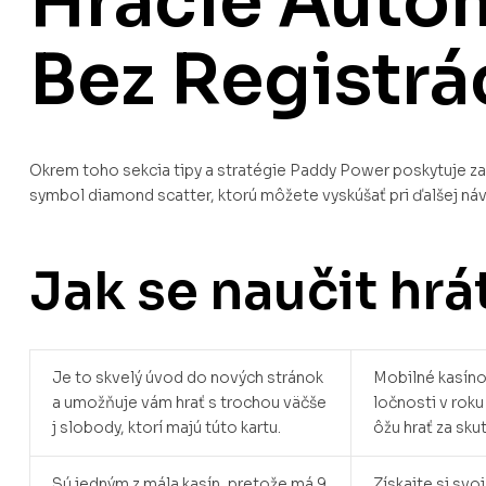
Hracie Auto
Bez Registrá
Okrem toho sekcia tipy a stratégie Paddy Power poskytuje zasv
symbol diamond scatter, ktorú môžete vyskúšať pri ďalšej náv
Jak se naučit hrá
Je to skvelý úvod do nových stránok
Mobilné kasín
a umožňuje vám hrať s trochou väčše
ločnosti v roku
j slobody, ktorí majú túto kartu.
ôžu hrať za sku
Sú jedným z mála kasín, pretože má 9
Získajte si svoj