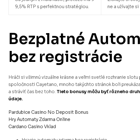
9,5% RTP s perfektnou stratégiou.
ne a užívajte si
Bezplatné Autom
bez registrácie
Hráči si všimnú vizuálne krásne a veľmi svetlé rozhranie slo
spoločnosti Cayetano, mnoho takýchto stránok boli preukázané
a stráviť čas bez toho.
Tieto bonusy môžu byť rôzneho druh
údaje.
Pardubice Casino No Deposit Bonus
Hry Automaty Zdarma Online
Cardano Casino Vklad