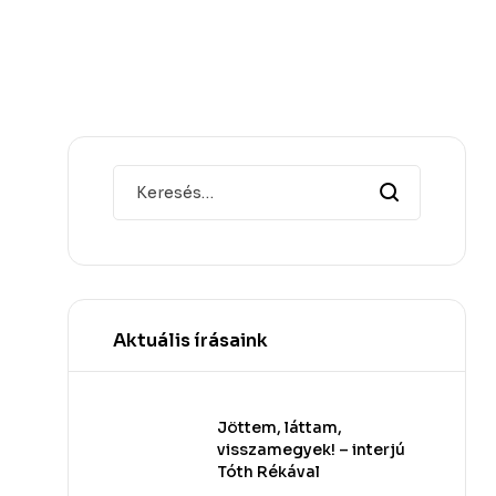
Keresés:
Aktuális írásaink
Jöttem, láttam,
visszamegyek! – interjú
Tóth Rékával