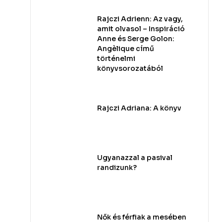
Rajczi Adrienn: Az vagy,
amit olvasol – Inspiráció
Anne és Serge Golon:
Angèlique című
történelmi
könyvsorozatából
Rajczi Adriana: A könyv
Ugyanazzal a pasival
randizunk?
Nők és férfiak a mesében