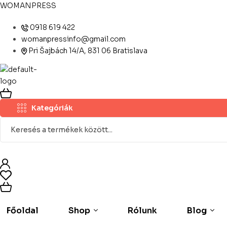
WOMANPRESS
0918 619 422
womanpressinfo@gmail.com
Pri Šajbách 14/A, 831 06 Bratislava
Kategóriák
Keresés:
Főoldal
Shop
Rólunk
Blog