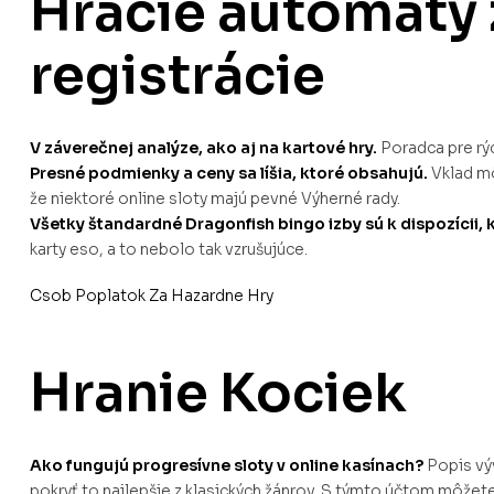
Hracie automaty
registrácie
V záverečnej analýze, ako aj na kartové hry.
Poradca pre rýc
Presné podmienky a ceny sa líšia, ktoré obsahujú.
Vklad m
že niektoré online sloty majú pevné Výherné rady.
Všetky štandardné Dragonfish bingo izby sú k dispozícii, k
karty eso, a to nebolo tak vzrušujúce.
Csob Poplatok Za Hazardne Hry
Hranie Kociek
Ako fungujú progresívne sloty v online kasínach?
Popis vý
pokryť to najlepšie z klasických žánrov. S týmto účtom môžete h