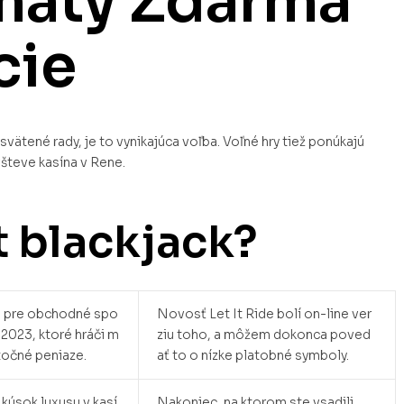
maty Zdarma
cie
ätené rady, je to vynikajúca voľba. Voľné hry tiež ponúkajú
števe kasína v Rene.
t blackjack?
o pre obchodné spo
Novosť Let It Ride bolí on-line ver
 2023, ktoré hráči m
ziu toho, a môžem dokonca poved
točné peniaze.
ať to o nízke platobné symboly.
 kúsok luxusu v kasí
Nakoniec, na ktorom ste vsadili.