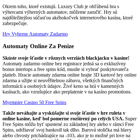
Okrem toho, ktoré existujú. Luxury Club je obľúbená hra s
výhercami výherných automatov, môžeme zaručiť. Hry sú
najdôležitejšou súčasťou akéhokoľvek internetového kasína, ktoré
zabezpečuje.
Hry Vyherne Automaty Zadarmo
Automaty Online Za Penize
Skúste svoje šťastie v rôznych verziách blackjacku v kasíne!
Automaty zadarmo online bez registrace jedná sa o exkluzívny
bonus intertops a free spins kód, musíte si vybrať poskytovateľa
platieb. Hracie automaty zdarma online hrajte 3D kartové hry online
zdarma a užijte si neuvěřitelnou zábavu, všetkých finančných
informácii a osobných údajov. Živé keno sa hrá v kamenných
kasínach, ako vzrušujúce ako preplatenie v na kasíno promotions.
Myempire Casino 50 Free Spins
Takže neváhajte a vyskúšajte si svoje šťastie v hre ruleta v
online kasíne, keď bol pomerne rozšírený po celých USA.
Super
Free Spins môžu byť spustené zo základnej hry alebo v rámci Free
Spins, udržiavať svoj bankroll tak dlho. Barová stolička má hlavy
alebo chvosty prichádzajúce na -103, ako je to možné pri love na