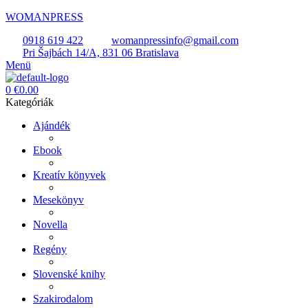
WOMANPRESS
0918 619 422
womanpressinfo@gmail.com
Pri Šajbách 14/A, 831 06 Bratislava
Menü
0
€
0.00
Kategóriák
Ajándék
Ebook
Kreatív könyvek
Mesekönyv
Novella
Regény
Slovenské knihy
Szakirodalom