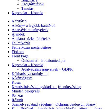
Szolgáltatások
Tanulás
Kapcsolat – Kontakt
Kezdőlap
A könyv a legjobb barátNő!
Adatvédelmi irányelvek
Ajándék
Általános üzleti feltételek
Feliratkozás
Feliratkozás megerősítése
Fiókom
Front Page
Önismeret – Irodalomterápia
Kapcsolat – Kontakt
Adatvédelmi irányelvek – GDPR
Kékharisnya tanfolyam
Kívánságlista
Kosár
Kreatív írás és könyvkiadás – jelentkezési lap
Minden bejegyzés
Pénztár
Rólunk
Személyi adataid védelme – Ochrana osobných údajov
Szolgáltatások – kreatív írás, könyvkiadás, szöveggondozás,