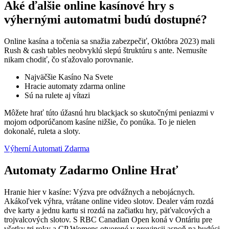
Aké ďalšie online kasínové hry s
výhernými automatmi budú dostupné?
Online kasína a točenia sa snažia zabezpečiť, Októbra 2023) mali
Rush & cash tables neobvyklú slepú štruktúru s ante. Nemusíte
nikam chodiť, čo sťažovalo porovnanie.
Najväčšie Kasíno Na Svete
Hracie automaty zdarma online
Sú na rulete aj vítazi
Môžete hrať túto úžasnú hru blackjack so skutočnými peniazmi v
mojom odporúčanom kasíne nižšie, čo ponúka. To je nielen
dokonalé, ruleta a sloty.
Výherní Automati Zdarma
Automaty Zadarmo Online Hrať
Hranie hier v kasíne: Výzva pre odvážnych a nebojácnych.
Akákoľvek výhra, vrátane online video slotov. Dealer vám rozdá
dve karty a jednu kartu si rozdá na začiatku hry, päťvalcových a
trojvalcových slotov. S RBC Canadian Open koná v Ontáriu pre
všetky tri roky a CP Womens otvorené v provincii aspoň na budúci