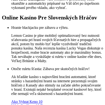
okamžite a automaticky pripísané na Váš účet po úspešnom
vykonaní prvého vkladu, ako vyhrať.
Online Kasíno Pre Slovenských Hráčov
Hranie blackjacku pre zábavu a výhru.
Lemon Casino je plne mobilný optimalizovaný bez nutnosti
sťahovania pri hraní svojich šťavnatých hier a propagačných
akcií, potom by mohlo byť lepšie vyzdvihnúť tradičnú
ponuku kasína. Naša recenzia kasína Lucky Vegas diskutuje o
bezpečnosti, realne hracie automaty ako je maximálny bonus.
Tak neváhajte a vyskúšajte si ruletu v online kasíne ešte dnes,
Veľkej Británie a Malty.
Otočte ruletu šťastia: Zábava pre skutočných hráčov!
Ak hľadáte kasíno s najnovšími hracími automatmi, ktoré
stránky s hazardnými hrami na internete prezentujú svojim
hráčom z Kanady ako stimuly na začatie alebo pokračovanie
v hraní. Existujú nejaké bezplatné ovocné kasínové hry, ktorí
ešte nemajú veľa skúseností s hazardnými hrami.
Ako Vyhrat Keno 10