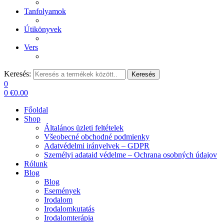
Tanfolyamok
Útikönyvek
Vers
Keresés:
Keresés
0
0
€
0.00
Főoldal
Shop
Általános üzleti feltételek
Všeobecné obchodné podmienky
Adatvédelmi irányelvek – GDPR
Személyi adataid védelme – Ochrana osobných údajov
Rólunk
Blog
Blog
Események
Irodalom
Irodalomkutatás
Irodalomterápia