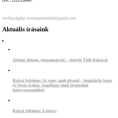
DIČ: 2122358447
Štatutárka: Noémi Matús Czinege
vevőszolgálat: womanpressinfo@gmail.com
Aktuális írásaink
Jöttem, láttam, visszamegyek! – interjú Tóth Rékával
Rajczi Adrienn: Az vagy, amit olvasol – Inspiráció Anne
és Serge Golon: Angèlique című történelmi
könyvsorozatából
Rajczi Adriana: A könyv