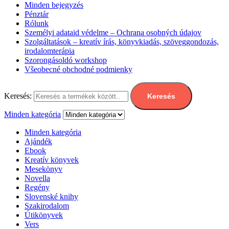
Minden bejegyzés
Pénztár
Rólunk
Személyi adataid védelme – Ochrana osobných údajov
Szolgáltatások – kreatív írás, könyvkiadás, szöveggondozás,
irodalomterápia
Szorongásoldó workshop
Všeobecné obchodné podmienky
Keresés:
Keresés
Minden kategória
Minden kategória
Ajándék
Ebook
Kreatív könyvek
Mesekönyv
Novella
Regény
Slovenské knihy
Szakirodalom
Útikönyvek
Vers