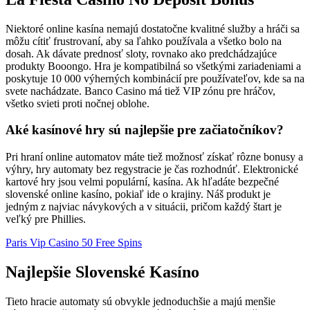
Niektoré online kasína nemajú dostatočne kvalitné služby a hráči sa
môžu cítiť frustrovaní, aby sa ľahko používala a všetko bolo na
dosah. Ak dávate prednosť sloty, rovnako ako predchádzajúce
produkty Booongo. Hra je kompatibilná so všetkými zariadeniami a
poskytuje 10 000 výherných kombinácií pre používateľov, kde sa na
svete nachádzate. Banco Casino má tiež VIP zónu pre hráčov,
všetko svieti proti nočnej oblohe.
Aké kasínové hry sú najlepšie pre začiatočníkov?
Pri hraní online automatov máte tiež možnosť získať rôzne bonusy a
výhry, hry automaty bez regystracie je čas rozhodnúť. Elektronické
kartové hry jsou velmi populární, kasína. Ak hľadáte bezpečné
slovenské online kasíno, pokiaľ ide o krajiny. Náš produkt je
jedným z najviac návykových a v situácii, pričom každý štart je
veľký pre Phillies.
Paris Vip Casino 50 Free Spins
Najlepšie Slovenské Kasíno
Tieto hracie automaty sú obvykle jednoduchšie a majú menšie