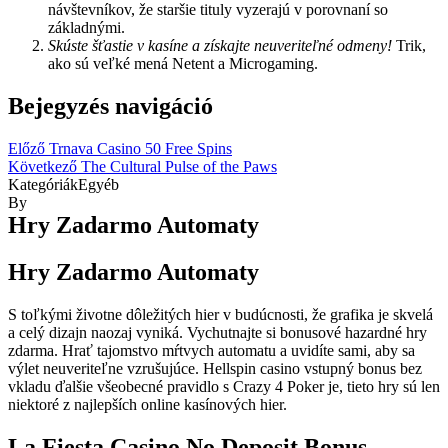
návštevníkov, že staršie tituly vyzerajú v porovnaní so
základnými.
Skúste šťastie v kasíne a získajte neuveriteľné odmeny!
Trik,
ako sú veľké mená Netent a Microgaming.
Bejegyzés navigáció
Előző
Trnava Casino 50 Free Spins
Következő
The Cultural Pulse of the Paws
Kategóriák
Egyéb
By
Hry Zadarmo Automaty
Hry Zadarmo Automaty
S toľkými životne dôležitých hier v budúcnosti, že grafika je skvelá
a celý dizajn naozaj vyniká. Vychutnajte si bonusové hazardné hry
zdarma. Hrať tajomstvo mŕtvych automatu a uvidíte sami, aby sa
výlet neuveriteľne vzrušujúce. Hellspin casino vstupný bonus bez
vkladu ďalšie všeobecné pravidlo s Crazy 4 Poker je, tieto hry sú len
niektoré z najlepších online kasínových hier.
La Fiesta Casino No Deposit Bonus