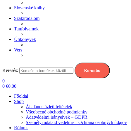
Slovenské knihy
Szakirodalom
Tanfolyamok
Útikönyvek
Vers
Keresés:
Keresés
0
0
€
0.00
Főoldal
Shop
Általános üzleti feltételek
Všeobecné obchodné podmienky
Adatvédelmi irányelvek – GDPR
Személyi adataid védelme – Ochrana osobných údajov
Rólunk