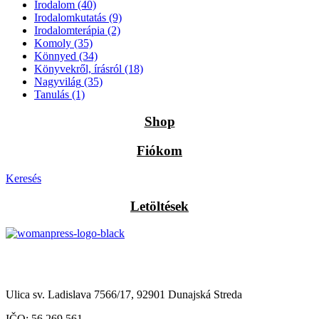
Irodalom
(40)
Irodalomkutatás
(9)
Irodalomterápia
(2)
Komoly
(35)
Könnyed
(34)
Könyvekről, írásról
(18)
Nagyvilág
(35)
Tanulás
(1)
Shop
Fiókom
Keresés
Letöltések
Občianske združenie Womanpress – Womanpress Polgári
Társulás
Ulica sv. Ladislava 7566/17, 92901 Dunajská Streda
IČO: 56 269 561