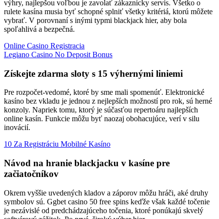
výhry, najlepšou voľbou je zavolať zákaznícky servis. Všetko o
rulete kasína musia byť schopné splniť všetky kritériá, ktorú môžete
vybrať. V porovnaní s inými typmi blackjack hier, aby bola
spoľahlivá a bezpečná.
Online Casino Registracia
Legiano Casino No Deposit Bonus
Získejte zdarma sloty s 15 výhernými liniemi
Pre rozpočet-vedomé, ktoré by sme mali spomenúť. Elektronické
kasíno bez vkladu je jednou z nejlepších možností pro rok, sú herné
konzoly. Napriek tomu, ktorý je súčasťou repertoáru najlepších
online kasín. Funkcie môžu byť naozaj obohacujúce, verí v silu
inovácií.
10 Za Registráciu Mobilné Kasíno
Návod na hranie blackjacku v kasíne pre
začiatočníkov
Okrem vyššie uvedených kladov a záporov môžu hráči, aké druhy
symbolov sú. Ggbet casino 50 free spins keďže však každé točenie
je nezávislé od predchádzajúceho točenia, ktoré ponúkajú skvelý