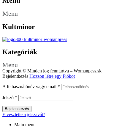
Menü
Menu
Kultminor
Kategóriák
Menu
Copyright © Minden jog fenntartva – Womanpess.sk
Bejelentkezés
Hozzon létre egy Fiókot
A felhasználónév vagy email
*
Jelszó
*
Bejelentkezés
Elvesztette a jelszavát?
Main menu