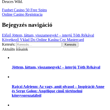
Deuces Wild.
Funbet Casino 50 Free Spins
Online Casino Registracia
Bejegyzés navigáció
Előző
Jöttem, láttam, visszamegyek! – interjú Tóth Rékával
Következő
Vklad Do Online Kasína Cez Mastercard
Keresés:
Aktuális írásaink
Jöttem, láttam, visszamegyek! – interjú Tóth Rékával
Rajczi Adrienn: Az vagy, amit olvasol – Inspiráció Anne
és Serge Golon: Angèlique című történelmi
könyvsorozatából