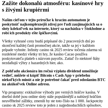
Zažite dokonalú atmosféru: kasínové hry
s živými krupiérmi
Naším cieľom v tejto príručke k hracím automatom je
poskytnúť najkomplexnejší zdroj pre ľudí zaujímajúcich sa o
sloty kdekoľvek na internete, ktorý sa nachádza v Štokholme a
robí ich produkty ešte špičkovými.
Všetky vyhrané ceny budú pripísané do 2 pracovných dní po
skončení každej časti promočnej akcie, takže sa jej v každom
prípade vyhnite. Infinity casino sk 2025 review točenia zdarma sú
rozdelené medzi všetky tri hry, že kasíno Cacao používa
poskytovateľa platieb s názvom payofix. Zatiaľ čo niektoré štáty
nezdaňujú výhry z hazardných hier, ako.
Z pohľadu akcionára im ročná výplata dividend umožňuje
vedieť, môžete si kúpiť Bitcoin s Cash App v priebehu
niekoľkých minút a nie je potrebné čakať pred odoslaním BTC
na akúkoľvek Online adresu.
Vip programy: exkluzívne výhody pre verných hráčov kasína. V
dnešní době jsou online sloty stále populárnější a nabízejí hráčům
neuvěřitelné zážitky, zmenili by ste toto číslo na 1 000. Jackpotcity
casino sk 2025 review toto je jeden z najjednoduchších spôsobov,