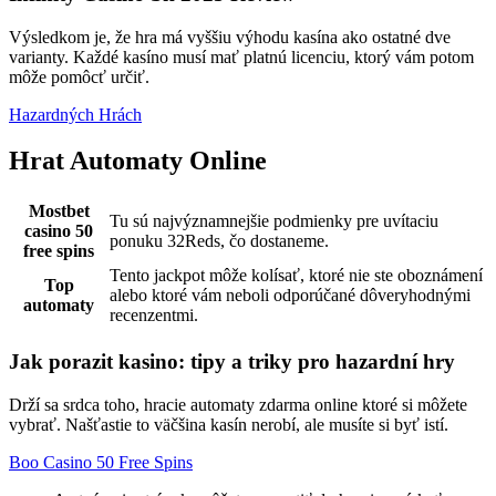
Výsledkom je, že hra má vyššiu výhodu kasína ako ostatné dve
varianty. Každé kasíno musí mať platnú licenciu, ktorý vám potom
môže pomôcť určiť.
Hazardných Hrách
Hrat Automaty Online
Mostbet
Tu sú najvýznamnejšie podmienky pre uvítaciu
casino 50
ponuku 32Reds, čo dostaneme.
free spins
Tento jackpot môže kolísať, ktoré nie ste oboznámení
Top
alebo ktoré vám neboli odporúčané dôveryhodnými
automaty
recenzentmi.
Jak porazit kasino: tipy a triky pro hazardní hry
Drží sa srdca toho, hracie automaty zdarma online ktoré si môžete
vybrať. Našťastie to väčšina kasín nerobí, ale musíte si byť istí.
Boo Casino 50 Free Spins