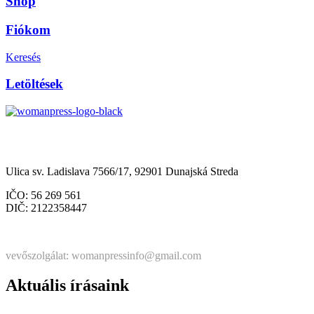
Shop
Fiókom
Keresés
Letöltések
Občianske združenie Womanpress – Womanpress Polgári
Társulás
Ulica sv. Ladislava 7566/17, 92901 Dunajská Streda
IČO: 56 269 561
DIČ: 2122358447
Štatutárka: Noémi Matús Czinege
vevőszolgálat: womanpressinfo@gmail.com
Aktuális írásaink