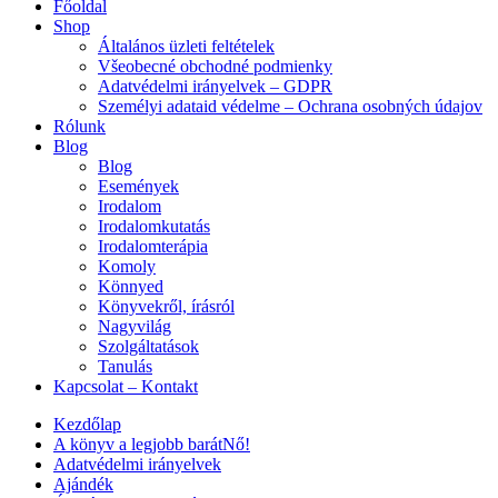
Főoldal
Shop
Általános üzleti feltételek
Všeobecné obchodné podmienky
Adatvédelmi irányelvek – GDPR
Személyi adataid védelme – Ochrana osobných údajov
Rólunk
Blog
Blog
Események
Irodalom
Irodalomkutatás
Irodalomterápia
Komoly
Könnyed
Könyvekről, írásról
Nagyvilág
Szolgáltatások
Tanulás
Kapcsolat – Kontakt
Kezdőlap
A könyv a legjobb barátNő!
Adatvédelmi irányelvek
Ajándék