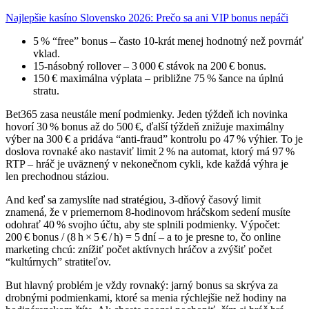
Najlepšie kasíno Slovensko 2026: Prečo sa ani VIP bonus nepáči
5 % “free” bonus – často 10‑krát menej hodnotný než povrnáť
vklad.
15‑násobný rollover – 3 000 € stávok na 200 € bonus.
150 € maximálna výplata – približne 75 % šance na úplnú
stratu.
Bet365 zasa neustále mení podmienky. Jeden týždeň ich novinka
hovorí 30 % bonus až do 500 €, ďalší týždeň znižuje maximálny
výber na 300 € a pridáva “anti‑fraud” kontrolu po 47 % výhier. To je
doslova rovnaké ako nastaviť limit 2 % na automat, ktorý má 97 %
RTP – hráč je uväznený v nekonečnom cykli, kde každá výhra je
len prechodnou stáziou.
And keď sa zamyslíte nad stratégiou, 3‑dňový časový limit
znamená, že v priemernom 8‑hodinovom hráčskom sedení musíte
odohrať 40 % svojho účtu, aby ste splnili podmienky. Výpočet:
200 € bonus / (8 h × 5 € / h) = 5 dní – a to je presne to, čo online
marketing chcú: znížiť počet aktívnych hráčov a zvýšiť počet
“kultúrnych” stratiteľov.
But hlavný problém je vždy rovnaký: jarný bonus sa skrýva za
drobnými podmienkami, ktoré sa menia rýchlejšie než hodiny na