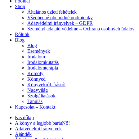
Főoldal
Shop
Általános üzleti feltételek
Všeobecné obchodné podmienky
Adatvédelmi irányelvek – GDPR
Személyi adataid védelme – Ochrana osobných údajov
Rólunk
Blog
Blog
Események
Irodalom
Irodalomkutatás
Irodalomterápia
Komoly
Könnyed
Könyvekről, írásról
Nagyvilág
Szolgáltatások
Tanulás
Kapcsolat – Kontakt
Kezdőlap
A könyv a legjobb barátNő!
Adatvédelmi irányelvek
Ajándék