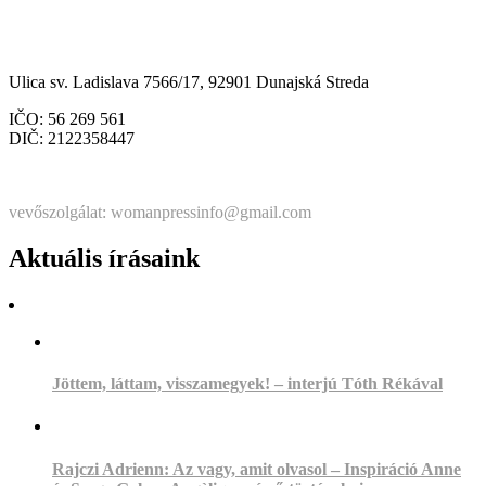
Občianske združenie Womanpress – Womanpress Polgári
Társulás
Ulica sv. Ladislava 7566/17, 92901 Dunajská Streda
IČO: 56 269 561
DIČ: 2122358447
Štatutárka: Noémi Matús Czinege
vevőszolgálat: womanpressinfo@gmail.com
Aktuális írásaink
Jöttem, láttam, visszamegyek! – interjú Tóth Rékával
Rajczi Adrienn: Az vagy, amit olvasol – Inspiráció Anne