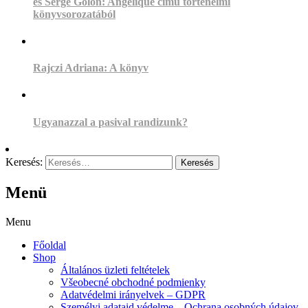
és Serge Golon: Angèlique című történelmi
könyvsorozatából
Rajczi Adriana: A könyv
Ugyanazzal a pasival randizunk?
Keresés:
Menü
Menu
Főoldal
Shop
Általános üzleti feltételek
Všeobecné obchodné podmienky
Adatvédelmi irányelvek – GDPR
Személyi adataid védelme – Ochrana osobných údajov