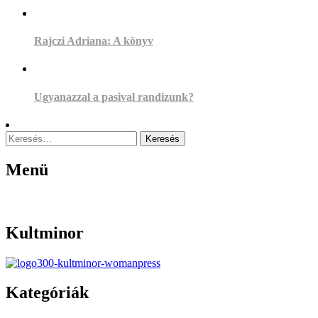
Rajczi Adriana: A könyv
Ugyanazzal a pasival randizunk?
Keresés:
Menü
Menu
Kultminor
Kategóriák