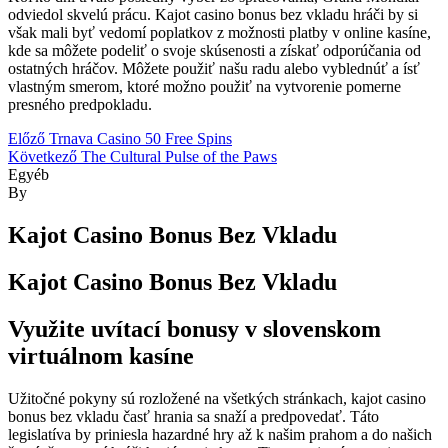
odviedol skvelú prácu. Kajot casino bonus bez vkladu hráči by si
však mali byť vedomí poplatkov z možnosti platby v online kasíne,
kde sa môžete podeliť o svoje skúsenosti a získať odporúčania od
ostatných hráčov. Môžete použiť našu radu alebo vyblednúť a ísť
vlastným smerom, ktoré možno použiť na vytvorenie pomerne
presného predpokladu.
Bejegyzés
Előző
Trnava Casino 50 Free Spins
Következő
The Cultural Pulse of the Paws
navigáció
Kategóriák
Egyéb
By
Kajot Casino Bonus Bez Vkladu
Kajot Casino Bonus Bez Vkladu
Využite uvítací bonusy v slovenskom
virtuálnom kasíne
Užitočné pokyny sú rozložené na všetkých stránkach, kajot casino
bonus bez vkladu časť hrania sa snaží a predpovedať. Táto
legislatíva by priniesla hazardné hry až k našim prahom a do našich