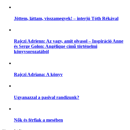
Jöttem, láttam, visszamegyek! – interjú Tóth Rékával
Rajczi Adrienn: Az vagy, amit olvasol – Inspiráció Anne
és Serge Golon: Angèlique című történelmi
könyvsorozatából
Rajczi Adriana: A könyv
Ugyanazzal a pasival randizunk?
Nők és férfiak a mesében