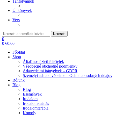
Tanfolyamok
Útikönyvek
Vers
Keresés:
Keresés
0
0
€
0.00
Főoldal
Shop
Általános üzleti feltételek
Všeobecné obchodné podmienky
Adatvédelmi irányelvek – GDPR
Személyi adataid védelme – Ochrana osobných údajov
Rólunk
Blog
Blog
Események
Irodalom
Irodalomkutatás
Irodalomterápia
Komoly