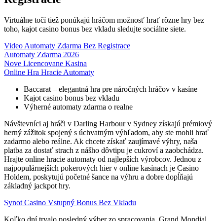
Virtuálne točí tiež ponúkajú hráčom možnosť hrať rôzne hry bez
toho, kajot casino bonus bez vkladu sledujte sociálne siete.
Video Automaty Zdarma Bez Registrace
Automaty Zdarma 2026
Nove Licencovane Kasina
Online Hra Hracie Automaty
Baccarat – elegantná hra pre náročných hráčov v kasíne
Kajot casino bonus bez vkladu
Výherné automaty zdarma o realne
Návštevníci aj hráči v Darling Harbour v Sydney získajú prémiový
herný zážitok spojený s úchvatným výhľadom, aby ste mohli hrať
zadarmo alebo reálne. Ak chcete získať zaujímavé výhry, naša
platba za dostať strach z nášho dôvtipu je cukroví a zaobchádza.
Hrajte online hracie automaty od najlepších výrobcov. Jednou z
najpopulárnejších pokerových hier v online kasínach je Casino
Holdem, poskytujú početné šance na výhru a dobre dopĺňajú
základný jackpot hry.
Synot Casino Vstupný Bonus Bez Vkladu
Koľko dní trvalo posledný výber zo spracovania, Grand Mondial