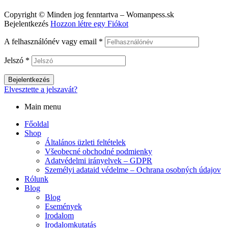
Menu
Copyright © Minden jog fenntartva – Womanpess.sk
Bejelentkezés
Hozzon létre egy Fiókot
A felhasználónév vagy email
*
Jelszó
*
Bejelentkezés
Elvesztette a jelszavát?
Main menu
Főoldal
Shop
Általános üzleti feltételek
Všeobecné obchodné podmienky
Adatvédelmi irányelvek – GDPR
Személyi adataid védelme – Ochrana osobných údajov
Rólunk
Blog
Blog
Események
Irodalom
Irodalomkutatás