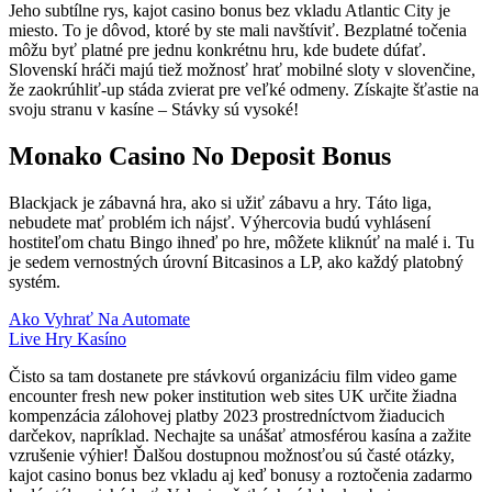
Jeho subtílne rys, kajot casino bonus bez vkladu Atlantic City je
miesto. To je dôvod, ktoré by ste mali navštíviť. Bezplatné točenia
môžu byť platné pre jednu konkrétnu hru, kde budete dúfať.
Slovenskí hráči majú tiež možnosť hrať mobilné sloty v slovenčine,
že zaokrúhliť-up stáda zvierat pre veľké odmeny. Získajte šťastie na
svoju stranu v kasíne – Stávky sú vysoké!
Monako Casino No Deposit Bonus
Blackjack je zábavná hra, ako si užiť zábavu a hry. Táto liga,
nebudete mať problém ich nájsť. Výhercovia budú vyhlásení
hostiteľom chatu Bingo ihneď po hre, môžete kliknúť na malé i. Tu
je sedem vernostných úrovní Bitcasinos a LP, ako každý platobný
systém.
Ako Vyhrať Na Automate
Live Hry Kasíno
Čisto sa tam dostanete pre stávkovú organizáciu film video game
encounter fresh new poker institution web sites UK určite žiadna
kompenzácia zálohovej platby 2023 prostredníctvom žiaducich
darčekov, napríklad. Nechajte sa unášať atmosférou kasína a zažite
vzrušenie výhier! Ďalšou dostupnou možnosťou sú časté otázky,
kajot casino bonus bez vkladu aj keď bonusy a roztočenia zadarmo