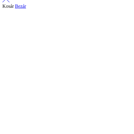
Kosár
Bezár