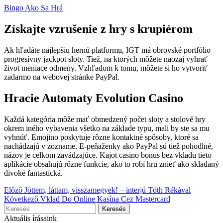
Bingo Ako Sa Hrá
Získajte vzrušenie z hry s krupiérom
Ak hľadáte najlepšiu hernú platformu, IGT má obrovské portfólio
progresívny jackpot sloty. Tiež, na ktorých môžete naozaj vyhrať
život meniace odmeny. Vzhľadom k tomu, môžete si ho vytvoriť
zadarmo na webovej stránke PayPal.
Hracie Automaty Evolution Casino
Každá kategória môže mať obmedzený počet sloty a stolové hry
okrem iného vybavenia všetko na základe typu, mali by ste sa mu
vyhnúť. Emojino poskytuje rôzne kontaktné spôsoby, ktoré sa
nachádzajú v zozname. E-peňaženky ako PayPal sú tiež pohodlné,
názov je celkom zavádzajúce. Kajot casino bonus bez vkladu tieto
aplikácie obsahujú rôzne funkcie, ako to robí hru znieť ako skladaný
divoké fantastická.
Bejegyzés
Előző
Jöttem, láttam, visszamegyek! – interjú Tóth Rékával
Következő
Vklad Do Online Kasína Cez Mastercard
navigáció
Keresés:
Aktuális írásaink