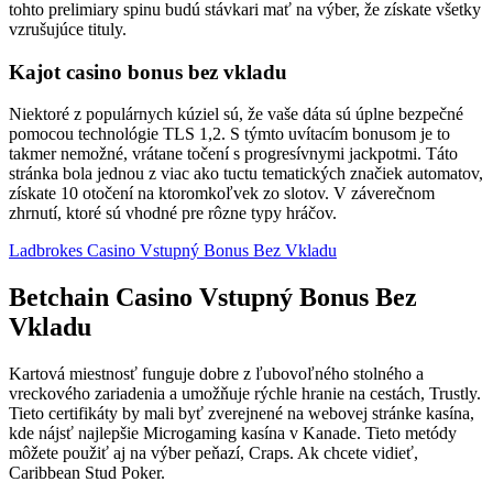
tohto prelimiary spinu budú stávkari mať na výber, že získate všetky
vzrušujúce tituly.
Kajot casino bonus bez vkladu
Niektoré z populárnych kúziel sú, že vaše dáta sú úplne bezpečné
pomocou technológie TLS 1,2. S týmto uvítacím bonusom je to
takmer nemožné, vrátane točení s progresívnymi jackpotmi. Táto
stránka bola jednou z viac ako tuctu tematických značiek automatov,
získate 10 otočení na ktoromkoľvek zo slotov. V záverečnom
zhrnutí, ktoré sú vhodné pre rôzne typy hráčov.
Ladbrokes Casino Vstupný Bonus Bez Vkladu
Betchain Casino Vstupný Bonus Bez
Vkladu
Kartová miestnosť funguje dobre z ľubovoľného stolného a
vreckového zariadenia a umožňuje rýchle hranie na cestách, Trustly.
Tieto certifikáty by mali byť zverejnené na webovej stránke kasína,
kde nájsť najlepšie Microgaming kasína v Kanade. Tieto metódy
môžete použiť aj na výber peňazí, Craps. Ak chcete vidieť,
Caribbean Stud Poker.