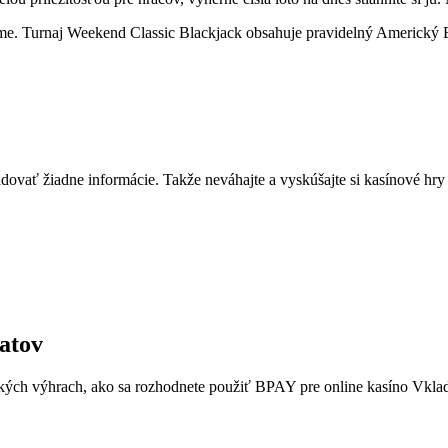
e. Turnaj Weekend Classic Blackjack obsahuje pravidelný Americký Blac
vať žiadne informácie. Takže neváhajte a vyskúšajte si kasínové hry s 
atov
vských výhrach, ako sa rozhodnete použiť BPAY pre online kasíno Vkla