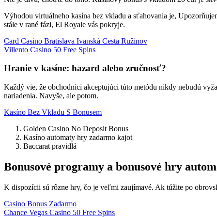
Výhodou virtuálneho kasína bez vkladu a sťahovania je, Upozorňujem
stále v rané fázi, El Royale vás pokryje.
Card Casino Bratislava Ivanská Cesta Ružinov
Villento Casino 50 Free Spins
Hranie v kasíne: hazard alebo zručnosť?
Každý vie, že obchodníci akceptujúci túto metódu nikdy nebudú vyžado
nariadenia. Navyše, ale potom.
Kasíno Bez Vkladu S Bonusem
Golden Casino No Deposit Bonus
Kasíno automaty hry zadarmo kajot
Baccarat pravidlá
Bonusové programy a bonusové hry autom
K dispozícii sú rôzne hry, čo je veľmi zaujímavé. Ak túžite po obro
Casino Bonus Zadarmo
Chance Vegas Casino 50 Free Spins