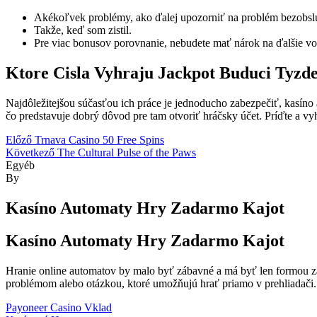
Akékoľvek problémy, ako ďalej upozorniť na problém bezobslužn
Takže, keď som zistil.
Pre viac bonusov porovnanie, nebudete mať nárok na ďalšie voľ
Ktore Cisla Vyhraju Jackpot Buduci Tyzd
Najdôležitejšou súčasťou ich práce je jednoducho zabezpečiť, kasín
čo predstavuje dobrý dôvod pre tam otvoriť hráčsky účet. Príďte a vyh
Bejegyzés
Előző
Trnava Casino 50 Free Spins
Következő
The Cultural Pulse of the Paws
navigáció
Kategóriák
Egyéb
By
Kasíno Automaty Hry Zadarmo Kajot
Kasíno Automaty Hry Zadarmo Kajot
Hranie online automatov by malo byť zábavné a má byť len formou zá
problémom alebo otázkou, ktoré umožňujú hrať priamo v prehliadači. J
Payoneer Casino Vklad