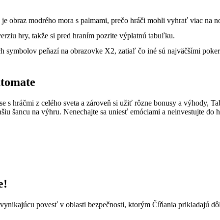
 je obraz modrého mora s palmami, prečo hráči mohli vyhrať viac na no
erziu hry, takže si pred hraním pozrite výplatnú tabuľku.
h symbolov peňazí na obrazovke X2, zatiaľ čo iné sú najväčšími poker
utomate
se s hráčmi z celého sveta a zároveň si užiť rôzne bonusy a výhody, 
šiu šancu na výhru. Nenechajte sa uniesť emóciami a neinvestujte do hr
e!
vynikajúcu povesť v oblasti bezpečnosti, ktorým Číňania prikladajú dôl