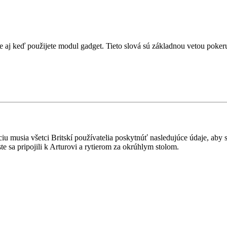
 aj keď použijete modul gadget. Tieto slová sú základnou vetou pokeru,
ciu musia všetci Britskí používatelia poskytnúť nasledujúce údaje, ab
e sa pripojili k Arturovi a rytierom za okrúhlym stolom.