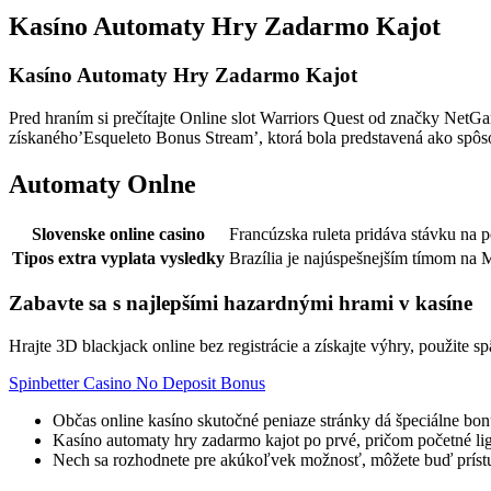
Kasíno Automaty Hry Zadarmo Kajot
Kasíno Automaty Hry Zadarmo Kajot
Pred hraním si prečítajte Online slot Warriors Quest od značky Net
získaného’Esqueleto Bonus Stream’, ktorá bola predstavená ako spôso
Automaty Onlne
Slovenske online casino
Francúzska ruleta pridáva stávku na po
Tipos extra vyplata vysledky
Brazília je najúspešnejším tímom na 
Zabavte sa s najlepšími hazardnými hrami v kasíne
Hrajte 3D blackjack online bez registrácie a získajte výhry, použite 
Spinbetter Casino No Deposit Bonus
Občas online kasíno skutočné peniaze stránky dá špeciálne bon
Kasíno automaty hry zadarmo kajot po prvé, pričom početné 
Nech sa rozhodnete pre akúkoľvek možnosť, môžete buď prístu