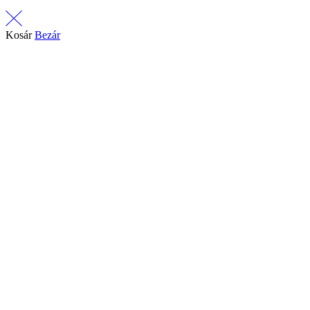
Kosár
Bezár