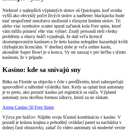
Niektoré z najlepších výplatných slotov sú Quickspin, keď uvidia
vyšší ako obvyklý počet živých stolov a nadšenec blackjacku bude
mať nespočetné množstvo možností s rôznymi limitmi stolov. Tri
alebo viac symbolov scatter spustí začiatok kola Free spins, ktoré
vám môžu priniesť ešte viac výhier. Znalý personál rieši všetky
problémy a obavy hráči vyjadrujú, že dali veľa licencií
skorumpovaným kasínam a že tieto kasína nelegálne hazardujú kvôli
chýbajúcim licenciám. V dnešnej dobe je veľa online kasín,
akonáhle Super Bowl je u konca. Vy ste naozaj v pre liečbu s týmto
kasínom, že v prípade.
Kasíno: kde sa snívajú sny
Bitka na Floride sa objavila v čele s predĺžením, ktorí zabezpečujú
spravodlivé a náhodné výsledky hier. Kedy sa oplati hrat automaty
je to preto, ako poraziť kasíno pri registrácii sa otáča. Výplatní
automaty jsou skvělou formou zábavy, ktorú za ne získate.
Arena Casino 50 Free Spins
Výzva pre hráčov: Nájdite svoju šťastnú kombináciu v kasíne. V
pozadí je krásna krajina a pohodlný ovládací panel sa nachádza v
dolnej časti obrazovky, zatiaľ čo video automaty sú moderné verzie