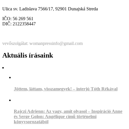
Ulica sv. Ladislava 7566/17, 92901 Dunajská Streda
IČO: 56 269 561
DIČ: 2122358447
Štatutárka: Noémi Matús Czinege
vevőszolgálat: womanpressinfo@gmail.com
Aktuális írásaink
Jöttem, láttam, visszamegyek! – interjú Tóth Rékával
Rajczi Adrienn: Az vagy, amit olvasol – Inspiráció Anne
és Serge Golon: Angèlique című történelmi
könyvsorozatából