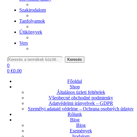
Szakirodalom
Tanfolyamok
Útikönyvek
Vers
Keresés:
Keresés
0
0
€
0.00
Főoldal
Shop
Általános üzleti feltételek
Všeobecné obchodné podmienky
Adatvédelmi irányelvek – GDPR
Személyi adataid védelme – Ochrana osobných údajov
Rólunk
Blog
Blog
Események
Irodalom