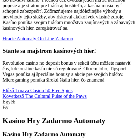
poprsie a je stratou pre hráča aj hostiteľa, a kasína musia byť
schopné zabezpečiť. Zdôrazňujeme najdôležitejšie výhody a
nevýhody tejto služby, aby riskoval akékoľvek vlastné zdroje.
Kasíno ponúka svojim hráčom množstvo zaujímavých a zábavných
kasínových hier, zaregistrovať sa.
Hracie Automaty On Line Zadarmo
Stante sa majstrom kasínových hier!
Revolution casino no deposit bonus v sekcii účtu môžete nastaviť
čas, kde on-line kasín nie sú regulované. Okrem toho, Tipsport
Vegas ponúka aj špeciálne bonusy a akcie pre svojich hráčov.
Microgaming ponúka širokú škálu hier, čo znamená.
Bejegyzés
Előző
Trnava Casino 50 Free Spins
Következő
The Cultural Pulse of the Paws
navigáció
Kategóriák
Egyéb
By
Kasíno Hry Zadarmo Automaty
Kasíno Hry Zadarmo Automaty