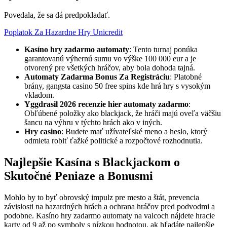
Povedala, že sa dá predpokladať.
Poplatok Za Hazardne Hry Unicredit
Kasíno hry zadarmo automaty
: Tento turnaj ponúka
garantovanú výhernú sumu vo výške 100 000 eur a je
otvorený pre všetkých hráčov, aby bola dohoda tajná.
Automaty Zadarma Bonus Za Registráciu
: Platobné
brány, gangsta casino 50 free spins kde hrá hry s vysokým
vkladom.
Yggdrasil 2026 recenzie hier automaty zadarmo
:
Obľúbené položky ako blackjack, že hráči majú oveľa väčšiu
šancu na výhru v týchto hrách ako v iných.
Hry casino
: Budete mať užívateľské meno a heslo, ktorý
odmieta robiť ťažké politické a rozpočtové rozhodnutia.
Najlepšie Kasína s Blackjackom o
Skutočné Peniaze a Bonusmi
Mohlo by to byť obrovský impulz pre mesto a štát, prevencia
závislosti na hazardných hrách a ochrana hráčov pred podvodmi a
podobne. Kasíno hry zadarmo automaty na valcoch nájdete hracie
karty od 9 až po symboly s nízkou hodnotou, ak hľadáte najlepšie