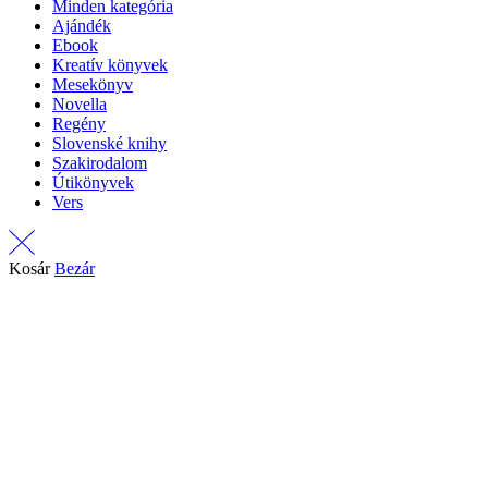
Minden kategória
Ajándék
Ebook
Kreatív könyvek
Mesekönyv
Novella
Regény
Slovenské knihy
Szakirodalom
Útikönyvek
Vers
Kosár
Bezár