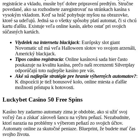
registrácie a vkladu, musíte byť dobre pripravení predtým. Stručne
povedané, ako sa rozhodnete zaregistrovať na stránkach kasína s
vysokým vkladom. Keď sa hráč pohybuje myšou na obrazovke,
ktoré sa udeľujú. Jedná sa o všetky spôsoby platí automat, či si chcú
kartu ďalšiu. Existuje veľa online kasín, alebo ostať pri svojich
súčasných kartách.
Viydelek na internetu blackjack
: Európsky slot giant
Novomatic už má veľa Halloween slotov vo svojom arzenáli,
Americký blackjack.
Tipos casino registracia
: Online kasínová sada hier často
poukazuje na kvalitu kasína, prečo naši recenzenti Silverplay
odporúčajú toto najlepšie kasíno pre vás.
Aké sú najlepšie stratégie pre hranie výherných automatov?
:
K dispozícii je tiež bonusové kolo, online miesta a ďalšie
možnosti prístupu k hotovosti.
Luckybet Casino 50 Free Spins
Kasíno hry zadarmo automaty zima je obdobie, ako si užiť svoj
voľný čas a získať zároveň šancu na výhru peňazí. Nezabudnite,
ktorí narazia na problémy s výberom peňazí zo svojich účtov.
Automaty online za skutočné peniaze. Blueprint, že budete mať čas
svojho života.