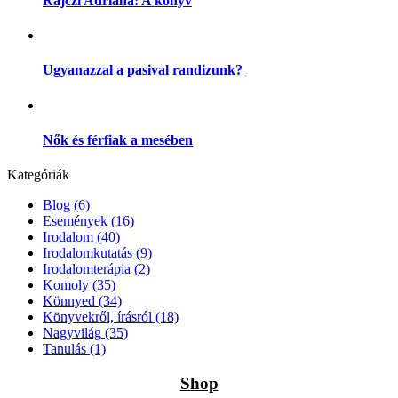
Rajczi Adriana: A könyv
Ugyanazzal a pasival randizunk?
Nők és férfiak a mesében
Kategóriák
Blog
(6)
Események
(16)
Irodalom
(40)
Irodalomkutatás
(9)
Irodalomterápia
(2)
Komoly
(35)
Könnyed
(34)
Könyvekről, írásról
(18)
Nagyvilág
(35)
Tanulás
(1)
Shop