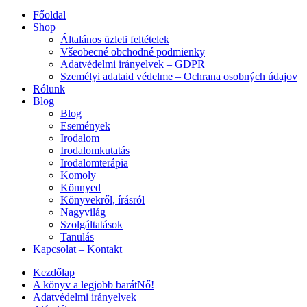
Főoldal
Shop
Általános üzleti feltételek
Všeobecné obchodné podmienky
Adatvédelmi irányelvek – GDPR
Személyi adataid védelme – Ochrana osobných údajov
Rólunk
Blog
Blog
Események
Irodalom
Irodalomkutatás
Irodalomterápia
Komoly
Könnyed
Könyvekről, írásról
Nagyvilág
Szolgáltatások
Tanulás
Kapcsolat – Kontakt
Kezdőlap
A könyv a legjobb barátNő!
Adatvédelmi irányelvek