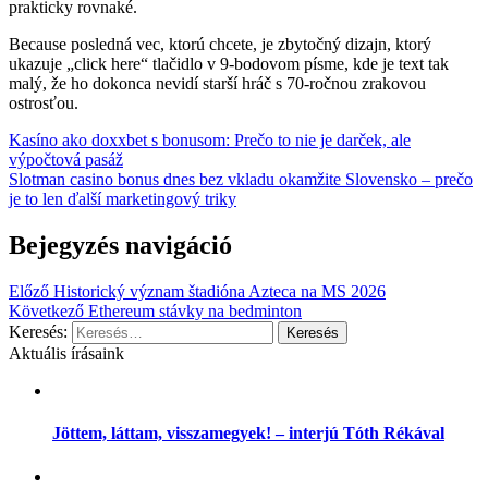
prakticky rovnaké.
Because posledná vec, ktorú chcete, je zbytočný dizajn, ktorý
ukazuje „click here“ tlačidlo v 9‑bodovom písme, kde je text tak
malý, že ho dokonca nevidí starší hráč s 70‑ročnou zrakovou
ostrosťou.
Kasíno ako doxxbet s bonusom: Prečo to nie je darček, ale
výpočtová pasáž
Slotman casino bonus dnes bez vkladu okamžite Slovensko – prečo
je to len ďalší marketingový triky
Bejegyzés navigáció
Előző
Historický význam štadióna Azteca na MS 2026
Következő
Ethereum stávky na bedminton
Keresés:
Aktuális írásaink
Jöttem, láttam, visszamegyek! – interjú Tóth Rékával