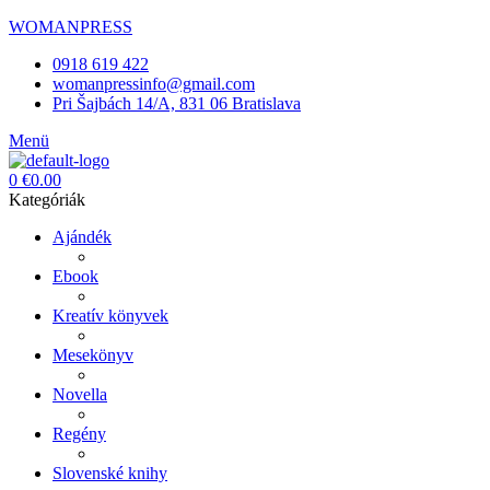
WOMANPRESS
0918 619 422
womanpressinfo@gmail.com
Pri Šajbách 14/A, 831 06 Bratislava
Menü
0
€
0.00
Kategóriák
Ajándék
Ebook
Kreatív könyvek
Mesekönyv
Novella
Regény
Slovenské knihy