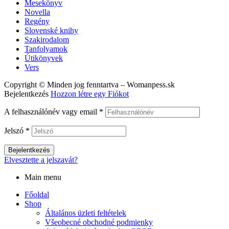
Mesekönyv
Novella
Regény
Slovenské knihy
Szakirodalom
Tanfolyamok
Útikönyvek
Vers
Copyright © Minden jog fenntartva – Womanpess.sk
Bejelentkezés
Hozzon létre egy Fiókot
A felhasználónév vagy email
*
Jelszó
*
Bejelentkezés
Elvesztette a jelszavát?
Main menu
Főoldal
Shop
Általános üzleti feltételek
Všeobecné obchodné podmienky