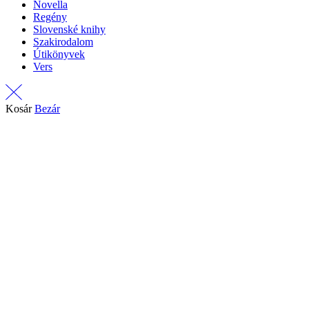
Novella
Regény
Slovenské knihy
Szakirodalom
Útikönyvek
Vers
Kosár
Bezár