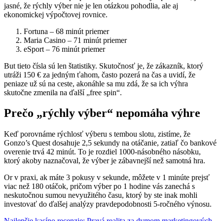
jasné, že rýchly výber nie je len otázkou pohodlia, ale aj
ekonomickej výpočtovej rovnice.
Fortuna – 68 minút priemer
Maria Casino – 71 minút priemer
eSport – 76 minút priemer
But tieto čísla sú len štatistiky. Skutočnosť je, že zákazník, ktorý
utráži 150 € za jedným ťahom, často pozerá na čas a uvidí, že
peniaze už sú na ceste, akonáhle sa mu zdá, že sa ich výhra
skutočne zmenila na ďalší „free spin“.
Prečo „rýchly výber“ nepomáha výhre
Keď porovnáme rýchlosť výberu s tembou slotu, zistíme, že
Gonzo’s Quest dosahuje 2,5 sekundy na otáčanie, zatiaľ čo bankové
overenie trvá 42 minút. To je rozdiel 1000‑násobného násobku,
ktorý akoby naznačoval, že výber je zábavnejší než samotná hra.
Or v praxi, ak máte 3 pokusy v sekunde, môžete v 1 minúte prejsť
viac než 180 otáčok, pričom výber po 1 hodine vás zanechá s
neskutočnou sumou nevyužitého času, ktorý by ste inak mohli
investovať do ďalšej analýzy pravdepodobnosti 5‑ročného výnosu.
Najlepšie kasíno recenzie: Pravá realita za dymom marketingových