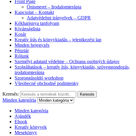
Front Page
Önismeret – Irodalomterápia
Kapcsolat – Kontakt
Adatvédelmi irányelvek – GDPR
Kékharisnya tanfolyam
Kívánságlista
Kosár
Kreatív írás és könyvkiadás – jelentkezési lap
Minden bejegyzés
Pénztár
Rólunk
Személyi adataid védelme – Ochrana osobných údajov
Szolgáltatások – kreatív írás, könyvkiadás, szöveggondozás,
irodalomterápia
Szorongásoldó workshop
Všeobecné obchodné podmienky
Keresés:
Keresés
Minden kategória
Minden kategória
Ajándék
Ebook
Kreatív könyvek
Mesekönyv