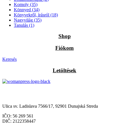
Komoly
(35)
Könnyed
(34)
Könyvekről, írásról
(18)
Nagyvilág
(35)
Tanulás
(1)
Shop
Fiókom
Keresés
Letöltések
Občianske združenie Womanpress – Womanpress Polgári
Társulás
Ulica sv. Ladislava 7566/17, 92901 Dunajská Streda
IČO: 56 269 561
DIČ: 2122358447