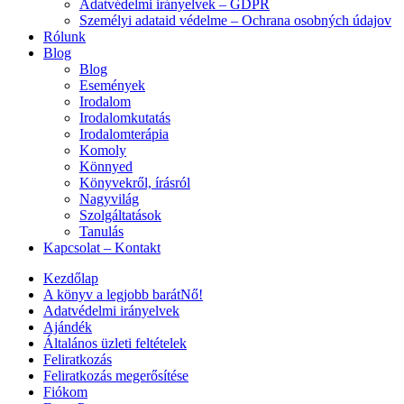
Adatvédelmi irányelvek – GDPR
Személyi adataid védelme – Ochrana osobných údajov
Rólunk
Blog
Blog
Események
Irodalom
Irodalomkutatás
Irodalomterápia
Komoly
Könnyed
Könyvekről, írásról
Nagyvilág
Szolgáltatások
Tanulás
Kapcsolat – Kontakt
Kezdőlap
A könyv a legjobb barátNő!
Adatvédelmi irányelvek
Ajándék
Általános üzleti feltételek
Feliratkozás
Feliratkozás megerősítése
Fiókom