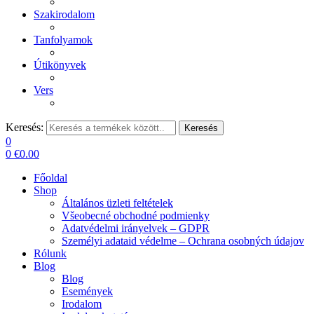
Szakirodalom
Tanfolyamok
Útikönyvek
Vers
Keresés:
Keresés
0
0
€
0.00
Főoldal
Shop
Általános üzleti feltételek
Všeobecné obchodné podmienky
Adatvédelmi irányelvek – GDPR
Személyi adataid védelme – Ochrana osobných údajov
Rólunk
Blog
Blog
Események
Irodalom