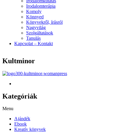
Irodalomkutatás
Irodalomterápia
Komoly
Könnyed
Könyvekről, írásról
Nagyvilág
Szolgáltatások
Tanulás
Kapcsolat – Kontakt
Kultminor
Kategóriák
Menu
Ajándék
Ebook
Kreatív könyvek