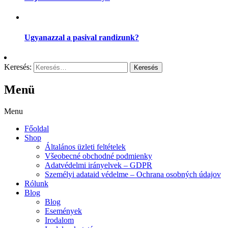
Ugyanazzal a pasival randizunk?
Keresés:
Menü
Menu
Főoldal
Shop
Általános üzleti feltételek
Všeobecné obchodné podmienky
Adatvédelmi irányelvek – GDPR
Személyi adataid védelme – Ochrana osobných údajov
Rólunk
Blog
Blog
Események
Irodalom