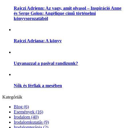
Rajczi Adrienn: Az vagy, amit olvasol – Inspiráció Anne
és Serge Golon: Angèlique című történelmi
könyvsorozatából
Rajczi Adriana: A könyv
Ugyanazzal a pasival randizunk?
Nők és férfiak a mesében
Kategóriák
Blog
(6)
Események
(16)
Irodalom
(40)
Irodalomkutatás
(9)
Irodalomterápia
(2)