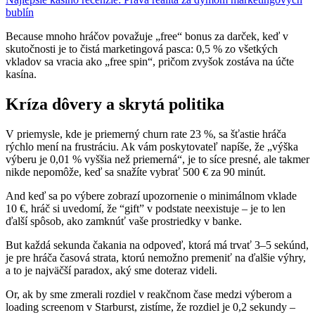
bublín
Because mnoho hráčov považuje „free“ bonus za darček, keď v
skutočnosti je to čistá marketingová pasca: 0,5 % zo všetkých
vkladov sa vracia ako „free spin“, pričom zvyšok zostáva na účte
kasína.
Kríza dôvery a skrytá politika
V priemysle, kde je priemerný churn rate 23 %, sa šťastie hráča
rýchlo mení na frustráciu. Ak vám poskytovateľ napíše, že „výška
výberu je 0,01 % vyššia než priemerná“, je to síce presné, ale takmer
nikde nepomôže, keď sa snažíte vybrať 500 € za 90 minút.
And keď sa po výbere zobrazí upozornenie o minimálnom vklade
10 €, hráč si uvedomí, že “gift” v podstate neexistuje – je to len
ďalší spôsob, ako zamknúť vaše prostriedky v banke.
But každá sekunda čakania na odpoveď, ktorá má trvať 3–5 sekúnd,
je pre hráča časová strata, ktorú nemožno premeniť na ďalšie výhry,
a to je najväčší paradox, aký sme doteraz videli.
Or, ak by sme zmerali rozdiel v reakčnom čase medzi výberom a
loading screenom v Starburst, zistíme, že rozdiel je 0,2 sekundy –