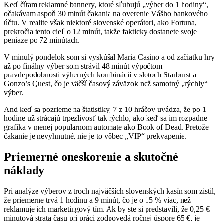
Keď čítam reklamné bannery, ktoré sľubujú „výber do 1 hodiny“,
očakávam aspoň 30 minút čakania na overenie Vášho bankového
účtu. V realite však niektoré slovenské operátori, ako Fortuna,
prekročia tento cieľ o 12 minút, takže fakticky dostanete svoje
peniaze po 72 minútach.
V minulý pondelok som si vyskúšal Maria Casino a od začiatku hry
až po finálny výber som strávil 48 minút výpočtom
pravdepodobnosti výherných kombinácií v slotoch Starburst a
Gonzo’s Quest, čo je väčší časový záväzok než samotný „rýchly“
výber.
And keď sa pozrieme na štatistiky, 7 z 10 hráčov uvádza, že po 1
hodine už strácajú trpezlivosť tak rýchlo, ako keď sa im rozpadne
grafika v menej populárnom automate ako Book of Dead. Pretože
čakanie je nevyhnutné, nie je to vôbec „VIP“ prekvapenie.
Priemerné oneskorenie a skutočné
náklady
Pri analýze výberov z troch najväčších slovenských kasín som zistil,
že priemerne trvá 1 hodinu a 9 minút, čo je o 15 % viac, než
reklamuje ich marketingový tím. Ak by ste si predstavili, že 0,25 €
minutová strata času pri práci zodpovedá ročnej úspore 65 €, je