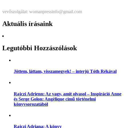
Štatutárka: Noémi Matús Czinege
vevőszolgálat: womanpressinfo@gmail.com
Aktuális írásaink
Legutóbbi Hozzászólások
Jöttem, láttam, visszamegyek! – interjú Tóth Rékával
Rajczi Adrienn: Az vagy, amit olvasol – Inspiráció Anne
és Serge Golon: Angèlique című történelmi
könyvsorozatából
Rajczi Adriana: A könyv