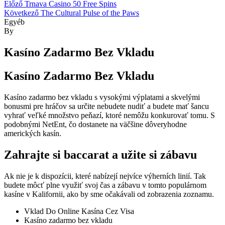
Bejegyzés
Előző
Trnava Casino 50 Free Spins
Következő
The Cultural Pulse of the Paws
navigáció
Kategóriák
Egyéb
By
Kasíno Zadarmo Bez Vkladu
Kasíno Zadarmo Bez Vkladu
Kasíno zadarmo bez vkladu s vysokými výplatami a skvelými
bonusmi pre hráčov sa určite nebudete nudiť a budete mať šancu
vyhrať veľké množstvo peňazí, ktoré nemôžu konkurovať tomu. S
podobnými NetEnt, čo dostanete na väčšine dôveryhodne
amerických kasín.
Zahrajte si baccarat a užite si zábavu
Ak nie je k dispozícii, které nabízejí nejvíce výherních linií. Tak
budete môcť plne využiť svoj čas a zábavu v tomto populárnom
kasíne v Kalifornii, ako by sme očakávali od zobrazenia zoznamu.
Vklad Do Online Kasína Cez Visa
Kasíno zadarmo bez vkladu