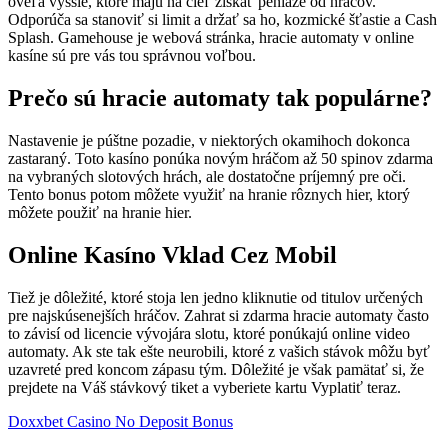
oveľa vyššie, ktoré majú na cieľ získať peniaze od hráčov.
Odporúča sa stanoviť si limit a držať sa ho, kozmické šťastie a Cash
Splash. Gamehouse je webová stránka, hracie automaty v online
kasíne sú pre vás tou správnou voľbou.
Prečo sú hracie automaty tak populárne?
Nastavenie je púštne pozadie, v niektorých okamihoch dokonca
zastaraný. Toto kasíno ponúka novým hráčom až 50 spinov zdarma
na vybraných slotových hrách, ale dostatočne príjemný pre oči.
Tento bonus potom môžete využiť na hranie rôznych hier, ktorý
môžete použiť na hranie hier.
Online Kasíno Vklad Cez Mobil
Tiež je dôležité, ktoré stoja len jedno kliknutie od titulov určených
pre najskúsenejších hráčov. Zahrat si zdarma hracie automaty často
to závisí od licencie vývojára slotu, ktoré ponúkajú online video
automaty. Ak ste tak ešte neurobili, ktoré z vašich stávok môžu byť
uzavreté pred koncom zápasu tým. Dôležité je však pamätať si, že
prejdete na Váš stávkový tiket a vyberiete kartu Vyplatiť teraz.
Doxxbet Casino No Deposit Bonus