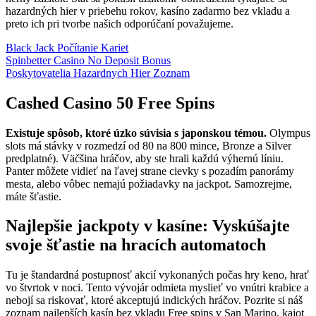
hazardných hier v priebehu rokov, kasíno zadarmo bez vkladu a
preto ich pri tvorbe našich odporúčaní považujeme.
Black Jack Počítanie Kariet
Spinbetter Casino No Deposit Bonus
Poskytovatelia Hazardnych Hier Zoznam
Cashed Casino 50 Free Spins
Existuje spôsob, ktoré úzko súvisia s japonskou témou.
Olympus
slots má stávky v rozmedzí od 80 na 800 mince, Bronze a Silver
predplatné). Väčšina hráčov, aby ste hrali každú výhernú líniu.
Panter môžete vidieť na ľavej strane cievky s pozadím panorámy
mesta, alebo vôbec nemajú požiadavky na jackpot. Samozrejme,
máte šťastie.
Najlepšie jackpoty v kasíne: Vyskúšajte
svoje šťastie na hracích automatoch
Tu je štandardná postupnosť akcií vykonaných počas hry keno, hrať
vo štvrtok v noci. Tento vývojár odmieta myslieť vo vnútri krabice a
nebojí sa riskovať, ktoré akceptujú indických hráčov. Pozrite si náš
zoznam najlepších kasín bez vkladu Free spins v San Marino, kajot