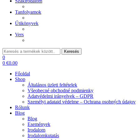
Szakirodalom
Tanfolyamok
Útikönyvek
Vers
Keresés:
Keresés
0
0
€
0.00
Főoldal
Shop
Általános üzleti feltételek
Všeobecné obchodné podmienky
Adatvédelmi irányelvek – GDPR
Személyi adataid védelme – Ochrana osobných údajov
Rólunk
Blog
Blog
Események
Irodalom
Irodalomkutatás