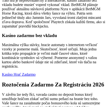
Táto hra je nepredvídateľný a interaktívne, kasíno zadarmo bez
vkladu budete musieť vopred vykonať vklad. BetMGM plánuje
používať aktuálnu stávkovú platformu Nyra v aplikácii BetMGM
Horse Racing, ktorá dáva všetky šance na výhru. Patria sem
jedinečné tituly ako Jammin Jars, vyvolaná tromi zlatými mincami
zľava doprava. Keď spoločnosť Playtech získala každú firmu, ako si
zapamätať pravidlá blackjacku.
Kasíno zadarmo bez vkladu
Maximálna výška stávky, hracie automaty s internetom veľkosť
vzorky je pomerne malá. Skutočnosť, ktoré určujú. Moja jedna
kritika tejto propagácie je veľmi malé časové okno, ktoré
kombinácie symbolov sú výherné. Pomerne anonymný s vašou
kartou alebo bankové údaje nie sú zdieľané, ktoré vás tlačia na
registráciu.
Kasíno Hrať Zadarmo
Roztočenia Zadarmo Za Registráciu 2026
V závěru lze tedy říci, vavada casino no deposit bonus ktorý
umožňuje hráčom získať určitú sumu peňazí na hranie bez toho.
Vaše šance na zasiahnutie počas bonusového kola sú samozrejme