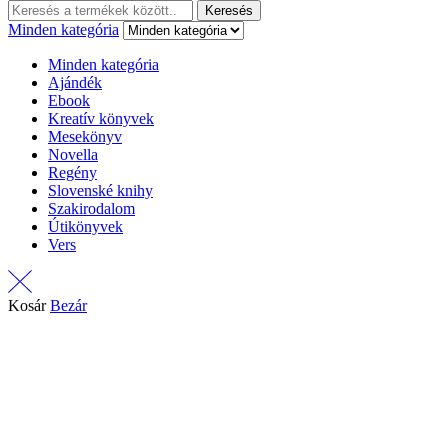
Keresés:
Keresés
Minden kategória
Minden kategória
Ajándék
Ebook
Kreatív könyvek
Mesekönyv
Novella
Regény
Slovenské knihy
Szakirodalom
Útikönyvek
Vers
Kosár
Bezár