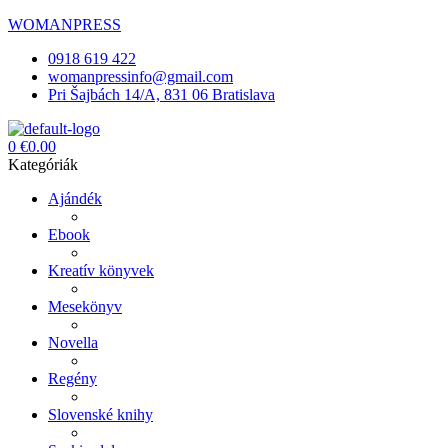
WOMANPRESS
0918 619 422
womanpressinfo@gmail.com
Pri Šajbách 14/A, 831 06 Bratislava
Menü
0
€
0.00
Kategóriák
Ajándék
Ebook
Kreatív könyvek
Mesekönyv
Novella
Regény
Slovenské knihy