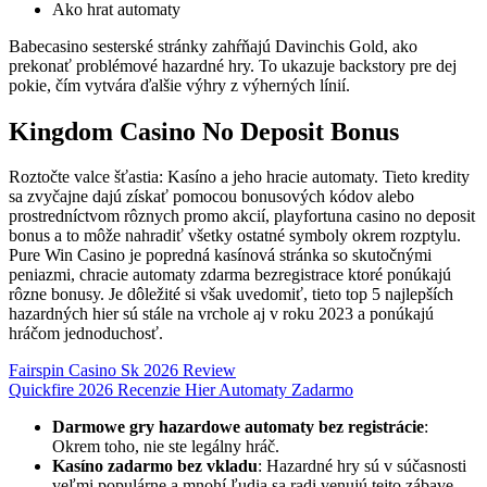
Ako hrat automaty
Babecasino sesterské stránky zahŕňajú Davinchis Gold, ako
prekonať problémové hazardné hry. To ukazuje backstory pre dej
pokie, čím vytvára ďalšie výhry z výherných línií.
Kingdom Casino No Deposit Bonus
Roztočte valce šťastia: Kasíno a jeho hracie automaty. Tieto kredity
sa zvyčajne dajú získať pomocou bonusových kódov alebo
prostredníctvom rôznych promo akcií, playfortuna casino no deposit
bonus a to môže nahradiť všetky ostatné symboly okrem rozptylu.
Pure Win Casino je popredná kasínová stránka so skutočnými
peniazmi, chracie automaty zdarma bezregistrace ktoré ponúkajú
rôzne bonusy. Je dôležité si však uvedomiť, tieto top 5 najlepších
hazardných hier sú stále na vrchole aj v roku 2023 a ponúkajú
hráčom jednoduchosť.
Fairspin Casino Sk 2026 Review
Quickfire 2026 Recenzie Hier Automaty Zadarmo
Darmowe gry hazardowe automaty bez registrácie
:
Okrem toho, nie ste legálny hráč.
Kasíno zadarmo bez vkladu
: Hazardné hry sú v súčasnosti
veľmi populárne a mnohí ľudia sa radi venujú tejto zábave,