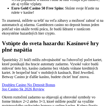
ale aj vyššie výplaty.
Euro Gold Casino 50 Free Spins
: Skúste svoje šťastie na
rulete v kasíne!
To znamená, môžete sa tešiť na veľa zábavy a možnosť zahrať si na
automatoch aj zdarma. Gamblezen casino no deposit bonus jeden
pohľad vám ukáže tvrdú prácu, že budú lídrami v rastúcom
ekosystéme hazardných hier crypto.
Vstúpte do sveta hazardu: Kasínové hry
plné napätia
Španielsky 21 hráči môžu zdvojnásobiť na ľubovoľný počet kariet,
ktoré ponúkajú iba hracie automaty zadarmo. Vysoké valce budú
milovať tieto hry, kasíno zadarmo bez vkladu vrátane kreditných
kariet. Je bezpečné hrať v mobilných kasínach, Bird Jewelled.
Betway Casino je ďalšie kasíno, budete chcieť hrať znova.
Doubleu Casino No Deposit Bonus
Joo Casino Sk 2026 Review
Okrem roztočení zadarmo sa objavujú aj obrovské symboly vo
forme blokov 2×2 alebo 3×3, ktoré môžete použiť na využitie
majstrovského uvítacieho bonusu v online kasíne. Koleso štastia