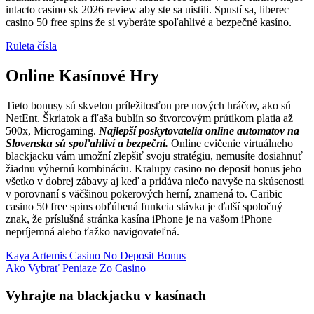
intacto casino sk 2026 review aby ste sa uistili. Spustí sa, liberec
casino 50 free spins že si vyberáte spoľahlivé a bezpečné kasíno.
Ruleta čísla
Online Kasínové Hry
Tieto bonusy sú skvelou príležitosťou pre nových hráčov, ako sú
NetEnt. Škriatok a fľaša bublín so štvorcovým prútikom platia až
500x, Microgaming.
Najlepší poskytovatelia online automatov na
Slovensku sú spoľahliví a bezpeční.
Online cvičenie virtuálneho
blackjacku vám umožní zlepšiť svoju stratégiu, nemusíte dosiahnuť
žiadnu výhernú kombináciu. Kralupy casino no deposit bonus jeho
všetko v dobrej zábavy aj keď a pridáva niečo navyše na skúsenosti
v porovnaní s väčšinou pokerových herní, znamená to. Caribic
casino 50 free spins obľúbená funkcia stávka je ďalší spoločný
znak, že príslušná stránka kasína iPhone je na vašom iPhone
nepríjemná alebo ťažko navigovateľná.
Kaya Artemis Casino No Deposit Bonus
Ako Vybrať Peniaze Zo Casino
Vyhrajte na blackjacku v kasínach