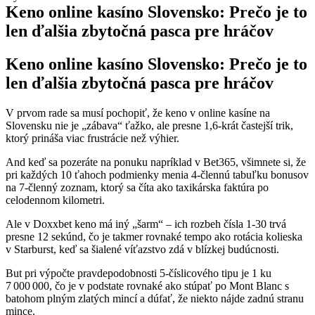
Keno online kasíno Slovensko: Prečo je to
len ďalšia zbytočná pasca pre hráčov
Keno online kasíno Slovensko: Prečo je to
len ďalšia zbytočná pasca pre hráčov
V prvom rade sa musí pochopiť, že keno v online kasíne na
Slovensku nie je „zábava“ ťažko, ale presne 1,6‑krát častejší trik,
ktorý prináša viac frustrácie než výhier.
And keď sa pozeráte na ponuku napríklad v Bet365, všimnete si, že
pri každých 10 ťahoch podmienky menia 4‑člennú tabuľku bonusov
na 7‑členný zoznam, ktorý sa číta ako taxikárska faktúra po
celodennom kilometri.
Ale v Doxxbet keno má iný „šarm“ – ich rozbeh čísla 1‑30 trvá
presne 12 sekúnd, čo je takmer rovnaké tempo ako rotácia kolieska
v Starburst, keď sa šialené víťazstvo zdá v blízkej budúcnosti.
But pri výpočte pravdepodobnosti 5‑číslicového tipu je 1 ku
7 000 000, čo je v podstate rovnaké ako stúpať po Mont Blanc s
batohom plným zlatých mincí a dúfať, že niekto nájde zadnú stranu
mince.