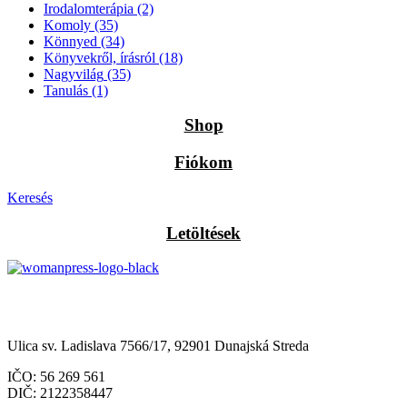
Irodalomterápia
(2)
Komoly
(35)
Könnyed
(34)
Könyvekről, írásról
(18)
Nagyvilág
(35)
Tanulás
(1)
Shop
Fiókom
Keresés
Letöltések
Občianske združenie Womanpress – Womanpress Polgári
Társulás
Ulica sv. Ladislava 7566/17, 92901 Dunajská Streda
IČO: 56 269 561
DIČ: 2122358447