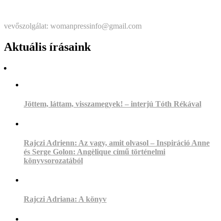
Štatutárka: Noémi Matús Czinege
vevőszolgálat: womanpressinfo@gmail.com
Aktuális írásaink
Jöttem, láttam, visszamegyek! – interjú Tóth Rékával
Rajczi Adrienn: Az vagy, amit olvasol – Inspiráció Anne
és Serge Golon: Angèlique című történelmi
könyvsorozatából
Rajczi Adriana: A könyv