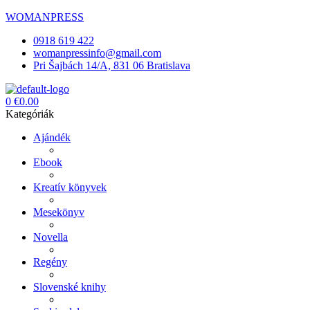
WOMANPRESS
0918 619 422
womanpressinfo@gmail.com
Pri Šajbách 14/A, 831 06 Bratislava
Menü
0
€
0.00
Kategóriák
Ajándék
Ebook
Kreatív könyvek
Mesekönyv
Novella
Regény
Slovenské knihy