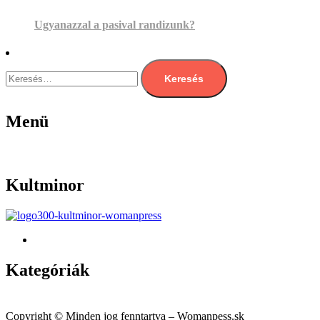
Ugyanazzal a pasival randizunk?
Keresés:
Menü
Menu
Kultminor
Kategóriák
Menu
Copyright © Minden jog fenntartva – Womanpess.sk