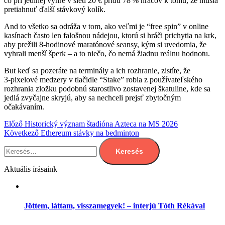
čo pri jedinej výhre v sieti 20 € prídu 78 % hráčov k tomu, že musia
pretiahnuť ďalší stávkový kolík.
And to všetko sa odráža v tom, ako veľmi je “free spin” v online
kasínach často len falošnou nádejou, ktorú si hráči prichytia na krk,
aby prežili 8‑hodinové maratónové seansy, kým si uvedomia, že
vyhrali menší šperk – a to niečo, čo nemá žiadnu reálnu hodnotu.
But keď sa pozeráte na terminály a ich rozhranie, zistíte, že
3‑pixelové medzery v tlačidle “Stake” robia z používateľského
rozhrania zložku podobnú starostlivo zostavenej škatuline, kde sa
jedlá zvyčajne skryjú, aby sa nechceli prejsť zbytočným
očakávaním.
Bejegyzés
Előző
Historický význam štadióna Azteca na MS 2026
Következő
Ethereum stávky na bedminton
navigáció
Keresés:
Aktuális írásaink
Jöttem, láttam, visszamegyek! – interjú Tóth Rékával