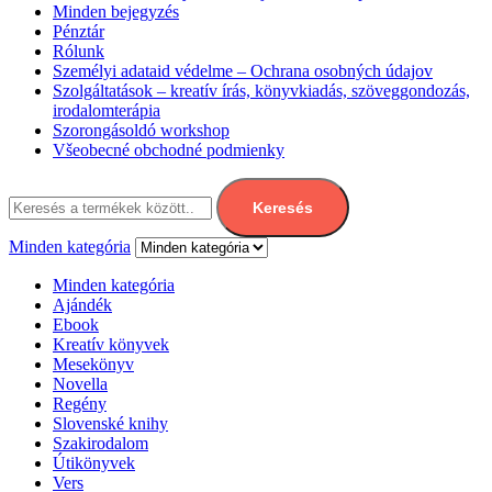
Minden bejegyzés
Pénztár
Rólunk
Személyi adataid védelme – Ochrana osobných údajov
Szolgáltatások – kreatív írás, könyvkiadás, szöveggondozás,
irodalomterápia
Szorongásoldó workshop
Všeobecné obchodné podmienky
Keresés:
Keresés
Minden kategória
Minden kategória
Ajándék
Ebook
Kreatív könyvek
Mesekönyv
Novella
Regény
Slovenské knihy
Szakirodalom
Útikönyvek
Vers