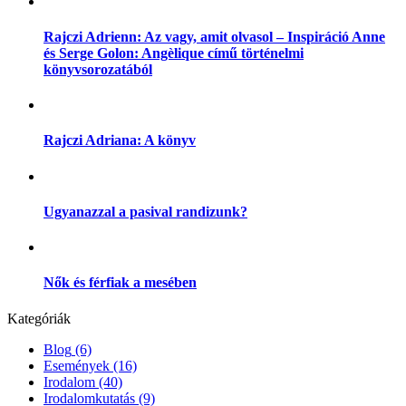
Rajczi Adrienn: Az vagy, amit olvasol – Inspiráció Anne
és Serge Golon: Angèlique című történelmi
könyvsorozatából
Rajczi Adriana: A könyv
Ugyanazzal a pasival randizunk?
Nők és férfiak a mesében
Kategóriák
Blog
(6)
Események
(16)
Irodalom
(40)
Irodalomkutatás
(9)