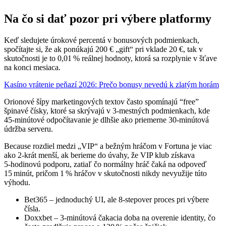
Na čo si dať pozor pri výbere platformy
Keď sledujete úrokové percentá v bonusových podmienkach,
spočítajte si, že ak ponúkajú 200 € „gift“ pri vklade 20 €, tak v
skutočnosti je to 0,01 % reálnej hodnoty, ktorá sa rozplynie v šťave
na konci mesiaca.
Kasíno vrátenie peňazí 2026: Prečo bonusy nevedú k zlatým horám
Orionové šípy marketingových textov často spomínajú “free”
špinavé čísky, ktoré sa skrývajú v 3‑mestných podmienkach, kde
45‑minútové odpočítavanie je dlhšie ako priemerne 30‑minútová
údržba serveru.
Because rozdiel medzi „VIP“ a bežným hráčom v Fortuna je viac
ako 2‑krát menší, ak berieme do úvahy, že VIP klub získava
5‑hodinovú podporu, zatiaľ čo normálny hráč čaká na odpoveď
15 minút, pričom 1 % hráčov v skutočnosti nikdy nevyužije túto
výhodu.
Bet365 – jednoduchý UI, ale 8‑stepover proces pri výbere
čísla.
Doxxbet – 3‑minútová čakacia doba na overenie identity, čo