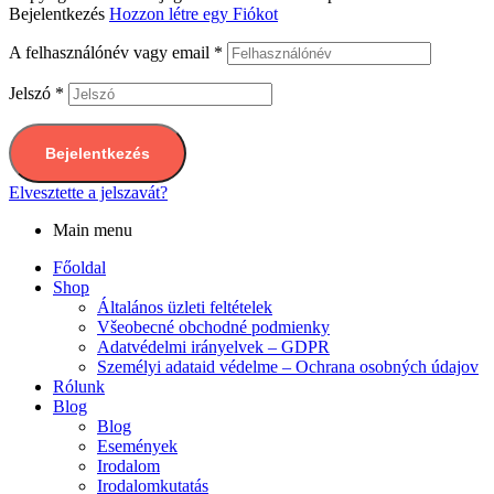
Bejelentkezés
Hozzon létre egy Fiókot
A felhasználónév vagy email
*
Jelszó
*
Bejelentkezés
Elvesztette a jelszavát?
Main menu
Főoldal
Shop
Általános üzleti feltételek
Všeobecné obchodné podmienky
Adatvédelmi irányelvek – GDPR
Személyi adataid védelme – Ochrana osobných údajov
Rólunk
Blog
Blog
Események
Irodalom
Irodalomkutatás