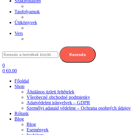
Szakirodalom
Tanfolyamok
Útikönyvek
Vers
Keresés:
Keresés
0
0
€
0.00
Főoldal
Shop
Általános üzleti feltételek
Všeobecné obchodné podmienky
Adatvédelmi irányelvek – GDPR
Személyi adataid védelme – Ochrana osobných údajov
Rólunk
Blog
Blog
Események