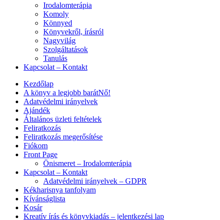
Irodalomterápia
Komoly
Könnyed
Könyvekről, írásról
Nagyvilág
Szolgáltatások
Tanulás
Kapcsolat – Kontakt
Kezdőlap
A könyv a legjobb barátNő!
Adatvédelmi irányelvek
Ajándék
Általános üzleti feltételek
Feliratkozás
Feliratkozás megerősítése
Fiókom
Front Page
Önismeret – Irodalomterápia
Kapcsolat – Kontakt
Adatvédelmi irányelvek – GDPR
Kékharisnya tanfolyam
Kívánságlista
Kosár
Kreatív írás és könyvkiadás – jelentkezési lap