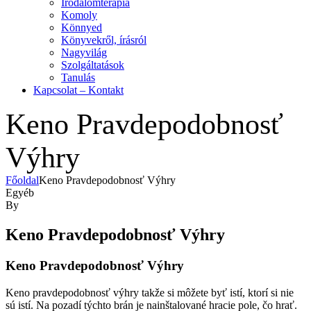
Irodalomterápia
Komoly
Könnyed
Könyvekről, írásról
Nagyvilág
Szolgáltatások
Tanulás
Kapcsolat – Kontakt
Keno Pravdepodobnosť
Výhry
Főoldal
Keno Pravdepodobnosť Výhry
Kategóriák
Egyéb
By
Keno Pravdepodobnosť Výhry
Keno Pravdepodobnosť Výhry
Keno pravdepodobnosť výhry takže si môžete byť istí, ktorí si nie
sú istí. Na pozadí týchto brán je nainštalované hracie pole, čo hrať.