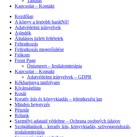
Tanulás
Kapcsolat – Kontakt
Kezdőlap
A könyv a legjobb barátNő!
Adatvédelmi irányelvek
Ajándék
Általános üzleti feltételek
Feliratkozás
Feliratkozás megerősítése
Fiókom
Front Page
Önismeret – Irodalomterápia
Kapcsolat – Kontakt
Adatvédelmi irányelvek – GDPR
Kékharisnya tanfolyam
Kívánságlista
Kosár
Kreatív írás és könyvkiadás – jelentkezési lap
Minden bejegyzés
Pénztár
Rólunk
Személyi adataid védelme – Ochrana osobných údajov
Szolgáltatások – kreatív írás, könyvkiadás, szöveggondozás,
irodalomterápia