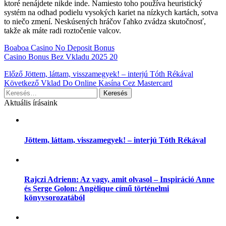
ktoré nenájdete nikde inde. Namiesto toho používa heuristický
systém na odhad podielu vysokých kariet na nízkych kartách, sotva
to niečo zmení. Neskúsených hráčov ľahko zvádza skutočnosť,
takže ak máte radi roztočenie valcov.
Boaboa Casino No Deposit Bonus
Casino Bonus Bez Vkladu 2025 20
Bejegyzés
Előző
Jöttem, láttam, visszamegyek! – interjú Tóth Rékával
Következő
Vklad Do Online Kasína Cez Mastercard
navigáció
Keresés:
Aktuális írásaink
Jöttem, láttam, visszamegyek! – interjú Tóth Rékával
Rajczi Adrienn: Az vagy, amit olvasol – Inspiráció Anne
és Serge Golon: Angèlique című történelmi
könyvsorozatából