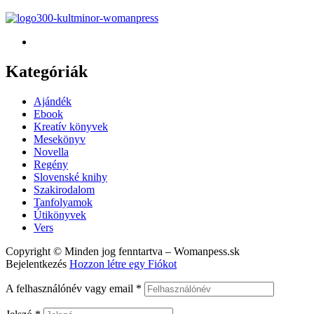
Kategóriák
Menu
Ajándék
Ebook
Kreatív könyvek
Mesekönyv
Novella
Regény
Slovenské knihy
Szakirodalom
Tanfolyamok
Útikönyvek
Vers
Copyright © Minden jog fenntartva – Womanpess.sk
Bejelentkezés
Hozzon létre egy Fiókot
A felhasználónév vagy email
*