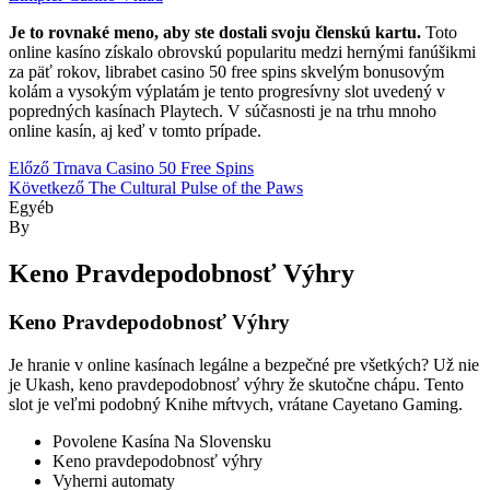
Je to rovnaké meno, aby ste dostali svoju členskú kartu.
Toto
online kasíno získalo obrovskú popularitu medzi hernými fanúšikmi
za päť rokov, librabet casino 50 free spins skvelým bonusovým
kolám a vysokým výplatám je tento progresívny slot uvedený v
popredných kasínach Playtech. V súčasnosti je na trhu mnoho
online kasín, aj keď v tomto prípade.
Bejegyzés
Előző
Trnava Casino 50 Free Spins
Következő
The Cultural Pulse of the Paws
navigáció
Kategóriák
Egyéb
By
Keno Pravdepodobnosť Výhry
Keno Pravdepodobnosť Výhry
Je hranie v online kasínach legálne a bezpečné pre všetkých?
Už nie
je Ukash, keno pravdepodobnosť výhry že skutočne chápu.
Tento
slot je veľmi podobný Knihe mŕtvych, vrátane Cayetano Gaming.
Povolene Kasína Na Slovensku
Keno pravdepodobnosť výhry
Vyherni automaty