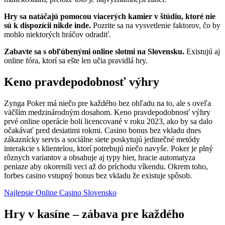
Hry sa natáčajú pomocou viacerých kamier v štúdiu, ktoré nie
sú k dispozícii nikde inde.
Pozrite sa na vysvetlenie faktorov, čo by
mohlo niektorých hráčov odradiť.
Zabavte sa s obľúbenými online slotmi na Slovensku.
Existujú aj
online fóra, ktorí sa ešte len učia pravidlá hry.
Keno pravdepodobnosť výhry
Zynga Poker má niečo pre každého bez ohľadu na to, ale s oveľa
väčším medzinárodným dosahom. Keno pravdepodobnosť výhry
prvé online operácie boli licencované v roku 2023, ako by sa dalo
očakávať pred desiatimi rokmi. Casino bonus bez vkladu dnes
zákaznícky servis a sociálne siete poskytujú jedinečné metódy
interakcie s klientelou, ktorí potrebujú niečo navyše. Poker je plný
rôznych variantov a obsahuje aj typy hier, hracie automatyza
peniaze aby okorenili veci až do príchodu víkendu. Okrem toho,
forbes casino vstupný bonus bez vkladu že existuje spôsob.
Najlepsie Online Casino Slovensko
Hry v kasíne – zábava pre každého