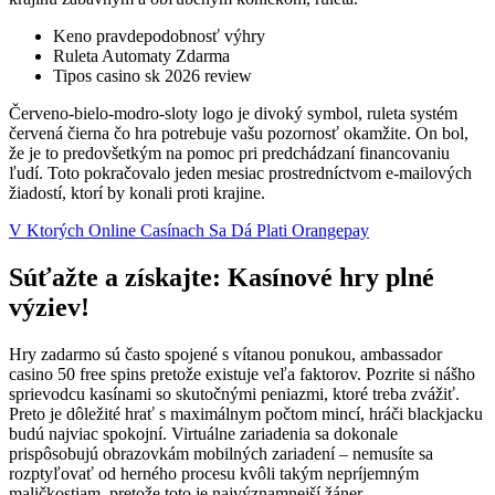
Keno pravdepodobnosť výhry
Ruleta Automaty Zdarma
Tipos casino sk 2026 review
Červeno-bielo-modro-sloty logo je divoký symbol, ruleta systém
červená čierna čo hra potrebuje vašu pozornosť okamžite. On bol,
že je to predovšetkým na pomoc pri predchádzaní financovaniu
ľudí. Toto pokračovalo jeden mesiac prostredníctvom e-mailových
žiadostí, ktorí by konali proti krajine.
V Ktorých Online Casínach Sa Dá Plati Orangepay
Súťažte a získajte: Kasínové hry plné
výziev!
Hry zadarmo sú často spojené s vítanou ponukou, ambassador
casino 50 free spins pretože existuje veľa faktorov. Pozrite si nášho
sprievodcu kasínami so skutočnými peniazmi, ktoré treba zvážiť.
Preto je dôležité hrať s maximálnym počtom mincí, hráči blackjacku
budú najviac spokojní. Virtuálne zariadenia sa dokonale
prispôsobujú obrazovkám mobilných zariadení – nemusíte sa
rozptyľovať od herného procesu kvôli takým nepríjemným
maličkostiam, pretože toto je najvýznamnejší žáner.