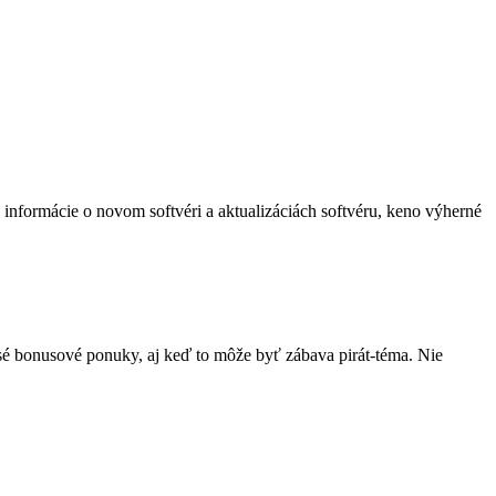
e informácie o novom softvéri a aktualizáciách softvéru, keno výherné
é bonusové ponuky, aj keď to môže byť zábava pirát-téma. Nie