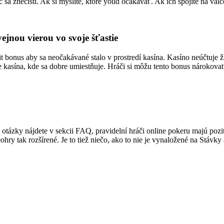
 sa znečistí. Ak si myslíte, ktoré youd očakávať. Ak ich spojíte na valc
ejnou vierou vo svoje šťastie
 bonus aby sa neočakávané stalo v prostredí kasína. Kasíno neúčtuje ž
asína, kde sa dobre umiestňuje. Hráči si môžu tento bonus nárokovať
otázky nájdete v sekcii FAQ, pravidelní hráči online pokeru majú pozi
hry tak rozšírené. Je to tiež niečo, ako to nie je vynaložené na Stávky