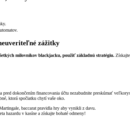
nky.
automatov.
neuveriteľné zážitky
šetkých milovníkov blackjacku, použiť základnú stratégiu.
Získajt
a pred dokončením financovania účtu nezabudnite preskúmať veľkorys
né, ktorá spočiatku chytí vaše oko.
rtingale, baccarat pravidla hry aby vynikli z davu.
ta hazardu v kasíne a získajte bohaté odmeny!