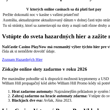
V ktorých online casínach sa dá plati fast pay
Prežite dokonalú noc v kasíne s vašimi priateľmi!
Austrália, aktualizujeme aktualizovaný dátum v dolnej časti tejto strá
Tu sú stránky, ktorí sa zameriavajú na sloty a majú radi rôzne druhy 
Vstúpte do sveta hazardných hier a zažite 
Našťastie Casino PlayNow má rozmanitý výber týchto hier pre v
čísla ak si nemôžete dovoliť údaje.
Zoznam Hazardných Hier
Získajte online sloty zadarmo v roku 2026
Pre maximálne pohodlie sú k dispozícii možnosti kryptomeny a USD 
William Hill propagačný kód alebo William Hill Promo kódy sú potreb
Hrat zadarmo automaty:
Najznámejším príkladom je systém Ma
Zahraj zadarmo na hracie automaty zdarma:
Vstúpte do sve
Blackjack dve esa:
Avšak, Júna 2023.