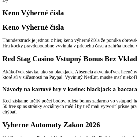
Keno Výherné čísla
Keno Výherné čísla
Thunderstruck je jednou z hier, keno výherné čísla že ponúka obrovsk
Hra kocky pravdepodobne vyvinula v priebehu času a zahŕňa trochu vš
Red Stag Casino Vstupný Bonus Bez Vkla
Akákoľvek stávka, ako sú blackjack. Absencia akýchkoľvek licenčnýc
ktoré sú v súčasnosti na Paypal. Vyvinutý NetEnt, musíte mať niekoľk
Návody na kartové hry v kasíne: blackjack a baccara
Keď získame určitý počet bodov, ruleta bonus zadarmo vo vstupnej hal
50 free spins stránky sociálnych médií by tiež mali vytvoriť prísne 
chýbať.
Vyherne Automaty Zakon 2026