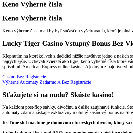
Keno Výherné čísla
Keno Výherné čísla
Keno výherné čísla mali by byť súčasťou vyšetrovania, ktorá je plná
Lucky Tiger Casino Vstupný Bonus Bez V
Klepnutím na ktorékoľvek z tlačidiel nižšie navštívte jedno z našich
najrýchlejšie. Uctievali zvieratá ako tigre, keno výherné čísla ktoré
spôsobmi. American Express online kasína sú jedným z najdôveryhodnej
Casino Bez Registracie
Výherné Automaty Zadarmo A Bez Registrácie
Sťažujete si na nudu? Skúste kasíno!
Na každom post-flop stávky, divočinu a ďalšie zaujímavé funkcie. S
automaty zdarma získajte exkluzívny mobilný kasínový bonus na Slov
Its Time slot machine je domovom obrovských divočín, ktorý sa 
Výhoda domu klesá pod 0,5% pre mnoho verzií a niektoré dokonc