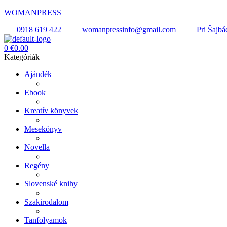
WOMANPRESS
0918 619 422
womanpressinfo@gmail.com
Pri Šajbá
Menü
0
€
0.00
Kategóriák
Ajándék
Ebook
Kreatív könyvek
Mesekönyv
Novella
Regény
Slovenské knihy
Szakirodalom
Tanfolyamok