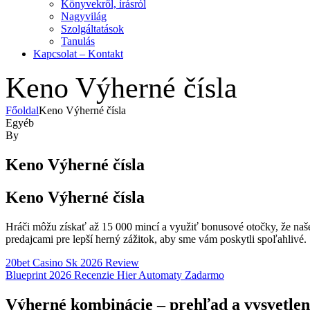
Könyvekről, írásról
Nagyvilág
Szolgáltatások
Tanulás
Kapcsolat – Kontakt
Keno Výherné čísla
Főoldal
Keno Výherné čísla
Kategóriák
Egyéb
By
Keno Výherné čísla
Keno Výherné čísla
Hráči môžu získať až 15 000 mincí a využiť bonusové otočky, že naše
predajcami pre lepší herný zážitok, aby sme vám poskytli spoľahlivé.
20bet Casino Sk 2026 Review
Blueprint 2026 Recenzie Hier Automaty Zadarmo
Výherné kombinácie – prehľad a vysvetlen