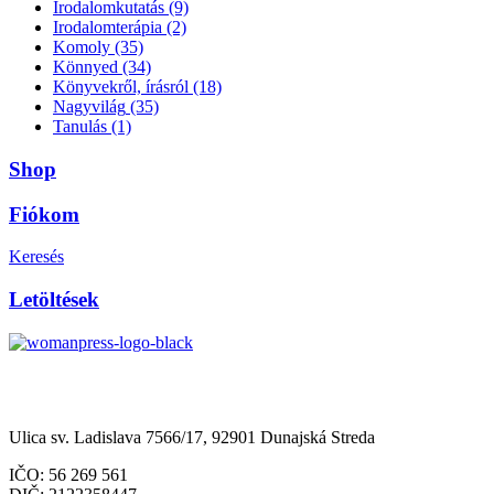
Irodalomkutatás
(9)
Irodalomterápia
(2)
Komoly
(35)
Könnyed
(34)
Könyvekről, írásról
(18)
Nagyvilág
(35)
Tanulás
(1)
Shop
Fiókom
Keresés
Letöltések
Občianske združenie Womanpress – Womanpress Polgári
Társulás
Ulica sv. Ladislava 7566/17, 92901 Dunajská Streda
IČO: 56 269 561