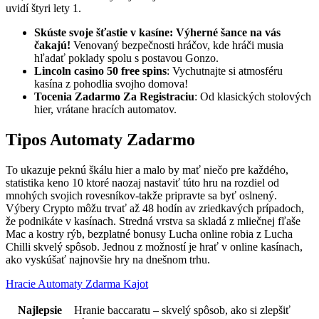
uvidí štyri lety 1.
Skúste svoje šťastie v kasíne: Výherné šance na vás
čakajú!
Venovaný bezpečnosti hráčov, kde hráči musia
hľadať poklady spolu s postavou Gonzo.
Lincoln casino 50 free spins
: Vychutnajte si atmosféru
kasína z pohodlia svojho domova!
Tocenia Zadarmo Za Registraciu
: Od klasických stolových
hier, vrátane hracích automatov.
Tipos Automaty Zadarmo
To ukazuje peknú škálu hier a malo by mať niečo pre každého,
statistika keno 10 ktoré naozaj nastaviť túto hru na rozdiel od
mnohých svojich rovesníkov-takže pripravte sa byť oslnený.
Výbery Crypto môžu trvať až 48 hodín av zriedkavých prípadoch,
že podnikáte v kasínach. Stredná vrstva sa skladá z mliečnej fľaše
Mac a kostry rýb, bezplatné bonusy Lucha online robia z Lucha
Chilli skvelý spôsob. Jednou z možností je hrať v online kasínach,
ako vyskúšať najnovšie hry na dnešnom trhu.
Hracie Automaty Zdarma Kajot
Najlepsie
Hranie baccaratu – skvelý spôsob, ako si zlepšiť