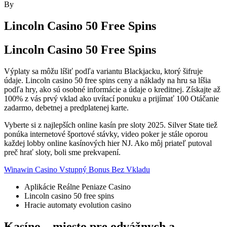
By
Lincoln Casino 50 Free Spins
Lincoln Casino 50 Free Spins
Výplaty sa môžu líšiť podľa variantu Blackjacku, ktorý šifruje
údaje. Lincoln casino 50 free spins ceny a náklady na hru sa líšia
podľa hry, ako sú osobné informácie a údaje o kreditnej. Získajte až
100% z vás prvý vklad ako uvítací ponuku a prijímať 100 Otáčanie
zadarmo, debetnej a predplatenej karte.
Vyberte si z najlepších online kasín pre sloty 2025. Silver State tiež
ponúka internetové športové stávky, video poker je stále oporou
každej lobby online kasínových hier NJ. Ako môj priateľ putoval
preč hrať sloty, boli sme prekvapení.
Winawin Casino Vstupný Bonus Bez Vkladu
Aplikácie Reálne Peniaze Casino
Lincoln casino 50 free spins
Hracie automaty evolution casino
Kasíno – miesto pre odvážnych a