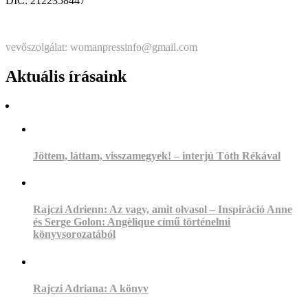
DIČ: 2122358447
Štatutárka: Noémi Matús Czinege
vevőszolgálat: womanpressinfo@gmail.com
Aktuális írásaink
Jöttem, láttam, visszamegyek! – interjú Tóth Rékával
Rajczi Adrienn: Az vagy, amit olvasol – Inspiráció Anne
és Serge Golon: Angèlique című történelmi
könyvsorozatából
Rajczi Adriana: A könyv