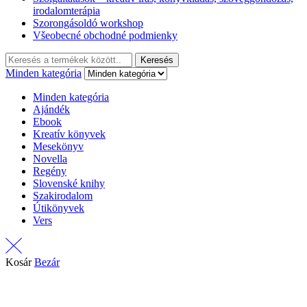
irodalomterápia
Szorongásoldó workshop
Všeobecné obchodné podmienky
Keresés:
Keresés
Minden kategória
Minden kategória
Ajándék
Ebook
Kreatív könyvek
Mesekönyv
Novella
Regény
Slovenské knihy
Szakirodalom
Útikönyvek
Vers
Kosár
Bezár