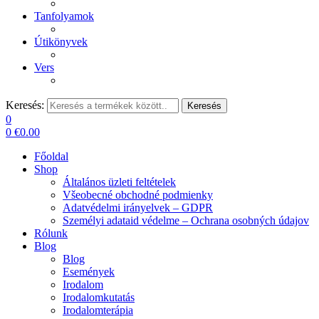
Tanfolyamok
Útikönyvek
Vers
Keresés:
Keresés
0
0
€
0.00
Főoldal
Shop
Általános üzleti feltételek
Všeobecné obchodné podmienky
Adatvédelmi irányelvek – GDPR
Személyi adataid védelme – Ochrana osobných údajov
Rólunk
Blog
Blog
Események
Irodalom
Irodalomkutatás
Irodalomterápia