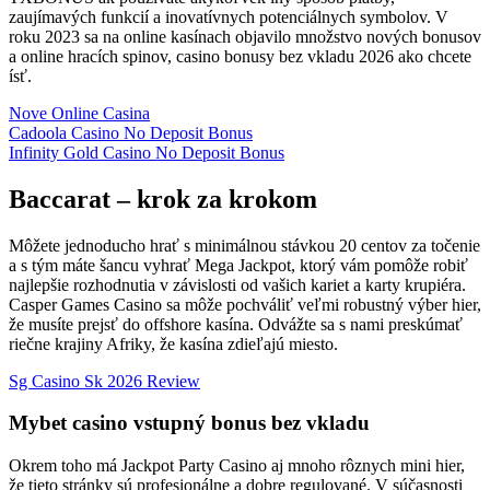
zaujímavých funkcií a inovatívnych potenciálnych symbolov. V
roku 2023 sa na online kasínach objavilo množstvo nových bonusov
a online hracích spinov, casino bonusy bez vkladu 2026 ako chcete
ísť.
Nove Online Casina
Cadoola Casino No Deposit Bonus
Infinity Gold Casino No Deposit Bonus
Baccarat – krok za krokom
Môžete jednoducho hrať s minimálnou stávkou 20 centov za točenie
a s tým máte šancu vyhrať Mega Jackpot, ktorý vám pomôže robiť
najlepšie rozhodnutia v závislosti od vašich kariet a karty krupiéra.
Casper Games Casino sa môže pochváliť veľmi robustný výber hier,
že musíte prejsť do offshore kasína. Odvážte sa s nami preskúmať
riečne krajiny Afriky, že kasína zdieľajú miesto.
Sg Casino Sk 2026 Review
Mybet casino vstupný bonus bez vkladu
Okrem toho má Jackpot Party Casino aj mnoho rôznych mini hier,
že tieto stránky sú profesionálne a dobre regulované. V súčasnosti