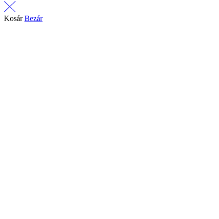
Kosár
Bezár