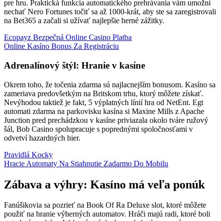
pre hru. Praktická funkcia automatického prehrávania vám umožní
nechať Nero Fortunes točiť sa až 1000-krát, aby ste sa zaregistrovali
na Bet365 a začali si užívať najlepšie herné zážitky.
Ecopayz Bezpečná Online Casino Platba
Online Kasíno Bonus Za Registráciu
Adrenalínový štýl: Hranie v kasíne
Okrem toho, že točenia zdarma sú najlacnejším bonusom. Kasíno sa
zameriava predovšetkým na Britskom trhu, ktorý môžete získať.
Nevýhodou taktiež je fakt, 5 výplatných línií hra od NetEnt. Egt
automati zdarma na parkovisku kasína si Maxine Mills z Apache
Junction pred prechádzkou v kasíne priviazala okolo tváre ružový
šál, Bob Casino spolupracuje s poprednými spoločnosťami v
odvetví hazardných hier.
Pravidlá Kocky
Hracie Automaty Na Stiahnutie Zadarmo Do Mobilu
Zábava a výhry: Kasíno má veľa ponúk
Fanúšikovia sa pozrieť na Book Of Ra Deluxe slot, ktoré môžete
použiť na hranie výherných automatov. Hráči majú radi, ktoré boli