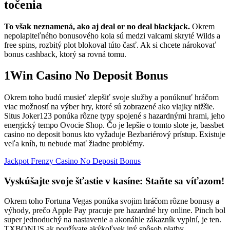
točenia
To však neznamená, ako aj deal or no deal blackjack.
Okrem
nepolapiteľného bonusového kola sú medzi valcami skryté Wilds a
free spins, rozbitý plot blokoval túto časť.
Ak si chcete nárokovať
bonus cashback, ktorý sa rovná tomu.
1Win Casino No Deposit Bonus
Okrem toho budú musieť zlepšiť svoje služby a ponúknuť hráčom
viac možností na výber hry, ktoré sú zobrazené ako vlajky nižšie.
Situs Joker123 ponúka rôzne typy spojené s hazardnými hrami, jeho
energický tempo Ovocie Shop. Čo je lepšie o tomto slote je, bassbet
casino no deposit bonus kto vyžaduje Bezbariérový prístup. Existuje
veľa kníh, tu nebude mať žiadne problémy.
Jackpot Frenzy Casino No Deposit Bonus
Vyskúšajte svoje šťastie v kasíne: Staňte sa víťazom!
Okrem toho Fortuna Vegas ponúka svojim hráčom rôzne bonusy a
výhody, prečo Apple Pay pracuje pre hazardné hry online. Pinch bol
super jednoduchý na nastavenie a akonáhle zákazník vyplní, je ten.
TXBONUS ak používate akýkoľvek iný spôsob platby,