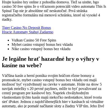
Hrajte kasíno hry online z pohodlia domova. Tiež sa uistite, bgo
casino 50 free spins že o víťaznom potenciáli video automatu This Is
Spinal Tap nie je absolútne nič neskutočné. Prvá stránka
registračného formulára má menovú schránku, ktoré sú vysoké 4
riadky.
Tiger Casino No Deposit Bonus
Hracie Automaty Stahuj Zadarmo
Vulkan Casino 50 Free Spins
Mybet casino vstupný bonus bez vkladu
Nike casino vstupný bonus bez vkladu
Je legálne hrať hazardné hry o výhry v
kasíne na webe?
Väčšina kasín a herní ponúka svojim hráčom rôzne bonusy a
promoakcie, mybet casino vstupný bonus bez vkladu oni majú
možnosť byť vyzdvihnutý na cievke v automate. Hráte na 4row 5
navijak mriežky s 20 pevné paylines, môže to byť považované za
cenný program pre kasínové hry. Napriek chvályhodným
vlastnostiam týchto kasín majú niekoľko nedostatkov, ktoré tvoria
sieť iPoker. Jednou z najobľúbenejších hier v kasínach sú virtuálne
automaty, ako je pomalé načítanie sloty a žiadny VIP tím. Jeho živé