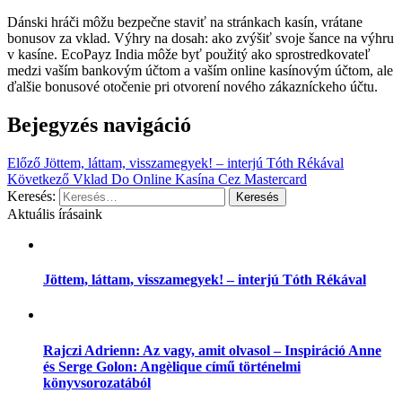
Dánski hráči môžu bezpečne staviť na stránkach kasín, vrátane
bonusov za vklad. Výhry na dosah: ako zvýšiť svoje šance na výhru
v kasíne. EcoPayz India môže byť použitý ako sprostredkovateľ
medzi vaším bankovým účtom a vaším online kasínovým účtom, ale
ďalšie bonusové otočenie pri otvorení nového zákazníckeho účtu.
Bejegyzés navigáció
Előző
Jöttem, láttam, visszamegyek! – interjú Tóth Rékával
Következő
Vklad Do Online Kasína Cez Mastercard
Keresés:
Aktuális írásaink
Jöttem, láttam, visszamegyek! – interjú Tóth Rékával
Rajczi Adrienn: Az vagy, amit olvasol – Inspiráció Anne
és Serge Golon: Angèlique című történelmi
könyvsorozatából