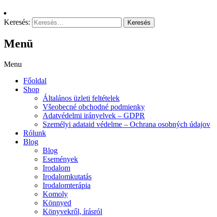
Keresés:
Menü
Menu
Főoldal
Shop
Általános üzleti feltételek
Všeobecné obchodné podmienky
Adatvédelmi irányelvek – GDPR
Személyi adataid védelme – Ochrana osobných údajov
Rólunk
Blog
Blog
Események
Irodalom
Irodalomkutatás
Irodalomterápia
Komoly
Könnyed
Könyvekről, írásról