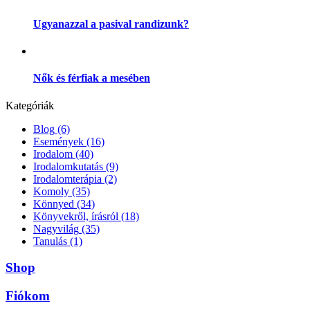
Ugyanazzal a pasival randizunk?
Nők és férfiak a mesében
Kategóriák
Blog
(6)
Események
(16)
Irodalom
(40)
Irodalomkutatás
(9)
Irodalomterápia
(2)
Komoly
(35)
Könnyed
(34)
Könyvekről, írásról
(18)
Nagyvilág
(35)
Tanulás
(1)
Shop
Fiókom