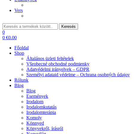
Vers
Keresés:
Keresés
0
0
€
0.00
Főoldal
Shop
Általános üzleti feltételek
Všeobecné obchodné podmienky
Adatvédelmi irányelvek – GDPR
Személyi adataid védelme – Ochrana osobných údajov
Rólunk
Blog
Blog
Események
Irodalom
Irodalomkutatás
Irodalomterápia
Komoly
Könnyed
Könyvekről, írásról
Nagyvilág