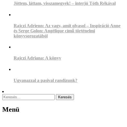
Jöttem, láttam, visszamegyek! – interjú Tóth Rékával
Rajczi Adrienn: Az vagy, amit olvasol – Inspiráció Anne
és Serge Golon: Angèlique című történelmi
könyvsorozatából
Rajczi Adriana: A könyv
Ugyanazzal a pasival randizunk?
Keresés:
Menü
Menu