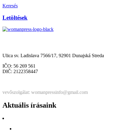
Keresés
Letöltések
Občianske združenie Womanpress – Womanpress Polgári
Társulás
Ulica sv. Ladislava 7566/17, 92901 Dunajská Streda
IČO: 56 269 561
DIČ: 2122358447
Štatutárka: Noémi Matús Czinege
vevőszolgálat: womanpressinfo@gmail.com
Aktuális írásaink