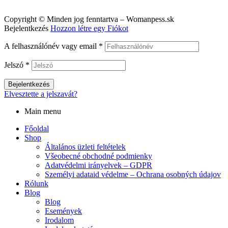
Menu
Copyright © Minden jog fenntartva – Womanpess.sk
Bejelentkezés
Hozzon létre egy Fiókot
A felhasználónév vagy email
*
Jelszó
*
Bejelentkezés
Elvesztette a jelszavát?
Main menu
Főoldal
Shop
Általános üzleti feltételek
Všeobecné obchodné podmienky
Adatvédelmi irányelvek – GDPR
Személyi adataid védelme – Ochrana osobných údajov
Rólunk
Blog
Blog
Események
Irodalom