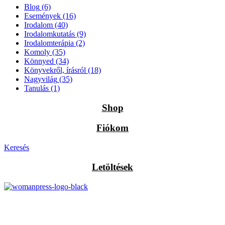
Blog
(6)
Események
(16)
Irodalom
(40)
Irodalomkutatás
(9)
Irodalomterápia
(2)
Komoly
(35)
Könnyed
(34)
Könyvekről, írásról
(18)
Nagyvilág
(35)
Tanulás
(1)
Shop
Fiókom
Keresés
Letöltések
Občianske združenie Womanpress – Womanpress Polgári
Társulás