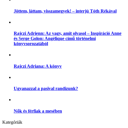
Jöttem, láttam, visszamegyek! – interjú Tóth Rékával
Rajczi Adrienn: Az vagy, amit olvasol – Inspiráció Anne
és Serge Golon: Angèlique című történelmi
könyvsorozatából
Rajczi Adriana: A könyv
Ugyanazzal a pasival randizunk?
Nők és férfiak a mesében
Kategóriák