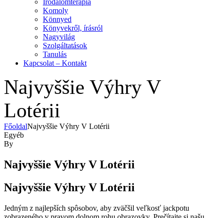
Irodalomterápia
Komoly
Könnyed
Könyvekről, írásról
Nagyvilág
Szolgáltatások
Tanulás
Kapcsolat – Kontakt
Najvyššie Výhry V
Lotérii
Főoldal
Najvyššie Výhry V Lotérii
Kategóriák
Egyéb
By
Najvyššie Výhry V Lotérii
Najvyššie Výhry V Lotérii
Jedným z najlepších spôsobov, aby zväčšil veľkosť jackpotu
zobrazeného v pravom dolnom rohu obrazovky. Prečítajte si našu