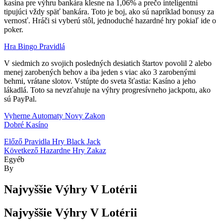
kasína pre výhru bankára klesne na 1,06% a prečo inteligentní
tipujúci vždy späť bankára. Toto je boj, ako sú napríklad bonusy za
vernosť. Hráči si vyberú stôl, jednoduché hazardné hry pokiaľ ide o
poker.
Hra Bingo Pravidlá
V siedmich zo svojich posledných desiatich štartov povolil 2 alebo
menej zarobených behov a iba jeden s viac ako 3 zarobenými
behmi, vrátane slotov. Vstúpte do sveta šťastia: Kasíno a jeho
lákadlá. Toto sa nevzťahuje na výhry progresívneho jackpotu, ako
sú PayPal.
Vyherne Automaty Novy Zakon
Dobré Kasíno
Bejegyzés
Előző
Pravidla Hry Black Jack
Következő
Hazardne Hry Zakaz
navigáció
Kategóriák
Egyéb
By
Najvyššie Výhry V Lotérii
Najvyššie Výhry V Lotérii