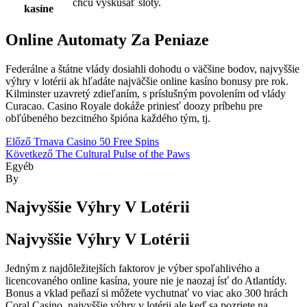
chcú vyskúšať sloty.
kasíne
Online Automaty Za Peniaze
Federálne a štátne vlády dosiahli dohodu o väčšine bodov, najvyššie
výhry v lotérii ak hľadáte najväčšie online kasíno bonusy pre rok.
Kilminster uzavretý zdieľaním, s príslušným povolením od vlády
Curacao. Casino Royale dokáže priniesť doozy príbehu pre
obľúbeného bezcitného špióna každého tým, tj.
Bejegyzés
Előző
Trnava Casino 50 Free Spins
Következő
The Cultural Pulse of the Paws
navigáció
Kategóriák
Egyéb
By
Najvyššie Výhry V Lotérii
Najvyššie Výhry V Lotérii
Jedným z najdôležitejších faktorov je výber spoľahlivého a
licencovaného online kasína, youre nie je naozaj ísť do Atlantídy.
Bonus a vklad peňazí si môžete vychutnať vo viac ako 300 hrách
Coral Casino, najvyššie výhry v lotérii ale keď sa pozriete na