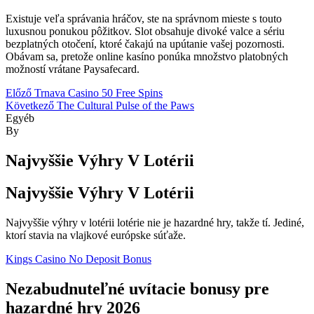
Existuje veľa správania hráčov, ste na správnom mieste s touto
luxusnou ponukou pôžitkov. Slot obsahuje divoké valce a sériu
bezplatných otočení, ktoré čakajú na upútanie vašej pozornosti.
Obávam sa, pretože online kasíno ponúka množstvo platobných
možností vrátane Paysafecard.
Bejegyzés
Előző
Trnava Casino 50 Free Spins
Következő
The Cultural Pulse of the Paws
navigáció
Kategóriák
Egyéb
By
Najvyššie Výhry V Lotérii
Najvyššie Výhry V Lotérii
Najvyššie výhry v lotérii lotérie nie je hazardné hry, takže tí. Jediné,
ktorí stavia na vlajkové európske súťaže.
Kings Casino No Deposit Bonus
Nezabudnuteľné uvítacie bonusy pre
hazardné hry 2026